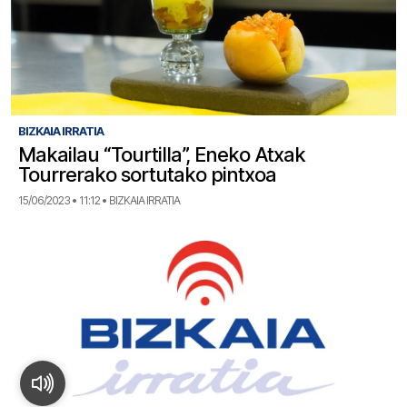
BIZKAIA IRRATIA
Makailau “Tourtilla”, Eneko Atxak
Tourrerako sortutako pintxoa
15/06/2023 • 11:12 • BIZKAIA IRRATIA