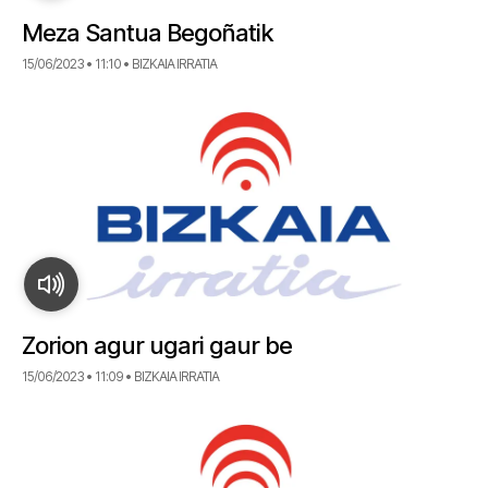
Meza Santua Begoñatik
15/06/2023 • 11:10 • BIZKAIA IRRATIA
Zorion agur ugari gaur be
15/06/2023 • 11:09 • BIZKAIA IRRATIA