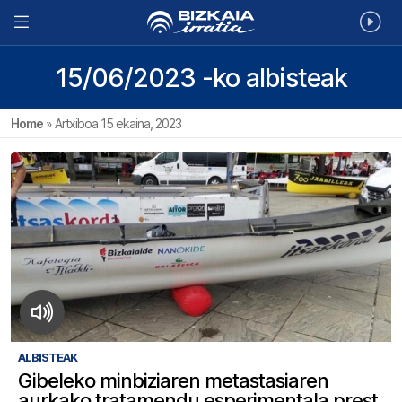
15/06/2023 -ko albisteak
Home
»
Artxiboa 15 ekaina, 2023
ALBISTEAK
Gibeleko minbiziaren metastasiaren
aurkako tratamendu esperimentala prest