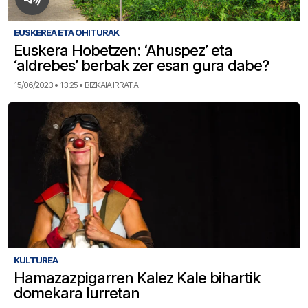
EUSKEREA ETA OHITURAK
Euskera Hobetzen: ‘Ahuspez’ eta
‘aldrebes’ berbak zer esan gura dabe?
15/06/2023 • 13:25 • BIZKAIA IRRATIA
KULTUREA
Hamazazpigarren Kalez Kale bihartik
domekara Iurretan