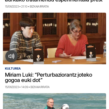
15/06/2023 • 21:10 • BIZKAIA IRRATIA
KULTUREA
Miriam Luki: “Perturbaziorantz joteko
gogoa euki dot”
15/06/2023 • 14:09 • BIZKAIA IRRATIA