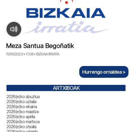
Meza Santua Begoñatik
15/06/2023 • 11:08 • BIZKAIA IRRATIA
Hurrengo orrialdea >
ARTXIBOAK
2026(e)ko abuztua
2026(e)ko uztaila
2026(e)ko ekaina
2026(e)ko maiatza
2026(e)ko apirila
2026(e)ko martxoa
2026(e)ko otsaila
2026(e)ko urtarrila