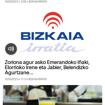
15/06/2023 • 12:55 • BIZKAIA IRRATIA
Zoriona agur asko Emerandoko Iñaki,
Elorrioko Irene eta Jabier, Belendizko
Agurtzane…
15/06/2023 • 11:13 • BIZKAIA IRRATIA