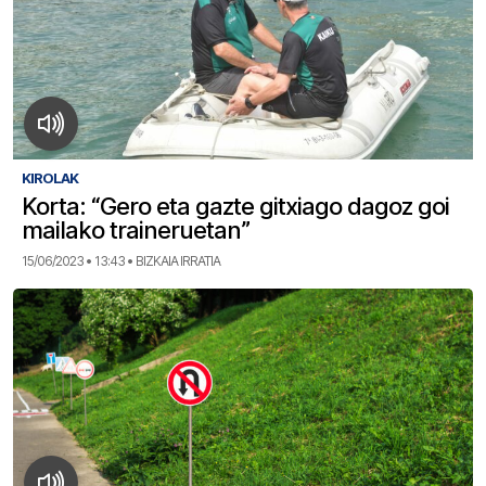
KIROLAK
Korta: “Gero eta gazte gitxiago dagoz goi
mailako traineruetan”
15/06/2023 • 13:43 • BIZKAIA IRRATIA