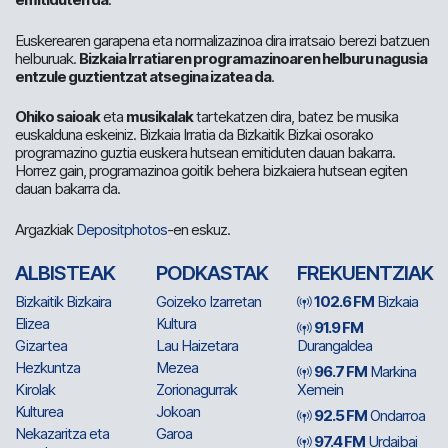
Euskerearen garapena eta normalizazinoa dira irratsaio berezi batzuen
helburuak.
Bizkaia Irratiaren programazinoaren helburu nagusia
entzule guztientzat atsegina izatea da
.
Ohiko saioak
eta
musikalak
tartekatzen dira, batez be musika
euskalduna eskeiniz. Bizkaia Irratia da Bizkaitik Bizkai osorako
programazino guztia euskera hutsean emitiduten dauan bakarra.
Horrez gain, programazinoa goitik behera bizkaiera hutsean egiten
dauan bakarra da.
Argazkiak
Depositphotos
-en eskuz.
ALBISTEAK
PODKASTAK
FREKUENTZIAK
Bizkaitik Bizkaira
Goizeko Izarretan
102.6 FM
Bizkaia
Elizea
Kultura
91.9 FM
Gizartea
Lau Haizetara
Durangaldea
Hezkuntza
Mezea
96.7 FM
Markina
Kirolak
Zorionagurrak
Xemein
Kulturea
Jokoan
92.5 FM
Ondarroa
Nekazaritza eta
Garoa
97.4 FM
Urdaibai