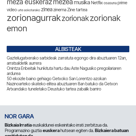
meza euskeraz
mezea
musika
Netflix
prime
osasuna
zinea
zinema
Zine tartea
video
urte askotarako
zorionagurrak
zorionak
zorionak
emon
ALBISTEAK
Gaztelugatxerako sarbideak zarratuta egongo dira abuztuaren 12an,
arratsaldetik aurrera
Onintza Enbeitak hunkituta hartu dau Aste Nagusiko pregoilariaren
ardurea
50 ekoizle baino gehiago Getxoko San Lorentzo azokan
Nazinoarteko skateko elitea abuztuaren 8an batuko da Getxon
Artxandako tuneletako Deustuko tartea zabalik barriro
NOR GARA
Bizkaia Irratia
euskaldunei eskeinitako irrati zerbitzua da.
Programazino guztia
euskera
hutsean egiten da.
Bizkaiera batuan
emitiduten da
.