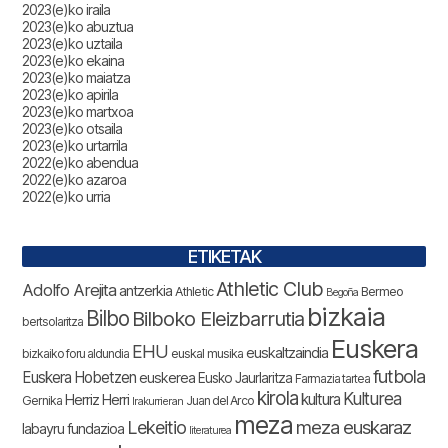
2023(e)ko iraila
2023(e)ko abuztua
2023(e)ko uztaila
2023(e)ko ekaina
2023(e)ko maiatza
2023(e)ko apirila
2023(e)ko martxoa
2023(e)ko otsaila
2023(e)ko urtarrila
2022(e)ko abendua
2022(e)ko azaroa
2022(e)ko urria
ETIKETAK
Athletic Club
Adolfo Arejita
antzerkia
Athletic
Bermeo
Begoña
bizkaia
Bilbo
Bilboko Eleizbarrutia
bertsolaritza
Euskera
EHU
euskaltzaindia
bizkaiko foru aldundia
euskal musika
futbola
Euskera Hobetzen
euskerea
Eusko Jaurlaritza
Farmazia tartea
kirola
Kulturea
kultura
Herriz Herri
Gernika
Juan del Arco
Irakurrieran
meza
Lekeitio
meza euskaraz
labayru fundazioa
literaturea