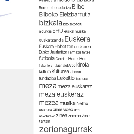
Athletic
Begoña
Bilbo
Bermeo
bertsolaritza
Bilboko Eleizbarrutia
bizkaia
bizkaiko foru
EHU
aldundia
euskal musika
Euskera
euskaltzaindia
Euskera Hobetzen
euskerea
Eusko Jaurlaritza
Farmazia tartea
futbola
Herriz Herri
Gernika
kirola
Juan del Arco
Irakurrieran
Kulturea
kultura
labayru
Lekeitio
fundazioa
literaturea
meza
meza euskaraz
meza euskeraz
mezea
musika
Netflix
prime video
osasuna
urte
zinea
zinema
Zine
askotarako
tartea
zorionagurrak