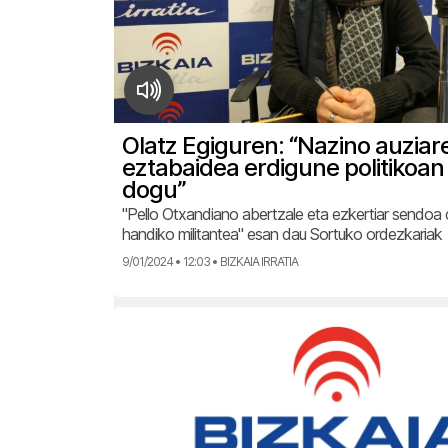
Olatz Egiguren: “Nazino auziar
eztabaidea erdigune politikoan j
dogu”
"Pello Otxandiano abertzale eta ezkertiar sendoa 
handiko militantea" esan dau Sortuko ordezkariak
9/01/2024 • 12:03 • BIZKAIA IRRATIA