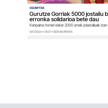
GIZARTEA
Gurutze Gorriak 5000 jostailu 
erronka solidarioa bete dau
Kanpaina honeri esker 2000 umek jolastailuak iza
9/01/2024 • 09:07 • BIZKAIA IRRATIA