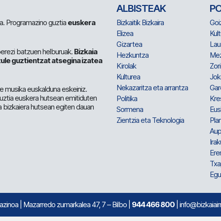
ALBISTEAK
P
 da. Programazino guztia
euskera
Bizkaitik Bizkaira
Goi
Elizea
Kult
Gizartea
Lau
berezi batzuen helburuak.
Bizkaia
Hezkuntza
Me
ule guztientzat atsegina izatea
Kirolak
Zor
Kulturea
Jok
Nekazaritza eta arrantza
Gar
e musika euskalduna eskeiniz.
 guztia euskera hutsean emitiduten
Politika
Kre
a bizkaiera hutsean egiten dauan
Sormena
Eus
Zientzia eta Teknologia
Plan
Aup
Irak
Ere
Txa
Egu
mazinoa
| Mazarredo zumarkalea 47, 7 – Bilbo |
944 466 800
| info@bizkaiair