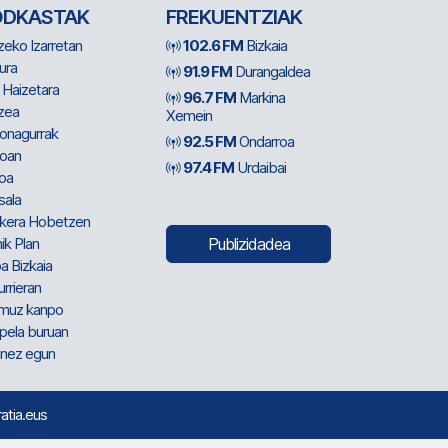
ODKASTAK
FREKUENTZIAK
zeko Izarretan
102.6 FM
Bizkaia
ura
91.9 FM
Durangaldea
 Haizetara
96.7 FM
Markina
zea
Xemein
ionagurrak
92.5 FM
Ondarroa
oan
97.4 FM
Urdaibai
oa
sala
kera Hobetzen
ik Plan
Publizidadea
a Bizkaia
urrieran
muz kanpo
pela buruan
nez egun
ratia.eus