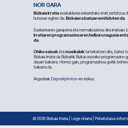
NOR GARA
Bizkaia Irratia
euskaldunei eskeinitako irrati zerbitzua
hutsean egiten da.
Bizkaiera batuan emitiduten da
.
Euskerearen garapena eta normalizazinoa dira irratsaio 
Irratiaren programazinoaren helburu nagusia entz
da
.
Ohiko saioak
eta
musikalak
tartekatzen dira, batez b
Bizkaia Irratia da Bizkaitik Bizkai osorako programazino
dauan bakarra. Horrez gain, programazinoa goitik beher
bakarra da.
Argazkiak
Depositphotos
-en eskuz.
© 2026 Bizkaia Irratia
|
Lege oharra
|
Pribatutasun infor