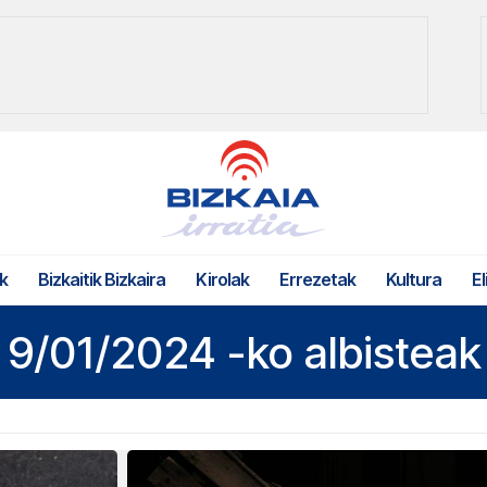
k
Bizkaitik Bizkaira
Kirolak
Errezetak
Kultura
El
9/01/2024 -ko albisteak