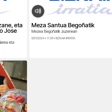
zane, eta
Meza Santua Begoñatik
ko Jose
Mezea Begoñatik zuzenean
9/01/2024 • 11:39 • BIZKAIA IRRATIA
Nerea eta