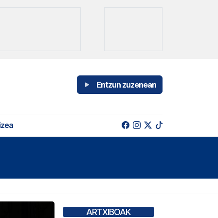
Entzun zuzenean
izea
ARTXIBOAK