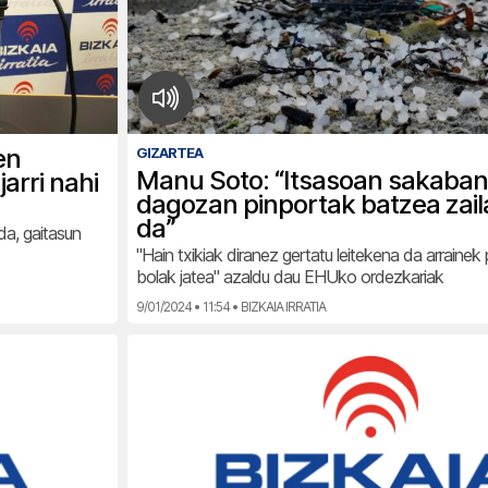
en
GIZARTEA
Manu Soto: “Itsasoan sakaban
arri nahi
dagozan pinportak batzea zail
da”
da, gaitasun
"Hain txikiak diranez gertatu leitekena da arrainek
bolak jatea" azaldu dau EHUko ordezkariak
9/01/2024 • 11:54 • BIZKAIA IRRATIA