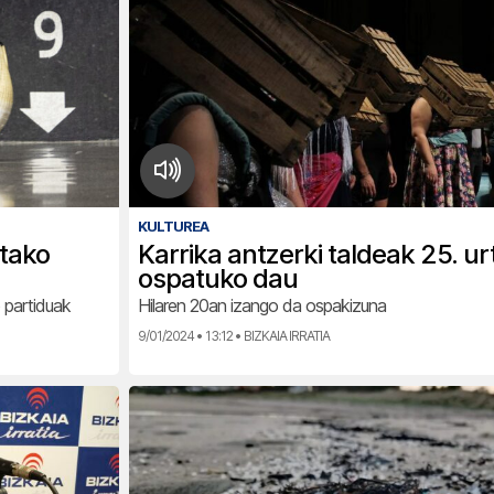
KULTUREA
etako
Karrika antzerki taldeak 25. u
ospatuko dau
 partiduak
Hilaren 20an izango da ospakizuna
9/01/2024 • 13:12 • BIZKAIA IRRATIA