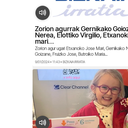
Zorion agurrak Gernikako Goio
Nerea, Elottiko Virgilio, Etxano
mari…
Zorion agur ugari Etxanoko Jose Mari, Gernikako 
Goizane, Fruizko Jose, Butroiko Maria...
9/01/2024 • 11:43 • BIZKAIA IRRATIA