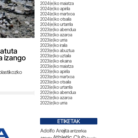
2024(e)ko maiatza
2024(e)ko apirila
2024(e)ko martxoa
2024(e)ko otsaila
2024(e)ko urtarrila
2023(e)ko abendua
2023(e)ko azaroa
2023(e)ko urria
2023(e)ko iraila
atuta
2023(e)ko abuztua
2023(e)ko uztaila
a izango
2023(e)ko ekaina
2023(e)ko maiatza
2023(e)ko apirila
 plastikozko
2023(e)ko martxoa
2023(e)ko otsaila
2023(e)ko urtarrila
2022(e)ko abendua
2022(e)ko azaroa
2022(e)ko urria
ETIKETAK
Adolfo Arejita
antzerkia
Athletic Club