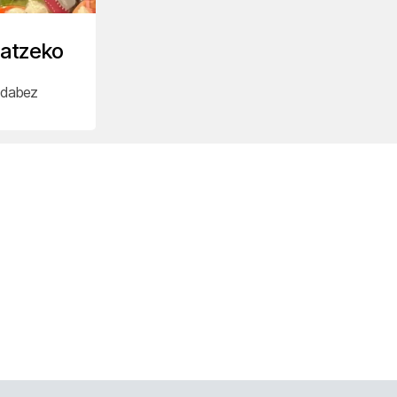
batzeko
n dabez