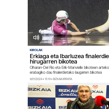
KIROLAK
Erkiaga eta Ibarluzea finalerdi
hirugarren bikotea
Olharan-Del Rio eta Erik-Manvielle bikoteen arteko
erabagiko dau finalerdietako laugarren bikotea
9/01/2024 • 15:19 • BIZKAIA IRRATIA