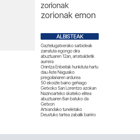
zorionak
zorionak emon
ALBISTEAK
Gaztelugatxerako sarbideak
zarratuta egongo dira
abuztuaren 12an, arratsaldetik
aurrera
Onintza Enbeitak hunkituta hartu
dau Aste Nagusiko
pregoilariaren ardurea
50 ekoizle baino gehiago
Getxoko San Lorentzo azokan
Nazinoarteko skateko elitea
abuztuaren 8an batuko da
Getxon
Artxandako tuneletako
Deustuko tartea zabalik barriro