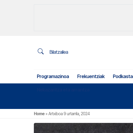
Bilatzailea
Programazinoa
Frekuentziak
Podkasta
Nekazaritza eta arrantza
Home
»
Artxiboa 9 urtarrila, 2024