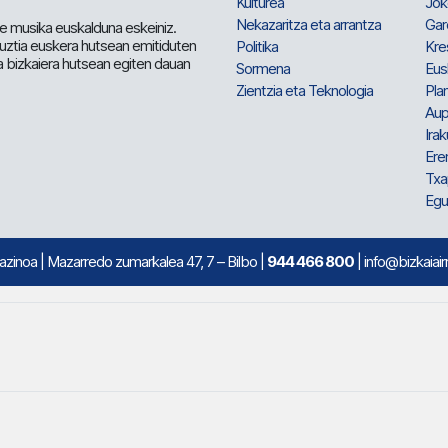
Kulturea
Jok
Nekazaritza eta arrantza
Gar
e musika euskalduna eskeiniz.
 guztia euskera hutsean emitiduten
Politika
Kre
a bizkaiera hutsean egiten dauan
Sormena
Eus
Zientzia eta Teknologia
Plan
Aup
Irak
Ere
Txa
Egu
mazinoa
| Mazarredo zumarkalea 47, 7 – Bilbo |
944 466 800
| info@bizkaiair