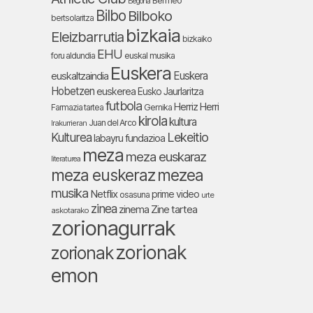
Bermeo
Begoña
Bilbo
Bilboko
bertsolaritza
bizkaia
Eleizbarrutia
bizkaiko
EHU
foru aldundia
euskal musika
Euskera
Euskera
euskaltzaindia
Hobetzen
euskerea
Eusko Jaurlaritza
futbola
Herriz Herri
Farmazia tartea
Gernika
kirola
kultura
Juan del Arco
Irakurrieran
Lekeitio
Kulturea
labayru fundazioa
meza
meza euskaraz
literaturea
meza euskeraz
mezea
musika
Netflix
prime video
osasuna
urte
zinea
zinema
Zine tartea
askotarako
zorionagurrak
zorionak
zorionak
emon