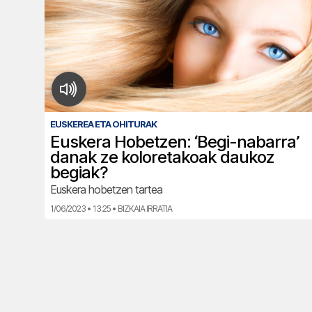
EUSKEREA ETA OHITURAK
Euskera Hobetzen: ‘Begi-nabarra’
danak ze koloretakoak daukoz
begiak?
Euskera hobetzen tartea
1/06/2023 • 13:25 • BIZKAIA IRRATIA