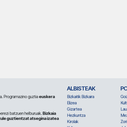
ALBISTEAK
P
 da. Programazino guztia
euskera
Bizkaitik Bizkaira
Goi
Elizea
Kult
Gizartea
Lau
berezi batzuen helburuak.
Bizkaia
Hezkuntza
Me
ule guztientzat atsegina izatea
Kirolak
Zor