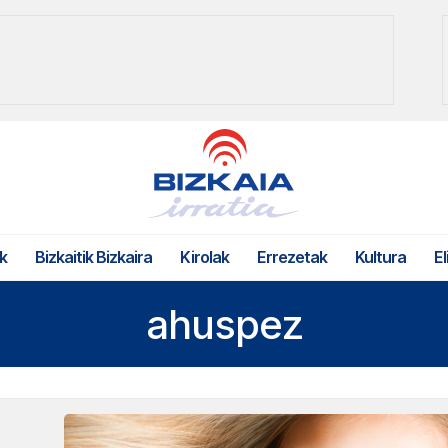
k
Bizkaitik Bizkaira
Kirolak
Errezetak
Kultura
El
ahuspez