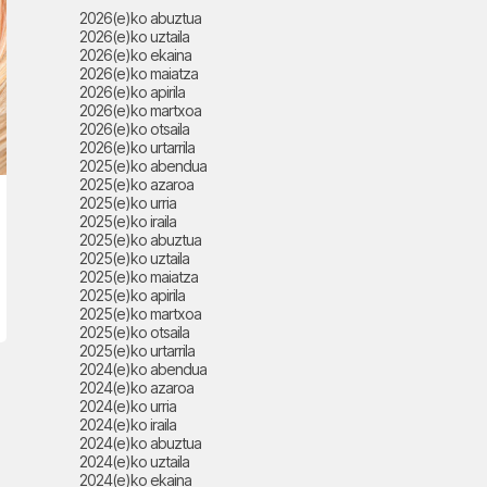
2026(e)ko abuztua
2026(e)ko uztaila
2026(e)ko ekaina
2026(e)ko maiatza
2026(e)ko apirila
2026(e)ko martxoa
2026(e)ko otsaila
2026(e)ko urtarrila
2025(e)ko abendua
2025(e)ko azaroa
2025(e)ko urria
2025(e)ko iraila
2025(e)ko abuztua
2025(e)ko uztaila
2025(e)ko maiatza
2025(e)ko apirila
2025(e)ko martxoa
2025(e)ko otsaila
2025(e)ko urtarrila
2024(e)ko abendua
2024(e)ko azaroa
2024(e)ko urria
2024(e)ko iraila
2024(e)ko abuztua
2024(e)ko uztaila
2024(e)ko ekaina