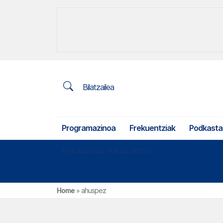
Bilatzailea
Programazinoa
Frekuentziak
Podkasta
Nekazaritza eta arrantza
Home
»
ahuspez