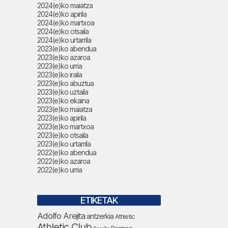
2024(e)ko maiatza
2024(e)ko apirila
2024(e)ko martxoa
2024(e)ko otsaila
2024(e)ko urtarrila
2023(e)ko abendua
2023(e)ko azaroa
2023(e)ko urria
2023(e)ko iraila
2023(e)ko abuztua
2023(e)ko uztaila
2023(e)ko ekaina
2023(e)ko maiatza
2023(e)ko apirila
2023(e)ko martxoa
2023(e)ko otsaila
2023(e)ko urtarrila
2022(e)ko abendua
2022(e)ko azaroa
2022(e)ko urria
ETIKETAK
Adolfo Arejita
antzerkia
Athletic
Athletic Club