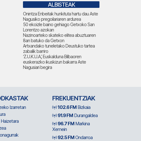
ALBISTEAK
Onintza Enbeitak hunkituta hartu dau Aste
Nagusiko pregoilariaren ardurea
50 ekoizle baino gehiago Getxoko San
Lorentzo azokan
Nazinoarteko skateko elitea abuztuaren
8an batuko da Getxon
Artxandako tuneletako Deustuko tartea
zabalik barriro
‘Z.U.K.U.A.’, Euskalduna Bilbaoren
euskerazko ikuskizun bakarra Aste
Nagusiari begira
ODKASTAK
FREKUENTZIAK
zeko Izarretan
102.6 FM
Bizkaia
ura
91.9 FM
Durangaldea
 Haizetara
96.7 FM
Markina
zea
Xemein
ionagurrak
92.5 FM
Ondarroa