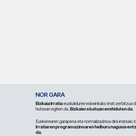
NOR GARA
Bizkaia Irratia
euskaldunei eskeinitako irrati zerbitzua
hutsean egiten da.
Bizkaiera batuan emitiduten da
.
Euskerearen garapena eta normalizazinoa dira irratsaio 
Irratiaren programazinoaren helburu nagusia entz
da
.