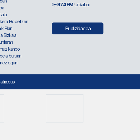
oan
97.4 FM
Urdaibai
oa
sala
kera Hobetzen
ik Plan
Publizidadea
a Bizkaia
urrieran
muz kanpo
pela buruan
nez egun
ratia.eus