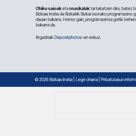
Ohiko saioak
eta
musikalak
tartekatzen dira, batez b
Bizkaia Irratia da Bizkaitik Bizkai osorako programazino
dauan bakarra. Horrez gain, programazinoa goitik beher
bakarra da.
Argazkiak
Depositphotos
-en eskuz.
© 2026 Bizkaia Irratia
|
Lege oharra
|
Pribatutasun infor