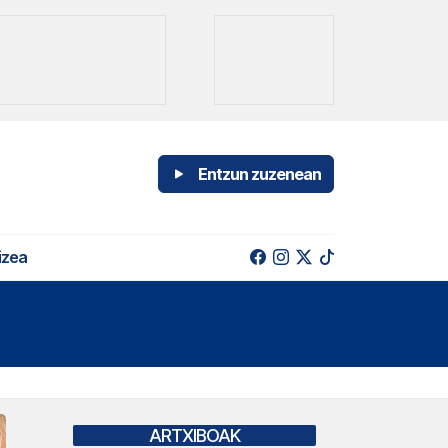
Entzun zuzenean
izea
ARTXIBOAK