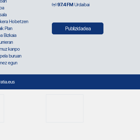
oan
97.4 FM
Urdaibai
oa
sala
kera Hobetzen
ik Plan
Publizidadea
a Bizkaia
urrieran
muz kanpo
pela buruan
nez egun
ratia.eus