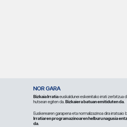
NOR GARA
Bizkaia Irratia
euskaldunei eskeinitako irrati zerbitzua
hutsean egiten da.
Bizkaiera batuan emitiduten da
.
Euskerearen garapena eta normalizazinoa dira irratsaio 
Irratiaren programazinoaren helburu nagusia entz
da
.