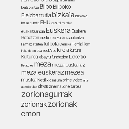
Bermeo
Begoña
Bilbo
Bilboko
bertsolaritza
bizkaia
Eleizbarrutia
bizkaiko
EHU
foru aldundia
euskal musika
Euskera
Euskera
euskaltzaindia
Hobetzen
euskerea
Eusko Jaurlaritza
futbola
Herriz Herri
Farmazia tartea
Gernika
kirola
kultura
Juan del Arco
Irakurrieran
Lekeitio
Kulturea
labayru fundazioa
meza
meza euskaraz
literaturea
meza euskeraz
mezea
musika
Netflix
prime video
osasuna
urte
zinea
zinema
Zine tartea
askotarako
zorionagurrak
zorionak
zorionak
emon