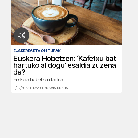
EUSKEREA ETA OHITURAK
Euskera Hobetzen: ‘Kafetxu bat
hartuko al dogu’ esaldia zuzena
da?
Euskera hobetzen tartea
9/02/2023 • 13:20 • BIZKAIA IRRATIA