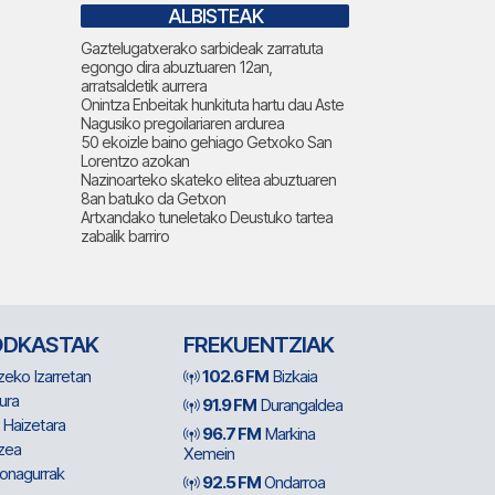
ALBISTEAK
Gaztelugatxerako sarbideak zarratuta
egongo dira abuztuaren 12an,
arratsaldetik aurrera
Onintza Enbeitak hunkituta hartu dau Aste
Nagusiko pregoilariaren ardurea
50 ekoizle baino gehiago Getxoko San
Lorentzo azokan
Nazinoarteko skateko elitea abuztuaren
8an batuko da Getxon
Artxandako tuneletako Deustuko tartea
zabalik barriro
ODKASTAK
FREKUENTZIAK
zeko Izarretan
102.6 FM
Bizkaia
ura
91.9 FM
Durangaldea
 Haizetara
96.7 FM
Markina
zea
Xemein
ionagurrak
92.5 FM
Ondarroa