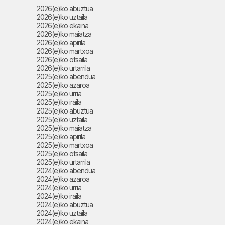
2026(e)ko abuztua
2026(e)ko uztaila
2026(e)ko ekaina
2026(e)ko maiatza
2026(e)ko apirila
2026(e)ko martxoa
2026(e)ko otsaila
2026(e)ko urtarrila
2025(e)ko abendua
2025(e)ko azaroa
2025(e)ko urria
2025(e)ko iraila
2025(e)ko abuztua
2025(e)ko uztaila
2025(e)ko maiatza
2025(e)ko apirila
2025(e)ko martxoa
2025(e)ko otsaila
2025(e)ko urtarrila
2024(e)ko abendua
2024(e)ko azaroa
2024(e)ko urria
2024(e)ko iraila
2024(e)ko abuztua
2024(e)ko uztaila
2024(e)ko ekaina