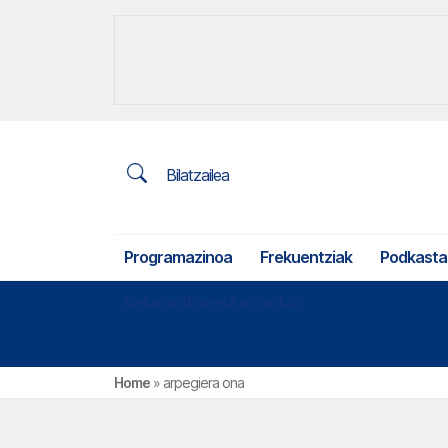
Bilatzailea
Programazinoa
Frekuentziak
Podkasta
Nekazaritza eta arrantza
Home
»
arpegiera ona