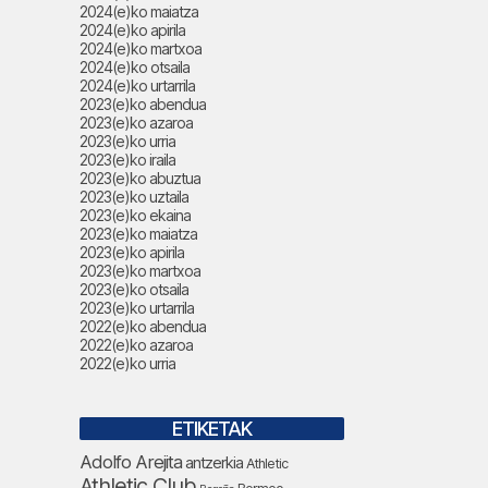
2024(e)ko maiatza
2024(e)ko apirila
2024(e)ko martxoa
2024(e)ko otsaila
2024(e)ko urtarrila
2023(e)ko abendua
2023(e)ko azaroa
2023(e)ko urria
2023(e)ko iraila
2023(e)ko abuztua
2023(e)ko uztaila
2023(e)ko ekaina
2023(e)ko maiatza
2023(e)ko apirila
2023(e)ko martxoa
2023(e)ko otsaila
2023(e)ko urtarrila
2022(e)ko abendua
2022(e)ko azaroa
2022(e)ko urria
ETIKETAK
Adolfo Arejita
antzerkia
Athletic
Athletic Club