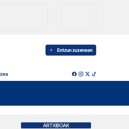
Entzun zuzenean
izea
ARTXIBOAK