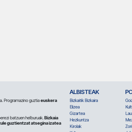
ALBISTEAK
P
 da. Programazino guztia
euskera
Bizkaitik Bizkaira
Goi
Elizea
Kult
Gizartea
Lau
berezi batzuen helburuak.
Bizkaia
Hezkuntza
Me
ule guztientzat atsegina izatea
Kirolak
Zor