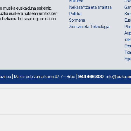
Kulturea
Jok
Nekazaritza eta arrantza
Gar
e musika euskalduna eskeiniz.
 guztia euskera hutsean emitiduten
Politika
Kre
a bizkaiera hutsean egiten dauan
Sormena
Eus
Zientzia eta Teknologia
Plan
Aup
Irak
Ere
Txa
Egu
mazinoa
| Mazarredo zumarkalea 47, 7 – Bilbo |
944 466 800
| info@bizkaiair