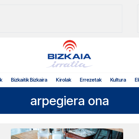
k
Bizkaitik Bizkaira
Kirolak
Errezetak
Kultura
El
arpegiera ona