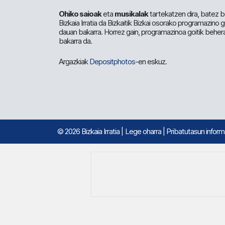
Ohiko saioak
eta
musikalak
tartekatzen dira, batez b
Bizkaia Irratia da Bizkaitik Bizkai osorako programazino
dauan bakarra. Horrez gain, programazinoa goitik beher
bakarra da.
Argazkiak
Depositphotos
-en eskuz.
© 2026 Bizkaia Irratia
|
Lege oharra
|
Pribatutasun infor