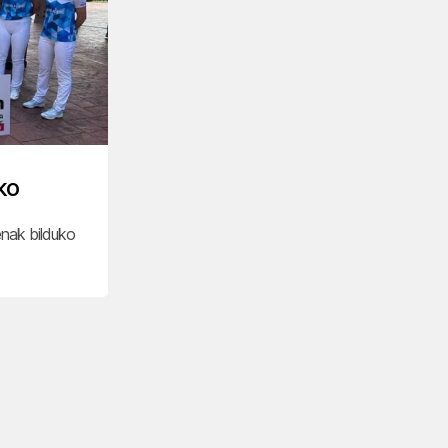
ko
nak bilduko