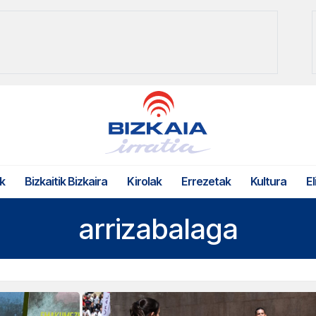
k
Bizkaitik Bizkaira
Kirolak
Errezetak
Kultura
El
arrizabalaga