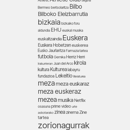
Athletic
Begoña
Bilbo
Bermeo
bertsolaritza
Bilboko Eleizbarrutia
bizkaia
bizkaiko foru
EHU
aldundia
euskal musika
Euskera
euskaltzaindia
Euskera Hobetzen
euskerea
Eusko Jaurlaritza
Farmazia tartea
futbola
Herriz Herri
Gernika
kirola
Juan del Arco
Irakurrieran
Kulturea
kultura
labayru
Lekeitio
fundazioa
literaturea
meza
meza euskaraz
meza euskeraz
mezea
musika
Netflix
prime video
osasuna
urte
zinea
zinema
Zine
askotarako
tartea
zorionagurrak