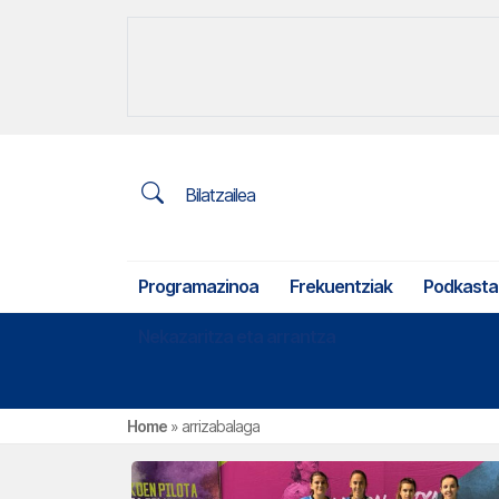
Bilatzailea
Programazinoa
Frekuentziak
Podkasta
Nekazaritza eta arrantza
Home
»
arrizabalaga