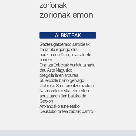
zorionak
zorionak emon
ALBISTEAK
Gaztelugatxerako sarbideak
zarratuta egongo dira
abuztuaren 12an, arratsaldetik
aurrera
Onintza Enbeitak hunkituta hartu
dau Aste Nagusiko
pregoilariaren ardurea
50 ekoizle baino gehiago
Getxoko San Lorentzo azokan
Nazinoarteko skateko elitea
abuztuaren 8an batuko da
Getxon
Artxandako tuneletako
Deustuko tartea zabalik barriro