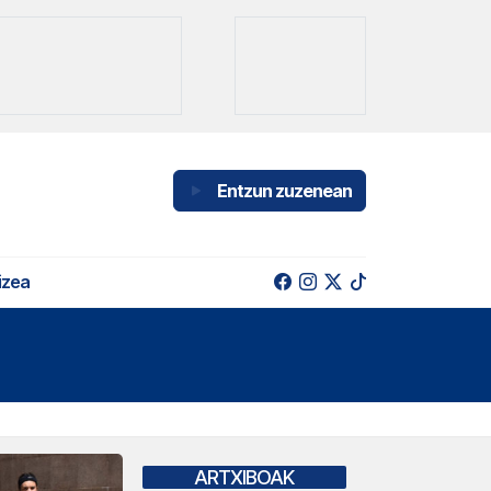
Entzun zuzenean
izea
ARTXIBOAK