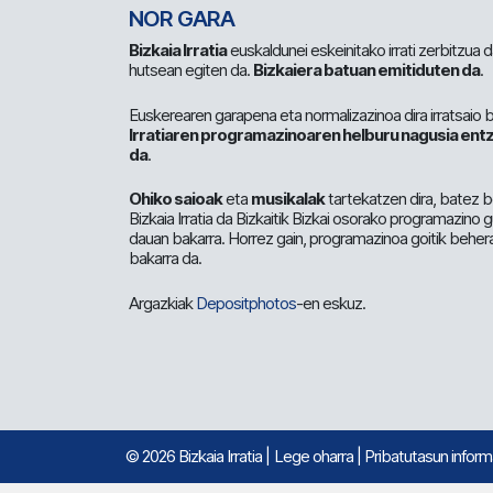
NOR GARA
Bizkaia Irratia
euskaldunei eskeinitako irrati zerbitzua
hutsean egiten da.
Bizkaiera batuan emitiduten da
.
Euskerearen garapena eta normalizazinoa dira irratsaio 
Irratiaren programazinoaren helburu nagusia entz
da
.
Ohiko saioak
eta
musikalak
tartekatzen dira, batez b
Bizkaia Irratia da Bizkaitik Bizkai osorako programazino
dauan bakarra. Horrez gain, programazinoa goitik beher
bakarra da.
Argazkiak
Depositphotos
-en eskuz.
© 2026 Bizkaia Irratia
|
Lege oharra
|
Pribatutasun infor