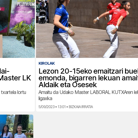
KIROLAK
ai-
Lezon 20-15eko emaitzari bue
Master LK
emonda, bigarren lekuan amai
Aldaik eta Osesek
txartela lortu
Amaitu da Udako Master LABORAL KUTXAren le
ligaxka
5/09/2023 • 13:01 • BIZKAIA IRRATIA