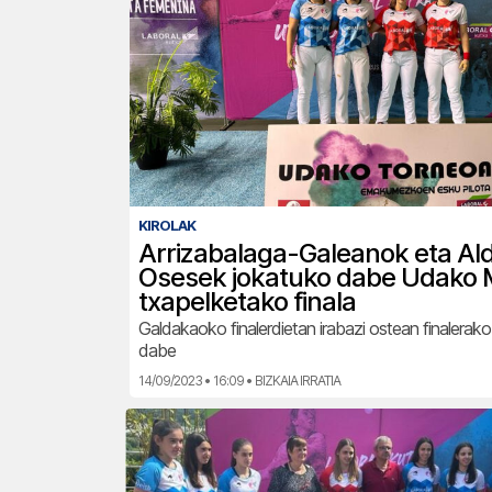
KIROLAK
Arrizabalaga-Galeanok eta Ald
Osesek jokatuko dabe Udako 
txapelketako finala
Galdakaoko finalerdietan irabazi ostean finalerako 
dabe
14/09/2023 • 16:09 • BIZKAIA IRRATIA