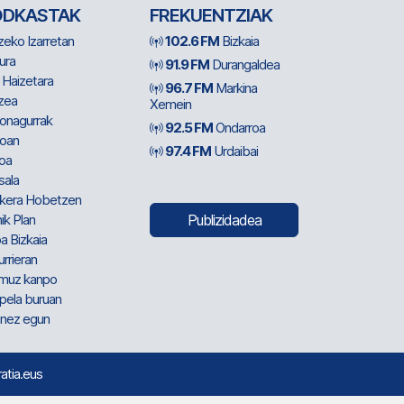
ODKASTAK
FREKUENTZIAK
zeko Izarretan
102.6 FM
Bizkaia
ura
91.9 FM
Durangaldea
 Haizetara
96.7 FM
Markina
zea
Xemein
ionagurrak
92.5 FM
Ondarroa
oan
97.4 FM
Urdaibai
oa
sala
kera Hobetzen
ik Plan
Publizidadea
a Bizkaia
urrieran
muz kanpo
pela buruan
nez egun
ratia.eus