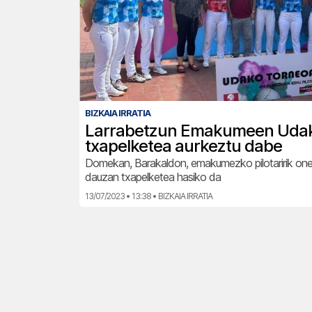
BIZKAIA IRRATIA
Larrabetzun Emakumeen Uda
txapelketea aurkeztu dabe
Domekan, Barakaldon, emakumezko pilotaririk one
dauzan txapelketea hasiko da
13/07/2023 • 13:38 • BIZKAIA IRRATIA