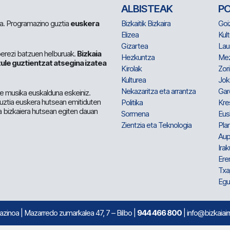
ALBISTEAK
P
 da. Programazino guztia
euskera
Bizkaitik Bizkaira
Goi
Elizea
Kult
Gizartea
Lau
berezi batzuen helburuak.
Bizkaia
Hezkuntza
Me
ule guztientzat atsegina izatea
Kirolak
Zor
Kulturea
Jok
Nekazaritza eta arrantza
Gar
e musika euskalduna eskeiniz.
 guztia euskera hutsean emitiduten
Politika
Kre
a bizkaiera hutsean egiten dauan
Sormena
Eus
Zientzia eta Teknologia
Plan
Aup
Irak
Ere
Txa
Egu
mazinoa
| Mazarredo zumarkalea 47, 7 – Bilbo |
944 466 800
| info@bizkaiair