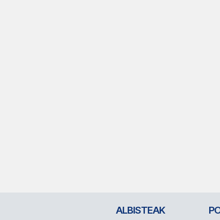
ALBISTEAK
P