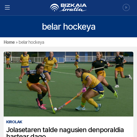
belar hockeya
Home
»
belar hockeya
KIROLAK
Jolasetaren talde nagusien denporaldia
hastear dago