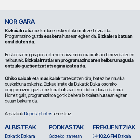
NOR GARA
Bizkaia Irratia
euskaldunei eskeinitako irrati zerbitzua da.
Programazino guztia
euskera
hutsean egiten da.
Bizkaiera batuan
emitiduten da
.
Euskerearen garapena eta normalizazinoa dira irratsaio berezi batzuen
helburuak.
Bizkaia Irratiaren programazinoaren helburu nagusia
entzule guztientzat atsegina izatea da
.
Ohiko saioak
eta
musikalak
tartekatzen dira, batez be musika
euskalduna eskeiniz. Bizkaia Irratia da Bizkaitik Bizkai osorako
programazino guztia euskera hutsean emitiduten dauan bakarra.
Horrez gain, programazinoa goitik behera bizkaiera hutsean egiten
dauan bakarra da.
Argazkiak
Depositphotos
-en eskuz.
ALBISTEAK
PODKASTAK
FREKUENTZIAK
Bizkaitik Bizkaira
Goizeko Izarretan
102.6 FM
Bizkaia