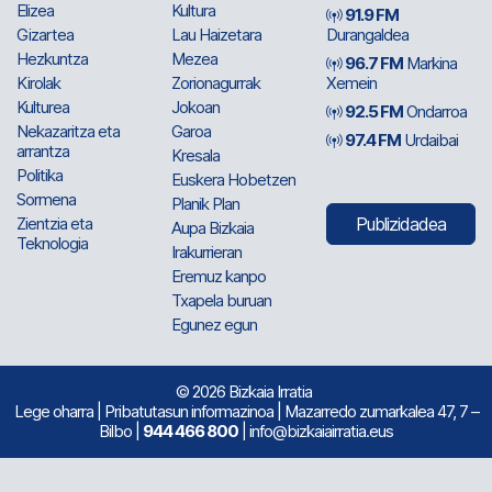
Elizea
Kultura
91.9 FM
Gizartea
Lau Haizetara
Durangaldea
Hezkuntza
Mezea
96.7 FM
Markina
Kirolak
Zorionagurrak
Xemein
Kulturea
Jokoan
92.5 FM
Ondarroa
Nekazaritza eta
Garoa
97.4 FM
Urdaibai
arrantza
Kresala
Politika
Euskera Hobetzen
Sormena
Planik Plan
Zientzia eta
Publizidadea
Aupa Bizkaia
Teknologia
Irakurrieran
Eremuz kanpo
Txapela buruan
Egunez egun
© 2026 Bizkaia Irratia
Lege oharra
|
Pribatutasun informazinoa
| Mazarredo zumarkalea 47, 7 –
Bilbo |
944 466 800
| info@bizkaiairratia.eus