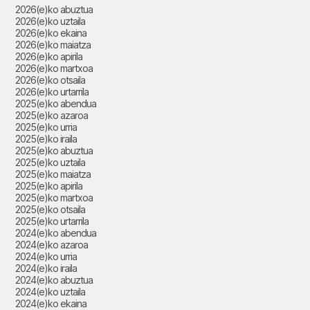
2026(e)ko abuztua
2026(e)ko uztaila
2026(e)ko ekaina
2026(e)ko maiatza
2026(e)ko apirila
2026(e)ko martxoa
2026(e)ko otsaila
2026(e)ko urtarrila
2025(e)ko abendua
2025(e)ko azaroa
2025(e)ko urria
2025(e)ko iraila
2025(e)ko abuztua
2025(e)ko uztaila
2025(e)ko maiatza
2025(e)ko apirila
2025(e)ko martxoa
2025(e)ko otsaila
2025(e)ko urtarrila
2024(e)ko abendua
2024(e)ko azaroa
2024(e)ko urria
2024(e)ko iraila
2024(e)ko abuztua
2024(e)ko uztaila
2024(e)ko ekaina