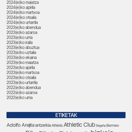
2024(e)ko maiatza
2024(e)ko apirila
2024(e)ko martxoa
2024(e)ko otsaila
2024(e)ko urtarrila
2023(e)ko abendua
2023(e)ko azaroa
2023(e)ko urria
2023(e)ko iraila
2023(e)ko abuztua
2023(e)ko uztaila
2023(e)ko ekaina
2023(e)ko maiatza
2023(e)ko apirila
2023(e)ko martxoa
2023(e)ko otsaila
2023(e)ko urtarrila
2022(e)ko abendua
2022(e)ko azaroa
2022(e)ko urria
ETIKETAK
Athletic Club
Adolfo Arejita
antzerkia
Athletic
Bermeo
Begoña