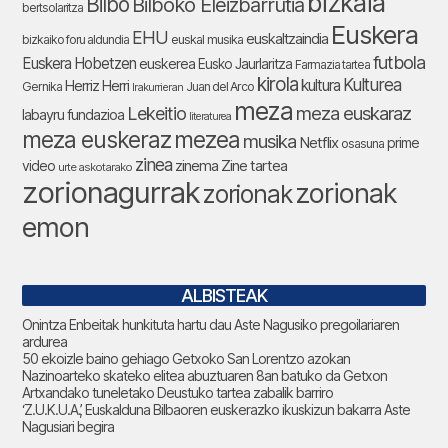
bizkaia
Bilbo
Bilboko Eleizbarrutia
bertsolaritza
Euskera
EHU
euskaltzaindia
bizkaiko foru aldundia
euskal musika
futbola
Euskera Hobetzen
euskerea
Eusko Jaurlaritza
Farmazia tartea
kirola
Kulturea
kultura
Herriz Herri
Gernika
Juan del Arco
Irakurrieran
meza
Lekeitio
meza euskaraz
labayru fundazioa
literaturea
meza euskeraz
mezea
musika
Netflix
prime
osasuna
zinea
zinema
Zine tartea
video
urte askotarako
zorionagurrak
zorionak
zorionak
emon
ALBISTEAK
Onintza Enbeitak hunkituta hartu dau Aste Nagusiko pregoilariaren
ardurea
50 ekoizle baino gehiago Getxoko San Lorentzo azokan
Nazinoarteko skateko elitea abuztuaren 8an batuko da Getxon
Artxandako tuneletako Deustuko tartea zabalik barriro
‘Z.U.K.U.A.’, Euskalduna Bilbaoren euskerazko ikuskizun bakarra Aste
Nagusiari begira