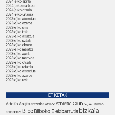
2024(e)ko apirila
2024(e)ko martxoa
2024(e)ko otsaila
2024(e)ko urtarrila
2023(e)ko abendua
2023(e)ko azaroa
2023(e)ko urria
2023(e)ko iraila
2023(e)ko abuztua
2023(e)ko uztaila
2023(e)ko ekaina
2023(e)ko maiatza
2023(e)ko apirila
2023(e)ko martxoa
2023(e)ko otsaila
2023(e)ko urtarrila
2022(e)ko abendua
2022(e)ko azaroa
2022(e)ko urria
ETIKETAK
Athletic Club
Adolfo Arejita
antzerkia
Athletic
Bermeo
Begoña
bizkaia
Bilbo
Bilboko Eleizbarrutia
bertsolaritza