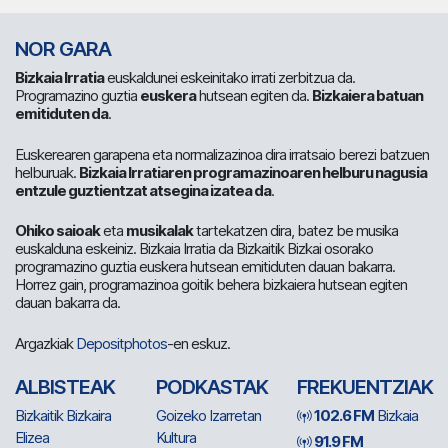
NOR GARA
Bizkaia Irratia
euskaldunei eskeinitako irrati zerbitzua da.
Programazino guztia
euskera
hutsean egiten da.
Bizkaiera batuan
emitiduten da
.
Euskerearen garapena eta normalizazinoa dira irratsaio berezi batzuen
helburuak.
Bizkaia Irratiaren programazinoaren helburu nagusia
entzule guztientzat atsegina izatea da
.
Ohiko saioak
eta
musikalak
tartekatzen dira, batez be musika
euskalduna eskeiniz. Bizkaia Irratia da Bizkaitik Bizkai osorako
programazino guztia euskera hutsean emitiduten dauan bakarra.
Horrez gain, programazinoa goitik behera bizkaiera hutsean egiten
dauan bakarra da.
Argazkiak
Depositphotos
-en eskuz.
ALBISTEAK
PODKASTAK
FREKUENTZIAK
Bizkaitik Bizkaira
Goizeko Izarretan
102.6 FM
Bizkaia
Elizea
Kultura
91.9 FM