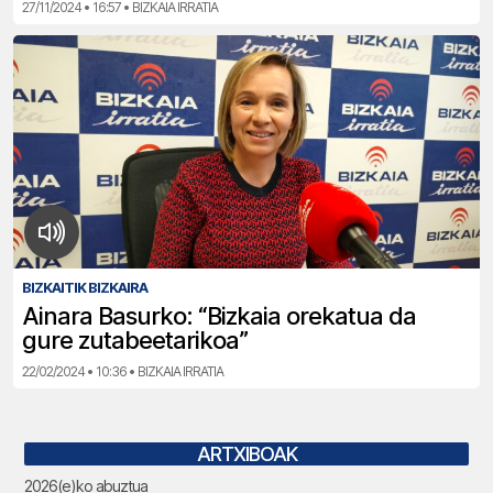
27/11/2024 • 16:57 • BIZKAIA IRRATIA
BIZKAITIK BIZKAIRA
Ainara Basurko: “Bizkaia orekatua da
gure zutabeetarikoa”
22/02/2024 • 10:36 • BIZKAIA IRRATIA
ARTXIBOAK
2026(e)ko abuztua