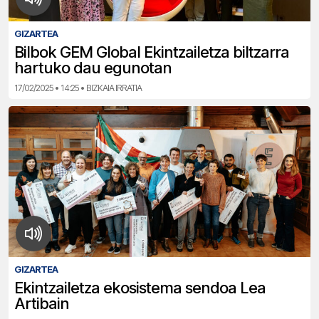
GIZARTEA
Bilbok GEM Global Ekintzailetza biltzarra
hartuko dau egunotan
17/02/2025 • 14:25 • BIZKAIA IRRATIA
GIZARTEA
Ekintzailetza ekosistema sendoa Lea
Artibain