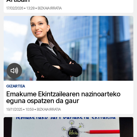
17/02/2026 • 13:28 • BIZKAIA IRRATIA
GIZARTEA
Emakume Ekintzailearen nazinoarteko
eguna ospatzen da gaur
19/11/2025 • 10:59 • BIZKAIA IRRATIA