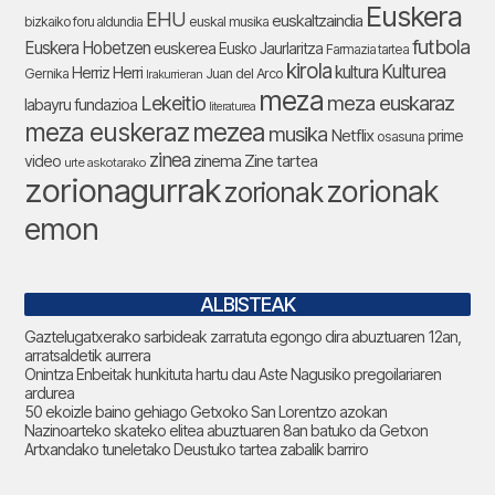
Euskera
EHU
euskaltzaindia
bizkaiko foru aldundia
euskal musika
futbola
Euskera Hobetzen
euskerea
Eusko Jaurlaritza
Farmazia tartea
kirola
Kulturea
kultura
Herriz Herri
Gernika
Juan del Arco
Irakurrieran
meza
Lekeitio
meza euskaraz
labayru fundazioa
literaturea
meza euskeraz
mezea
musika
Netflix
prime
osasuna
zinea
zinema
Zine tartea
video
urte askotarako
zorionagurrak
zorionak
zorionak
emon
ALBISTEAK
Gaztelugatxerako sarbideak zarratuta egongo dira abuztuaren 12an,
arratsaldetik aurrera
Onintza Enbeitak hunkituta hartu dau Aste Nagusiko pregoilariaren
ardurea
50 ekoizle baino gehiago Getxoko San Lorentzo azokan
Nazinoarteko skateko elitea abuztuaren 8an batuko da Getxon
Artxandako tuneletako Deustuko tartea zabalik barriro