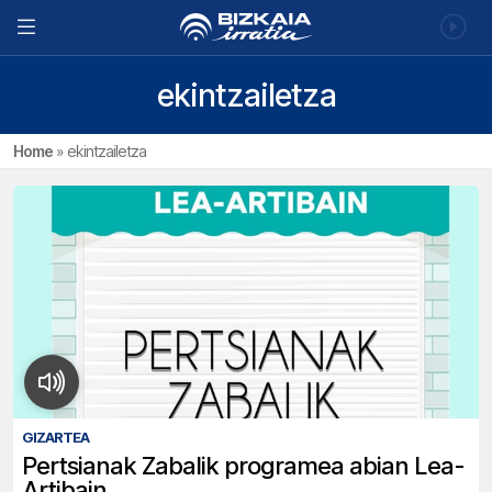
ekintzailetza
Home
»
ekintzailetza
GIZARTEA
Pertsianak Zabalik programea abian Lea-
Artibain