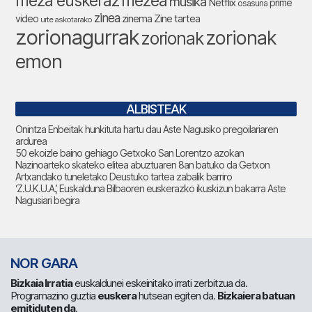
meza euskeraz
mezea
musika
Netflix
prime
osasuna
zinea
zinema
Zine tartea
video
urte askotarako
zorionagurrak
zorionak
zorionak
emon
ALBISTEAK
Onintza Enbeitak hunkituta hartu dau Aste Nagusiko pregoilariaren
ardurea
50 ekoizle baino gehiago Getxoko San Lorentzo azokan
Nazinoarteko skateko elitea abuztuaren 8an batuko da Getxon
Artxandako tuneletako Deustuko tartea zabalik barriro
‘Z.U.K.U.A.’, Euskalduna Bilbaoren euskerazko ikuskizun bakarra Aste
Nagusiari begira
NOR GARA
Bizkaia Irratia
euskaldunei eskeinitako irrati zerbitzua da.
Programazino guztia
euskera
hutsean egiten da.
Bizkaiera batuan
emitiduten da
.