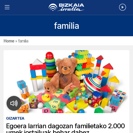
familia
Home
»
familia
GIZARTEA
Egoera larrian dagozan familietako 2.000
umek jostailuak behar dabez