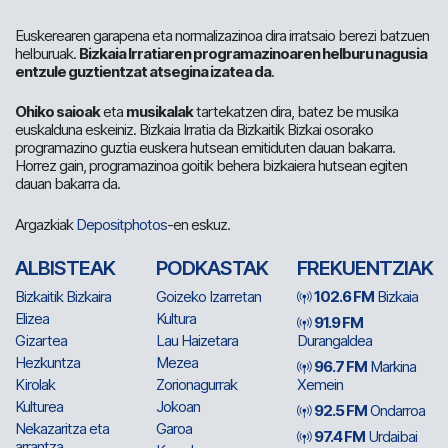
Euskerearen garapena eta normalizazinoa dira irratsaio berezi batzuen
helburuak.
Bizkaia Irratiaren programazinoaren helburu nagusia
entzule guztientzat atsegina izatea da
.
Ohiko saioak
eta
musikalak
tartekatzen dira, batez be musika
euskalduna eskeiniz. Bizkaia Irratia da Bizkaitik Bizkai osorako
programazino guztia euskera hutsean emitiduten dauan bakarra.
Horrez gain, programazinoa goitik behera bizkaiera hutsean egiten
dauan bakarra da.
Argazkiak
Depositphotos
-en eskuz.
ALBISTEAK
PODKASTAK
FREKUENTZIAK
Bizkaitik Bizkaira
Goizeko Izarretan
102.6 FM
Bizkaia
Elizea
Kultura
91.9 FM
Gizartea
Lau Haizetara
Durangaldea
Hezkuntza
Mezea
96.7 FM
Markina
Kirolak
Zorionagurrak
Xemein
Kulturea
Jokoan
92.5 FM
Ondarroa
Nekazaritza eta
Garoa
97.4 FM
Urdaibai
arrantza