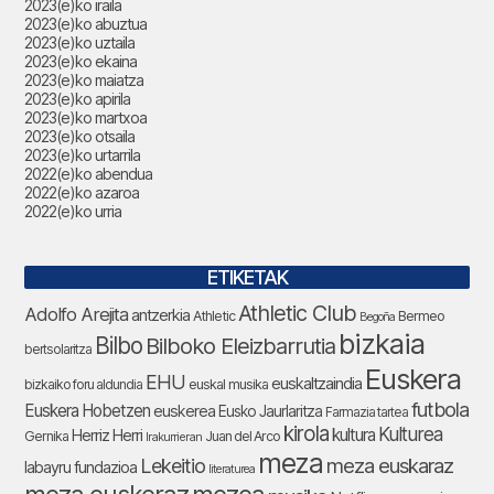
2023(e)ko iraila
2023(e)ko abuztua
2023(e)ko uztaila
2023(e)ko ekaina
2023(e)ko maiatza
2023(e)ko apirila
2023(e)ko martxoa
2023(e)ko otsaila
2023(e)ko urtarrila
2022(e)ko abendua
2022(e)ko azaroa
2022(e)ko urria
ETIKETAK
Athletic Club
Adolfo Arejita
antzerkia
Athletic
Bermeo
Begoña
bizkaia
Bilbo
Bilboko Eleizbarrutia
bertsolaritza
Euskera
EHU
euskaltzaindia
bizkaiko foru aldundia
euskal musika
futbola
Euskera Hobetzen
euskerea
Eusko Jaurlaritza
Farmazia tartea
kirola
Kulturea
kultura
Herriz Herri
Gernika
Juan del Arco
Irakurrieran
meza
Lekeitio
meza euskaraz
labayru fundazioa
literaturea