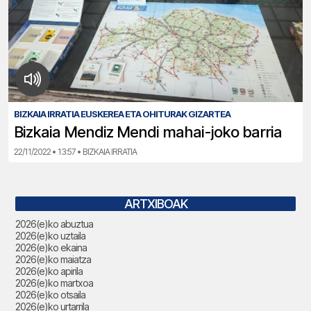
BIZKAIA IRRATIA EUSKEREA ETA OHITURAK GIZARTEA
Bizkaia Mendiz Mendi mahai-joko barria
22/11/2022 • 13:57 • BIZKAIA IRRATIA
ARTXIBOAK
2026(e)ko abuztua
2026(e)ko uztaila
2026(e)ko ekaina
2026(e)ko maiatza
2026(e)ko apirila
2026(e)ko martxoa
2026(e)ko otsaila
2026(e)ko urtarrila