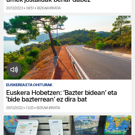
20/12/2023 • 08:51 • BIZKAIA IRRATIA
EUSKEREA ETA OHITURAK
Euskera Hobetzen: ‘Bazter bidean’ eta
‘bide bazterrean’ ez dira bat
29/12/2022 • 13:25 • BIZKAIA IRRATIA