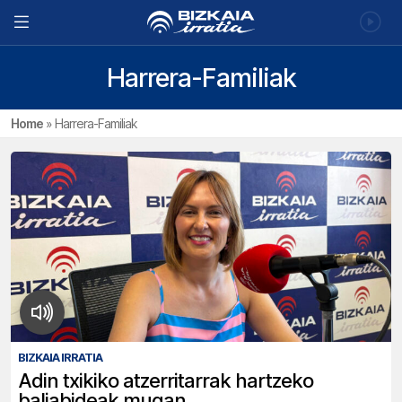
Harrera-Familiak
Home
»
Harrera-Familiak
BIZKAIA IRRATIA
Adin txikiko atzerritarrak hartzeko
baliabideak mugan