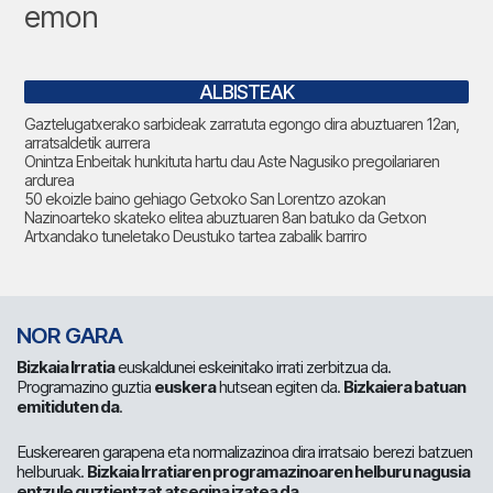
emon
ALBISTEAK
Gaztelugatxerako sarbideak zarratuta egongo dira abuztuaren 12an,
arratsaldetik aurrera
Onintza Enbeitak hunkituta hartu dau Aste Nagusiko pregoilariaren
ardurea
50 ekoizle baino gehiago Getxoko San Lorentzo azokan
Nazinoarteko skateko elitea abuztuaren 8an batuko da Getxon
Artxandako tuneletako Deustuko tartea zabalik barriro
NOR GARA
Bizkaia Irratia
euskaldunei eskeinitako irrati zerbitzua da.
Programazino guztia
euskera
hutsean egiten da.
Bizkaiera batuan
emitiduten da
.
Euskerearen garapena eta normalizazinoa dira irratsaio berezi batzuen
helburuak.
Bizkaia Irratiaren programazinoaren helburu nagusia
entzule guztientzat atsegina izatea da
.