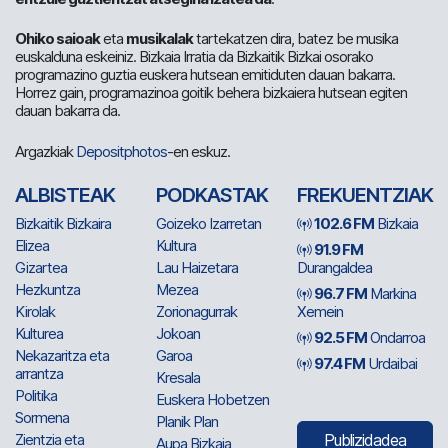
Ohiko saioak
eta
musikalak
tartekatzen dira, batez be musika
euskalduna eskeiniz. Bizkaia Irratia da Bizkaitik Bizkai osorako
programazino guztia euskera hutsean emitiduten dauan bakarra.
Horrez gain, programazinoa goitik behera bizkaiera hutsean egiten
dauan bakarra da.
Argazkiak
Depositphotos
-en eskuz.
ALBISTEAK
PODKASTAK
FREKUENTZIAK
Bizkaitik Bizkaira
Goizeko Izarretan
102.6 FM
Bizkaia
Elizea
Kultura
91.9 FM
Gizartea
Lau Haizetara
Durangaldea
Hezkuntza
Mezea
96.7 FM
Markina
Kirolak
Zorionagurrak
Xemein
Kulturea
Jokoan
92.5 FM
Ondarroa
Nekazaritza eta
Garoa
97.4 FM
Urdaibai
arrantza
Kresala
Politika
Euskera Hobetzen
Sormena
Planik Plan
Zientzia eta
Publizidadea
Aupa Bizkaia