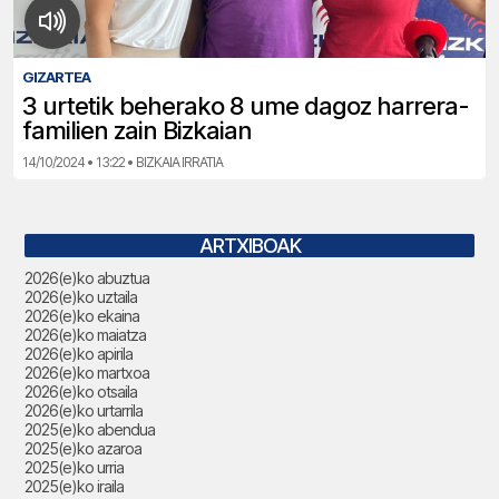
GIZARTEA
3 urtetik beherako 8 ume dagoz harrera-
familien zain Bizkaian
14/10/2024 • 13:22 • BIZKAIA IRRATIA
ARTXIBOAK
2026(e)ko abuztua
2026(e)ko uztaila
2026(e)ko ekaina
2026(e)ko maiatza
2026(e)ko apirila
2026(e)ko martxoa
2026(e)ko otsaila
2026(e)ko urtarrila
2025(e)ko abendua
2025(e)ko azaroa
2025(e)ko urria
2025(e)ko iraila