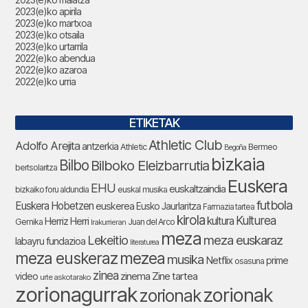
2023(e)ko apirila
2023(e)ko martxoa
2023(e)ko otsaila
2023(e)ko urtarrila
2022(e)ko abendua
2022(e)ko azaroa
2022(e)ko urria
ETIKETAK
Athletic Club
Adolfo Arejita
antzerkia
Athletic
Bermeo
Begoña
bizkaia
Bilbo
Bilboko Eleizbarrutia
bertsolaritza
Euskera
EHU
euskaltzaindia
bizkaiko foru aldundia
euskal musika
futbola
Euskera Hobetzen
euskerea
Eusko Jaurlaritza
Farmazia tartea
kirola
Kulturea
kultura
Herriz Herri
Gernika
Juan del Arco
Irakurrieran
meza
Lekeitio
meza euskaraz
labayru fundazioa
literaturea
meza euskeraz
mezea
musika
Netflix
prime
osasuna
zinea
zinema
Zine tartea
video
urte askotarako
zorionagurrak
zorionak
zorionak