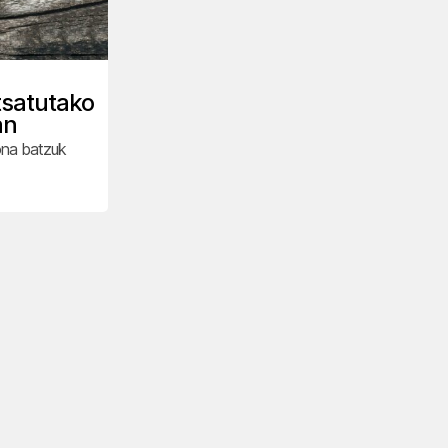
tsatutako
an
ona batzuk