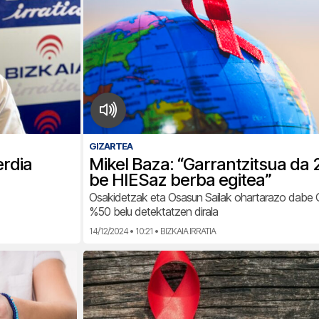
GIZARTEA
erdia
Mikel Baza: “Garrantzitsua da
be HIESaz berba egitea”
Osakidetzak eta Osasun Sailak ohartarazo dabe
%50 belu detektatzen dirala
14/12/2024 • 10:21 • BIZKAIA IRRATIA