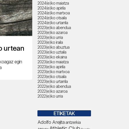
2024(e)ko maiatza
2024(e)ko apirila
2024(e)ko martxoa
2024(e)ko otsaila
2024(e)ko urtarrila
2023(e)ko abendua
2023(e)ko azaroa
2023(e)ko urria
2023(e)ko iraila
o urtean
2023(e)ko abuztua
2023(e)ko uztaila
2023(e)ko ekaina
ikoagaz egin
2023(e)ko maiatza
2023(e)ko apirila
a
2023(e)ko martxoa
2023(e)ko otsaila
2023(e)ko urtarrila
2022(e)ko abendua
2022(e)ko azaroa
2022(e)ko urria
ETIKETAK
Adolfo Arejita
antzerkia
Athletic Club