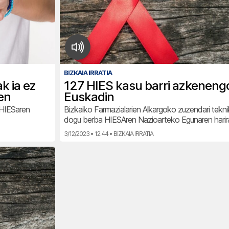
BIZKAIA IRRATIA
k ia ez
127 HIES kasu barri azkeneng
en
Euskadin
 HIESaren
Bizkaiko Farmazialarien Alkargoko zuzendari tekn
dogu berba HIESAren Nazioarteko Egunaren harir
3/12/2023 • 12:44 • BIZKAIA IRRATIA