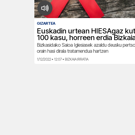
GIZARTEA
Euskadin urtean HIESAgaz ku
100 kasu, horreen erdia Bizkai
Bizkasidako Saioa Iglesiasek azaldu deusku perts
orain hasi dirala tratamendua hartzen
1/12/2022 • 12:07 • BIZKAIA IRRATIA