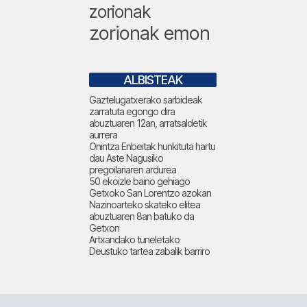
zorionak
zorionak emon
ALBISTEAK
Gaztelugatxerako sarbideak
zarratuta egongo dira
abuztuaren 12an, arratsaldetik
aurrera
Onintza Enbeitak hunkituta hartu
dau Aste Nagusiko
pregoilariaren ardurea
50 ekoizle baino gehiago
Getxoko San Lorentzo azokan
Nazinoarteko skateko elitea
abuztuaren 8an batuko da
Getxon
Artxandako tuneletako
Deustuko tartea zabalik barriro