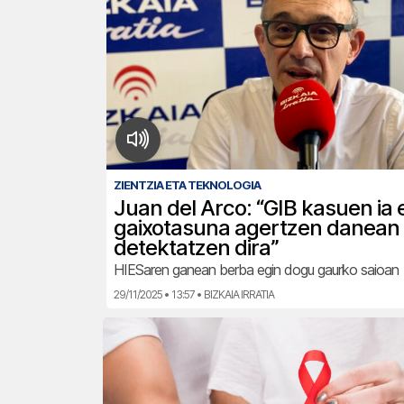
ZIENTZIA ETA TEKNOLOGIA
Juan del Arco: “GIB kasuen ia 
gaixotasuna agertzen danean
detektatzen dira”
HIESaren ganean berba egin dogu gaurko saioan
29/11/2025 • 13:57 • BIZKAIA IRRATIA