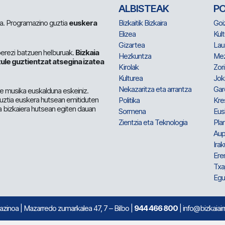
ALBISTEAK
P
 da. Programazino guztia
euskera
Bizkaitik Bizkaira
Goi
Elizea
Kult
Gizartea
Lau
berezi batzuen helburuak.
Bizkaia
Hezkuntza
Me
ule guztientzat atsegina izatea
Kirolak
Zor
Kulturea
Jok
Nekazaritza eta arrantza
Gar
e musika euskalduna eskeiniz.
 guztia euskera hutsean emitiduten
Politika
Kre
a bizkaiera hutsean egiten dauan
Sormena
Eus
Zientzia eta Teknologia
Plan
Aup
Irak
Ere
Txa
Egu
mazinoa
| Mazarredo zumarkalea 47, 7 – Bilbo |
944 466 800
| info@bizkaiair