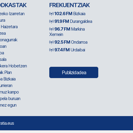
ODKASTAK
FREKUENTZIAK
zeko Izarretan
102.6 FM
Bizkaia
ura
91.9 FM
Durangaldea
 Haizetara
96.7 FM
Markina
zea
Xemein
ionagurrak
92.5 FM
Ondarroa
oan
97.4 FM
Urdaibai
oa
sala
kera Hobetzen
ik Plan
Publizidadea
a Bizkaia
urrieran
muz kanpo
pela buruan
nez egun
ratia.eus