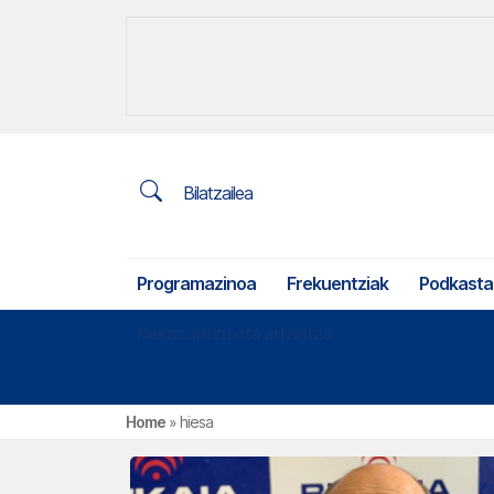
Bilatzailea
Programazinoa
Frekuentziak
Podkasta
Nekazaritza eta arrantza
Home
»
hiesa