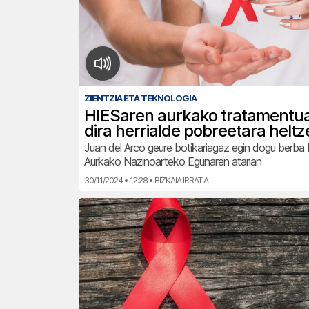
ZIENTZIA ETA TEKNOLOGIA
HIESaren aurkako tratamentua
dira herrialde pobreetara heltz
Juan del Arco geure botikariagaz egin dogu berba
Aurkako Nazinoarteko Egunaren atarian
30/11/2024 • 12:28 • BIZKAIA IRRATIA