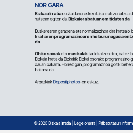
NOR GARA
Bizkaia Irratia
euskaldunei eskeinitako irrati zerbitzua
hutsean egiten da.
Bizkaiera batuan emitiduten da
.
Euskerearen garapena eta normalizazinoa dira irratsaio 
Irratiaren programazinoaren helburu nagusia entz
da
.
Ohiko saioak
eta
musikalak
tartekatzen dira, batez b
Bizkaia Irratia da Bizkaitik Bizkai osorako programazino
dauan bakarra. Horrez gain, programazinoa goitik beher
bakarra da.
Argazkiak
Depositphotos
-en eskuz.
© 2026 Bizkaia Irratia
|
Lege oharra
|
Pribatutasun infor