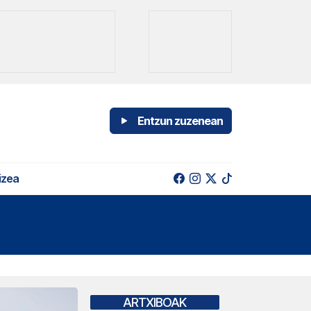
Entzun zuzenean
izea
ARTXIBOAK