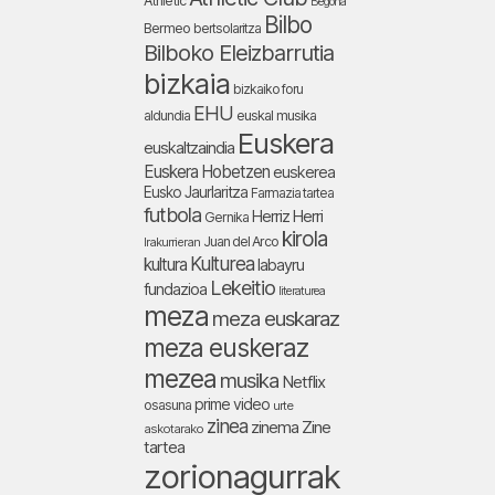
Athletic
Begoña
Bilbo
Bermeo
bertsolaritza
Bilboko Eleizbarrutia
bizkaia
bizkaiko foru
EHU
aldundia
euskal musika
Euskera
euskaltzaindia
Euskera Hobetzen
euskerea
Eusko Jaurlaritza
Farmazia tartea
futbola
Herriz Herri
Gernika
kirola
Juan del Arco
Irakurrieran
Kulturea
kultura
labayru
Lekeitio
fundazioa
literaturea
meza
meza euskaraz
meza euskeraz
mezea
musika
Netflix
prime video
osasuna
urte
zinea
zinema
Zine
askotarako
tartea
zorionagurrak