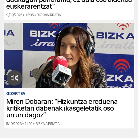
euskerarentzat”
9/09/2025 • 13:35 • BIZKAIA IRRATIA
GIZARTEA
Miren Dobaran: “Hizkuntza ereduena
kritiketan dabenak ikasgeletatik oso
urrun dagoz”
5/10/2023 • 11:20 • BIZKAIA IRRATIA