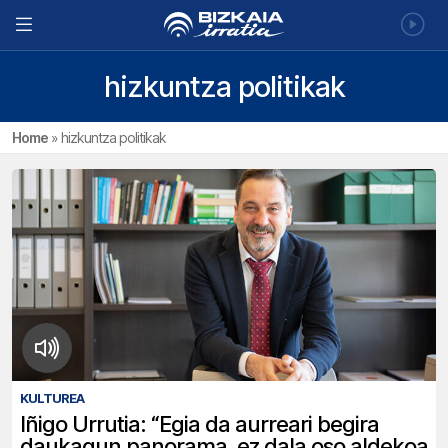
hizkuntza politikak
Home
»
hizkuntza politikak
KULTUREA
Iñigo Urrutia: “Egia da aurreari begira
daukagun panorama, ez dala oso aldekoa