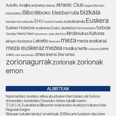
Athletic Club
Adolfo Arejita
antzerkia
Bermeo
Athletic
Begoña
bizkaia
Bilbo
Bilboko Eleizbarrutia
bertsolaritza
Euskera
EHU
euskaltzaindia
bizkaiko foru aldundia
euskal musika
futbola
Euskera Hobetzen
euskerea
Eusko Jaurlaritza
Farmazia tartea
kirola
Kulturea
kultura
Herriz Herri
Gernika
Juan del Arco
Irakurrieran
meza
Lekeitio
meza euskaraz
labayru fundazioa
literaturea
meza euskeraz
mezea
musika
Netflix
prime
osasuna
zinea
zinema
Zine tartea
video
urte askotarako
zorionagurrak
zorionak
zorionak
emon
ALBISTEAK
Nazinoarteko skateko elitea abuztuaren 8an batuko da Getxon
Artxandako tuneletako Deustuko tartea zabalik barriro
‘Z.U.K.U.A.’, Euskalduna Bilbaoren euskerazko ikuskizun bakarra Aste
Nagusiari begira
‘Bizkaian sokatira landuz’ proiektuak 2028ra arte luzatzen dau bere