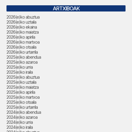
ARTXIBOAK
2026(e)ko abuztua
2026(e)ko uztaila
2026(e)ko ekaina
2026(e)ko maiatza
2026(e)ko apirila
2026(e)ko martxoa
2026(e)ko otsaila
2026(e)ko urtarrila
2025(e)ko abendua
2025(e)ko azaroa
2025(e)ko urria
2025(e)ko iraila
2025(e)ko abuztua
2025(e)ko uztaila
2025(e)ko maiatza
2025(e)ko apirila
2025(e)ko martxoa
2025(e)ko otsaila
2025(e)ko urtarrila
2024(e)ko abendua
2024(e)ko azaroa
2024(e)ko urria
2024(e)ko iraila