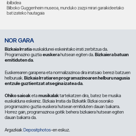
ibilbidea
Bilboko Guggenheim museoa, munduko zazpi mirari garaikideetako
bat izateko hautagaia
NOR GARA
Bizkaia Irratia
euskaldunei eskeinitako irrati zerbitzua da.
Programazino guztia
euskera
hutsean egiten da.
Bizkaiera batuan
emitiduten da
.
Euskerearen garapena eta normalizazinoa dira irratsaio berezi batzuen
helburuak.
Bizkaia Irratiaren programazinoaren helburu nagusia
entzule guztientzat atsegina izatea da
.
Ohiko saioak
eta
musikalak
tartekatzen dira, batez be musika
euskalduna eskeiniz. Bizkaia Irratia da Bizkaitik Bizkai osorako
programazino guztia euskera hutsean emitiduten dauan bakarra.
Horrez gain, programazinoa goitik behera bizkaiera hutsean egiten
dauan bakarra da.
Argazkiak
Depositphotos
-en eskuz.