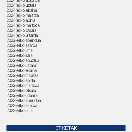
2024(e)ko abuztua
2024(e)ko uztaila
2024(e)ko ekaina
2024(e)ko maiatza
2024(e)ko apirila
2024(e)ko martxoa
2024(e)ko otsaila
2024(e)ko urtarrila
2023(e)ko abendua
2023(e)ko azaroa
2023(e)ko urria
2023(e)ko iraila
2023(e)ko abuztua
2023(e)ko uztaila
2023(e)ko ekaina
2023(e)ko maiatza
2023(e)ko apirila
2023(e)ko martxoa
2023(e)ko otsaila
2023(e)ko urtarrila
2022(e)ko abendua
2022(e)ko azaroa
2022(e)ko urria
ETIKETAK