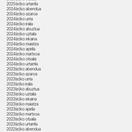
2025(e)ko urtarrila
2024(e)ko abendua
2024(e)ko azaroa
2024(e)ko urria
2024(e)ko iraila
2024(e)ko abuztua
2024(e)ko uztaila
2024(e)ko ekaina
2024(e)ko maiatza
2024(e)ko apirila
2024(e)ko martxoa
2024(e)ko otsaila
2024(e)ko urtarrila
2023(e)ko abendua
2023(e)ko azaroa
2023(e)ko urria
2023(e)ko iraila
2023(e)ko abuztua
2023(e)ko uztaila
2023(e)ko ekaina
2023(e)ko maiatza
2023(e)ko apirila
2023(e)ko martxoa
2023(e)ko otsaila
2023(e)ko urtarrila
2022(e)ko abendua