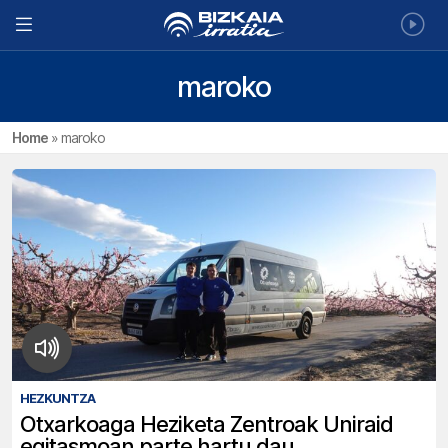
maroko
Home
»
maroko
HEZKUNTZA
Otxarkoaga Heziketa Zentroak Uniraid
egitasmoan parte hartu dau