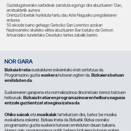
Gaztelugatxerako sarbideak zarratuta egongo dira abuztuaren 12an,
arratsaldetik aurrera
Onintza Enbeitak hunkituta hartu dau Aste Nagusiko pregoilariaren
ardurea
50 ekoizle baino gehiago Getxoko San Lorentzo azokan
Nazinoarteko skateko elitea abuztuaren 8an batuko da Getxon
Artxandako tuneletako Deustuko tartea zabalik barriro
NOR GARA
Bizkaia Irratia
euskaldunei eskeinitako irrati zerbitzua da.
Programazino guztia
euskera
hutsean egiten da.
Bizkaiera batuan
emitiduten da
.
Euskerearen garapena eta normalizazinoa dira irratsaio berezi batzuen
helburuak.
Bizkaia Irratiaren programazinoaren helburu nagusia
entzule guztientzat atsegina izatea da
.
Ohiko saioak
eta
musikalak
tartekatzen dira, batez be musika
euskalduna eskeiniz. Bizkaia Irratia da Bizkaitik Bizkai osorako
programazino guztia euskera hutsean emitiduten dauan bakarra.
Horrez gain, programazinoa goitik behera bizkaiera hutsean egiten