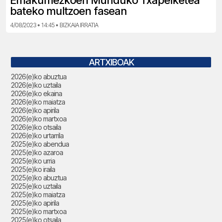
Emakumezkoen Munduko Txapelketea
bateko multzoen fasean
4/08/2023 • 14:45 • BIZKAIA IRRATIA
ARTXIBOAK
2026(e)ko abuztua
2026(e)ko uztaila
2026(e)ko ekaina
2026(e)ko maiatza
2026(e)ko apirila
2026(e)ko martxoa
2026(e)ko otsaila
2026(e)ko urtarrila
2025(e)ko abendua
2025(e)ko azaroa
2025(e)ko urria
2025(e)ko iraila
2025(e)ko abuztua
2025(e)ko uztaila
2025(e)ko maiatza
2025(e)ko apirila
2025(e)ko martxoa
2025(e)ko otsaila