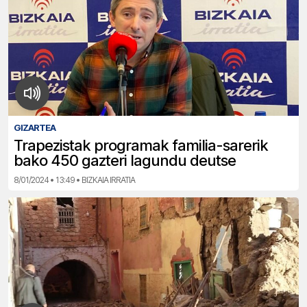
GIZARTEA
Trapezistak programak familia-sarerik
bako 450 gazteri lagundu deutse
8/01/2024 • 13:49 • BIZKAIA IRRATIA