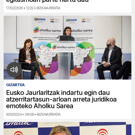
17/02/2026 • 12:22 • BIZKAIA IRRATIA
GIZARTEA
Eusko Jaurlaritzak indartu egin dau
atzerritartasun-arloan arreta juridikoa
emoteko Aholku Sarea
6/02/2024 • 08:08 • BIZKAIA IRRATIA