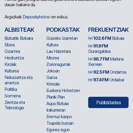
dauan bakarra da.
Argazkiak
Depositphotos
-en eskuz.
ALBISTEAK
PODKASTAK
FREKUENTZIAK
Bizkaitik Bizkaira
Goizeko Izarretan
102.6 FM
Bizkaia
Elizea
Kultura
91.9 FM
Gizartea
Lau Haizetara
Durangaldea
Hezkuntza
Mezea
96.7 FM
Markina
Kirolak
Zorionagurrak
Xemein
Kulturea
Jokoan
92.5 FM
Ondarroa
Nekazaritza eta
Garoa
97.4 FM
Urdaibai
arrantza
Kresala
Politika
Euskera Hobetzen
Sormena
Planik Plan
Zientzia eta
Publizidadea
Aupa Bizkaia
Teknologia
Irakurrieran
Eremuz kanpo
Txapela buruan
Egunez egun