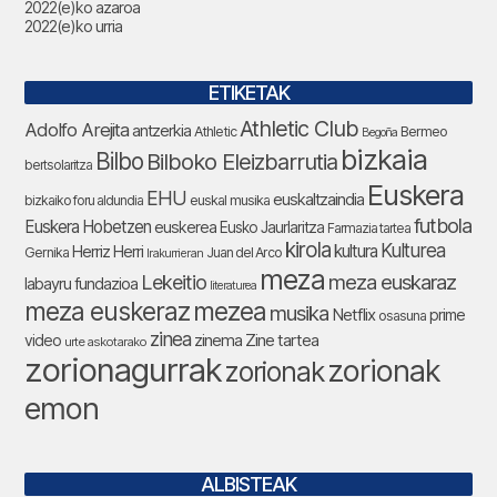
2022(e)ko azaroa
2022(e)ko urria
ETIKETAK
Athletic Club
Adolfo Arejita
antzerkia
Athletic
Bermeo
Begoña
bizkaia
Bilbo
Bilboko Eleizbarrutia
bertsolaritza
Euskera
EHU
euskaltzaindia
bizkaiko foru aldundia
euskal musika
futbola
Euskera Hobetzen
euskerea
Eusko Jaurlaritza
Farmazia tartea
kirola
Kulturea
kultura
Herriz Herri
Gernika
Juan del Arco
Irakurrieran
meza
Lekeitio
meza euskaraz
labayru fundazioa
literaturea
meza euskeraz
mezea
musika
Netflix
prime
osasuna
zinea
zinema
Zine tartea
video
urte askotarako
zorionagurrak
zorionak
zorionak
emon
ALBISTEAK