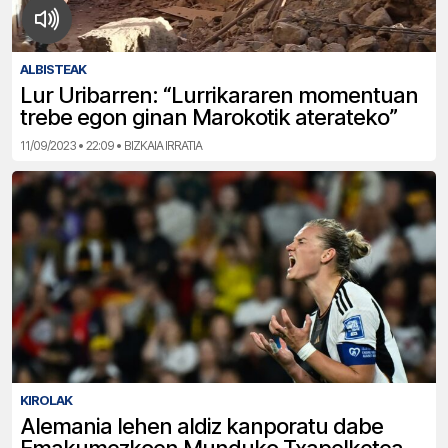
ALBISTEAK
Lur Uribarren: “Lurrikararen momentuan
trebe egon ginan Marokotik aterateko”
11/09/2023 • 22:09 • BIZKAIA IRRATIA
KIROLAK
Alemania lehen aldiz kanporatu dabe