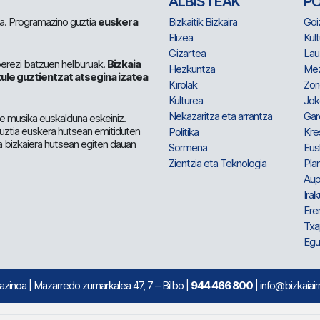
ALBISTEAK
P
 da. Programazino guztia
euskera
Bizkaitik Bizkaira
Goi
Elizea
Kult
Gizartea
Lau
berezi batzuen helburuak.
Bizkaia
Hezkuntza
Me
ule guztientzat atsegina izatea
Kirolak
Zor
Kulturea
Jok
Nekazaritza eta arrantza
Gar
e musika euskalduna eskeiniz.
 guztia euskera hutsean emitiduten
Politika
Kre
a bizkaiera hutsean egiten dauan
Sormena
Eus
Zientzia eta Teknologia
Plan
Aup
Irak
Ere
Txa
Egu
mazinoa
| Mazarredo zumarkalea 47, 7 – Bilbo |
944 466 800
| info@bizkaiair