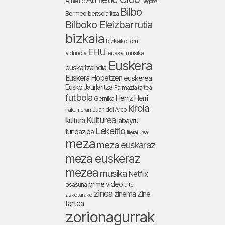
Athletic
Begoña
Bilbo
Bermeo
bertsolaritza
Bilboko Eleizbarrutia
bizkaia
bizkaiko foru
EHU
aldundia
euskal musika
Euskera
euskaltzaindia
Euskera Hobetzen
euskerea
Eusko Jaurlaritza
Farmazia tartea
futbola
Herriz Herri
Gernika
kirola
Juan del Arco
Irakurrieran
Kulturea
kultura
labayru
Lekeitio
fundazioa
literaturea
meza
meza euskaraz
meza euskeraz
mezea
musika
Netflix
prime video
osasuna
urte
zinea
zinema
Zine
askotarako
tartea
zorionagurrak