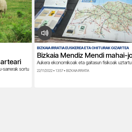
BIZKAIA IRRATIA EUSKEREA ETA OHITURAK GIZARTEA
Bizkaia Mendiz Mendi mahai-jo
arteari
Aukera ekonomikoak eta gaitasun fisikoak uztartu
-sarrerak sortu
22/11/2022 • 13:57 • BIZKAIA IRRATIA