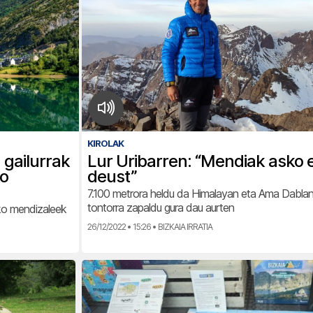
KIROLAK
 gailurrak
Lur Uribarren: “Mendiak asko
ko
deust”
7.100 metrora heldu da Himalayan eta Ama Dabla
tontorra zapaldu gura dau aurten
ako mendizaleek
26/12/2022 • 15:26 • BIZKAIA IRRATIA