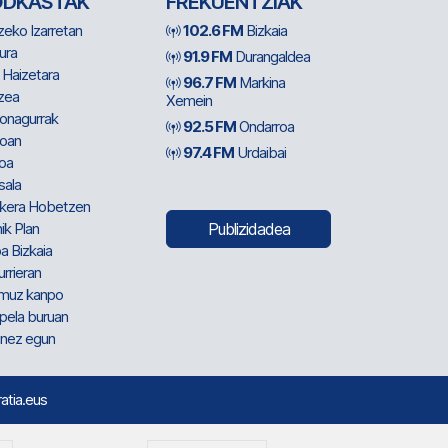
ODKASTAK
FREKUENTZIAK
zeko Izarretan
102.6 FM
Bizkaia
ura
91.9 FM
Durangaldea
 Haizetara
96.7 FM
Markina
zea
Xemein
ionagurrak
92.5 FM
Ondarroa
oan
97.4 FM
Urdaibai
oa
sala
kera Hobetzen
ik Plan
Publizidadea
a Bizkaia
urrieran
muz kanpo
pela buruan
nez egun
ratia.eus