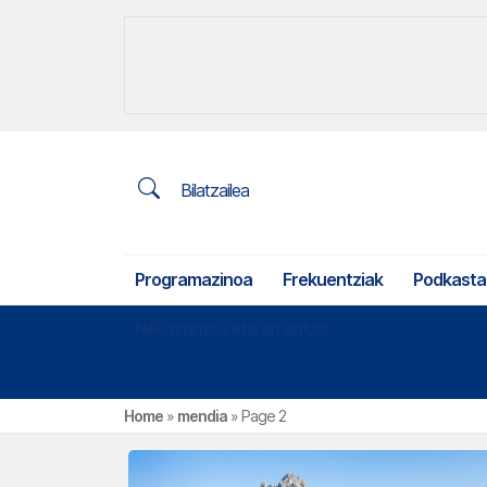
Bilatzailea
Programazinoa
Frekuentziak
Podkasta
Nekazaritza eta arrantza
Home
»
mendia
»
Page 2