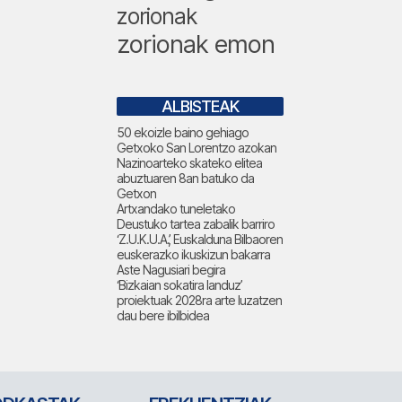
zorionak
zorionak emon
ALBISTEAK
50 ekoizle baino gehiago
Getxoko San Lorentzo azokan
Nazinoarteko skateko elitea
abuztuaren 8an batuko da
Getxon
Artxandako tuneletako
Deustuko tartea zabalik barriro
‘Z.U.K.U.A.’, Euskalduna Bilbaoren
euskerazko ikuskizun bakarra
Aste Nagusiari begira
‘Bizkaian sokatira landuz’
proiektuak 2028ra arte luzatzen
dau bere ibilbidea