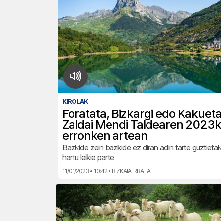
KIROLAK
Foratata, Bizkargi edo Kakueta
Zaldai Mendi Taldearen 2023
erronken artean
Bazkide zein bazkide ez diran adin tarte guztiet
hartu leikie parte
11/01/2023 • 10:42 • BIZKAIA IRRATIA