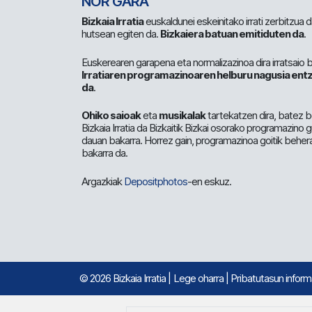
NOR GARA
Bizkaia Irratia
euskaldunei eskeinitako irrati zerbitzua
hutsean egiten da.
Bizkaiera batuan emitiduten da
.
Euskerearen garapena eta normalizazinoa dira irratsaio 
Irratiaren programazinoaren helburu nagusia entz
da
.
Ohiko saioak
eta
musikalak
tartekatzen dira, batez b
Bizkaia Irratia da Bizkaitik Bizkai osorako programazino
dauan bakarra. Horrez gain, programazinoa goitik beher
bakarra da.
Argazkiak
Depositphotos
-en eskuz.
© 2026 Bizkaia Irratia
|
Lege oharra
|
Pribatutasun infor