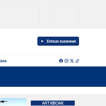
Entzun zuzenean
izea
ARTXIBOAK