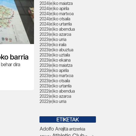
2024(e)ko maiatza
2024(e)ko apirila
2024(e)ko martxoa
2024(e)ko otsaila
2024(e)ko urtarrila
2023(e)ko abendua
2023(e)ko azaroa
2023(e)ko urria
2023(e)ko iraila
2023(e)ko abuztua
2023(e)ko uztaila
ko barria
2023(e)ko ekaina
 behar dira
2023(e)ko maiatza
2023(e)ko apirila
2023(e)ko martxoa
2023(e)ko otsaila
2023(e)ko urtarrila
2022(e)ko abendua
2022(e)ko azaroa
2022(e)ko urria
ETIKETAK
Adolfo Arejita
antzerkia
Athletic Club