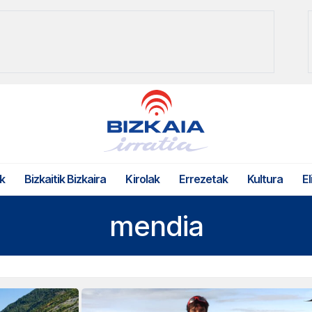
k
Bizkaitik Bizkaira
Kirolak
Errezetak
Kultura
El
mendia