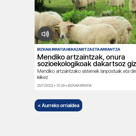
BIZKAIA IRRATIA NEKAZARITZA ETA ARRANTZA
Mendiko artzaintzak, onura
sozioekologikoak dakartsoz giz
Mendiko artzaintzako sistemek lanpostuak eta diru
leikez
25/11/2022 • 10:39 • BIZKAIA IRRATIA
< Aurreko orrialdea