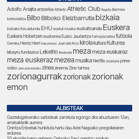
Athletic Club
Adolfo Arejita
antzerkia
Athletic
Bermeo
Begoña
bizkaia
Bilbo
Bilboko Eleizbarrutia
bertsolaritza
Euskera
EHU
euskaltzaindia
bizkaiko foru aldundia
euskal musika
futbola
Euskera Hobetzen
euskerea
Eusko Jaurlaritza
Farmazia tartea
kirola
Kulturea
kultura
Herriz Herri
Gernika
Juan del Arco
Irakurrieran
meza
Lekeitio
meza euskaraz
labayru fundazioa
literaturea
meza euskeraz
mezea
musika
Netflix
prime
osasuna
zinea
zinema
Zine tartea
video
urte askotarako
zorionagurrak
zorionak
zorionak
emon
ALBISTEAK
Gaztelugatxerako sarbideak zarratuta egongo dira abuztuaren 12an,
arratsaldetik aurrera
Onintza Enbeitak hunkituta hartu dau Aste Nagusiko pregoilariaren
ardurea
50 ekoizle baino gehiago Getxoko San Lorentzo azokan