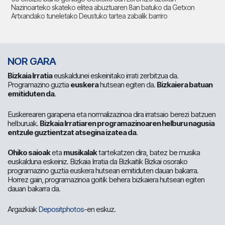
Nazinoarteko skateko elitea abuztuaren 8an batuko da Getxon
Artxandako tuneletako Deustuko tartea zabalik barriro
NOR GARA
Bizkaia Irratia
euskaldunei eskeinitako irrati zerbitzua da.
Programazino guztia
euskera
hutsean egiten da.
Bizkaiera batuan
emitiduten da
.
Euskerearen garapena eta normalizazinoa dira irratsaio berezi batzuen
helburuak.
Bizkaia Irratiaren programazinoaren helburu nagusia
entzule guztientzat atsegina izatea da
.
Ohiko saioak
eta
musikalak
tartekatzen dira, batez be musika
euskalduna eskeiniz. Bizkaia Irratia da Bizkaitik Bizkai osorako
programazino guztia euskera hutsean emitiduten dauan bakarra.
Horrez gain, programazinoa goitik behera bizkaiera hutsean egiten
dauan bakarra da.
Argazkiak
Depositphotos
-en eskuz.