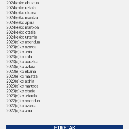
2024(e)ko abuztua
2024(e)ko uztaila
2024(e)ko ekaina
2024(e)ko maiatza
2024(e)ko apirila
2024(e)ko martxoa
2024(e)ko otsaila
2024(e)ko urtarrila
2023(e)ko abendua
2023(e)ko azaroa
2023(e)ko urria
2023(e)ko iraila
2023(e)ko abuztua
2023(e)ko uztaila
2023(e)ko ekaina
2023(e)ko maiatza
2023(e)ko apirila
2023(e)ko martxoa
2023(e)ko otsaila
2023(e)ko urtarrila
2022(e)ko abendua
2022(e)ko azaroa
2022(e)ko urria
ETIKETAK