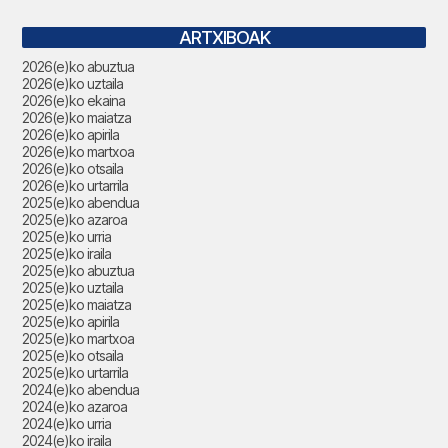
ARTXIBOAK
2026(e)ko abuztua
2026(e)ko uztaila
2026(e)ko ekaina
2026(e)ko maiatza
2026(e)ko apirila
2026(e)ko martxoa
2026(e)ko otsaila
2026(e)ko urtarrila
2025(e)ko abendua
2025(e)ko azaroa
2025(e)ko urria
2025(e)ko iraila
2025(e)ko abuztua
2025(e)ko uztaila
2025(e)ko maiatza
2025(e)ko apirila
2025(e)ko martxoa
2025(e)ko otsaila
2025(e)ko urtarrila
2024(e)ko abendua
2024(e)ko azaroa
2024(e)ko urria
2024(e)ko iraila