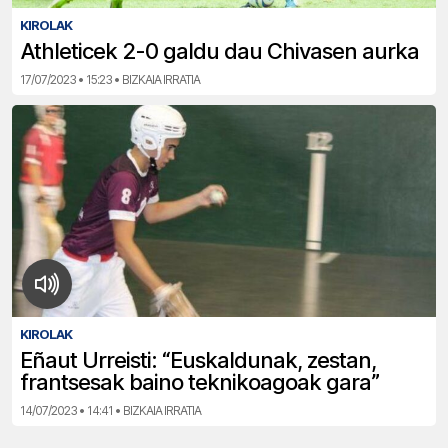
KIROLAK
Athleticek 2-0 galdu dau Chivasen aurka
17/07/2023 • 15:23 • BIZKAIA IRRATIA
KIROLAK
Eñaut Urreisti: “Euskaldunak, zestan,
frantsesak baino teknikoagoak gara”
14/07/2023 • 14:41 • BIZKAIA IRRATIA