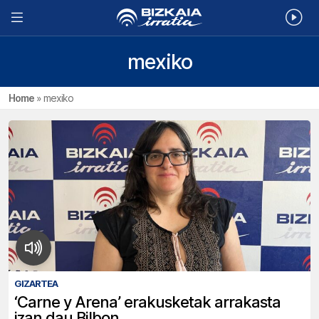
mexiko
Home
»
mexiko
GIZARTEA
‘Carne y Arena’ erakusketak arrakasta
izan dau Bilbon