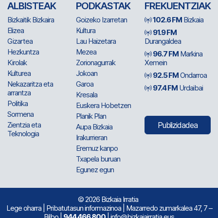
ALBISTEAK
PODKASTAK
FREKUENTZIAK
Bizkaitik Bizkaira
Goizeko Izarretan
102.6 FM
Bizkaia
Elizea
Kultura
91.9 FM
Gizartea
Lau Haizetara
Durangaldea
Hezkuntza
Mezea
96.7 FM
Markina
Kirolak
Zorionagurrak
Xemein
Kulturea
Jokoan
92.5 FM
Ondarroa
Nekazaritza eta
Garoa
97.4 FM
Urdaibai
arrantza
Kresala
Politika
Euskera Hobetzen
Sormena
Planik Plan
Zientzia eta
Publizidadea
Aupa Bizkaia
Teknologia
Irakurrieran
Eremuz kanpo
Txapela buruan
Egunez egun
© 2026 Bizkaia Irratia
Lege oharra
|
Pribatutasun informazinoa
| Mazarredo zumarkalea 47, 7 –
Bilbo |
944 466 800
| info@bizkaiairratia.eus