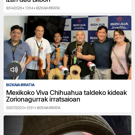
8/04/2026 • 13:54 • BIZKAIA IRRATIA
BIZKAIA IRRATIA
Mexikoko Viva Chihuahua taldeko kideak
Zorionagurrak irratsaioan
20/07/2023 • 12:51 • BIZKAIA IRRATIA