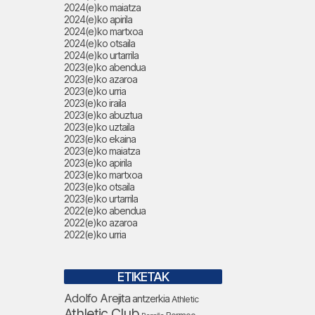
2024(e)ko maiatza
2024(e)ko apirila
2024(e)ko martxoa
2024(e)ko otsaila
2024(e)ko urtarrila
2023(e)ko abendua
2023(e)ko azaroa
2023(e)ko urria
2023(e)ko iraila
2023(e)ko abuztua
2023(e)ko uztaila
2023(e)ko ekaina
2023(e)ko maiatza
2023(e)ko apirila
2023(e)ko martxoa
2023(e)ko otsaila
2023(e)ko urtarrila
2022(e)ko abendua
2022(e)ko azaroa
2022(e)ko urria
ETIKETAK
Adolfo Arejita
antzerkia
Athletic
Athletic Club