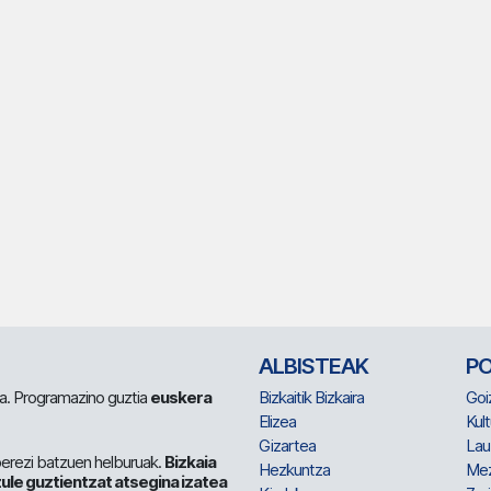
ALBISTEAK
P
 da. Programazino guztia
euskera
Bizkaitik Bizkaira
Goi
Elizea
Kult
Gizartea
Lau
berezi batzuen helburuak.
Bizkaia
Hezkuntza
Me
ule guztientzat atsegina izatea