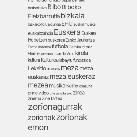
Bermeo
Begoña
Bilbo
Bilboko
bertsolaritza
bizkaia
Eleizbarrutia
EHU
bizkaiko foru aldundia
euskal musika
Euskera
Euskera
euskaltzaindia
Hobetzen
euskerea
Eusko Jaurlaritza
futbola
Herriz
Farmazia tartea
Gernika
kirola
Herri
Juan del Arco
Irakurrieran
Kulturea
kultura
labayru fundazioa
meza
Lekeitio
meza
literaturea
meza euskeraz
euskaraz
mezea
musika
Netflix
osasuna
zinea
prime video
urte askotarako
zinema
Zine tartea
zorionagurrak
zorionak
zorionak
emon