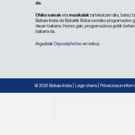
da
.
Ohiko saioak
eta
musikalak
tartekatzen dira, batez b
Bizkaia Irratia da Bizkaitik Bizkai osorako programazino
dauan bakarra. Horrez gain, programazinoa goitik beher
bakarra da.
Argazkiak
Depositphotos
-en eskuz.
© 2026 Bizkaia Irratia
|
Lege oharra
|
Pribatutasun infor