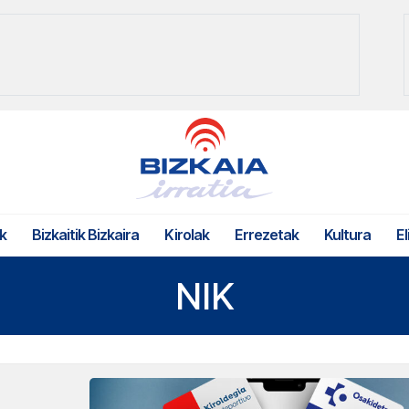
k
Bizkaitik Bizkaira
Kirolak
Errezetak
Kultura
El
NIK