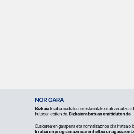
NOR GARA
Bizkaia Irratia
euskaldunei eskeinitako irrati zerbitzua
hutsean egiten da.
Bizkaiera batuan emitiduten da
.
Euskerearen garapena eta normalizazinoa dira irratsaio 
Irratiaren programazinoaren helburu nagusia entz