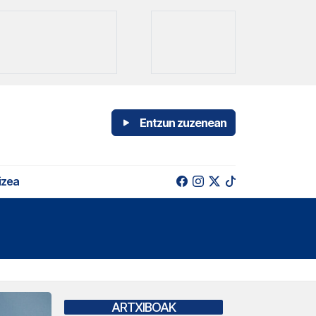
Entzun zuzenean
izea
ARTXIBOAK