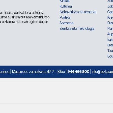
Kirolak
Zor
Kulturea
Jok
Nekazaritza eta arrantza
Gar
e musika euskalduna eskeiniz.
 guztia euskera hutsean emitiduten
Politika
Kre
a bizkaiera hutsean egiten dauan
Sormena
Eus
Zientzia eta Teknologia
Plan
Aup
Irak
Ere
Txa
Egu
mazinoa
| Mazarredo zumarkalea 47, 7 – Bilbo |
944 466 800
| info@bizkaiair