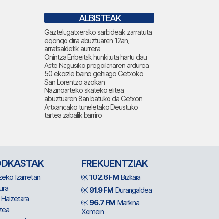
ALBISTEAK
Gaztelugatxerako sarbideak zarratuta
egongo dira abuztuaren 12an,
arratsaldetik aurrera
Onintza Enbeitak hunkituta hartu dau
Aste Nagusiko pregoilariaren ardurea
50 ekoizle baino gehiago Getxoko
San Lorentzo azokan
Nazinoarteko skateko elitea
abuztuaren 8an batuko da Getxon
Artxandako tuneletako Deustuko
tartea zabalik barriro
ODKASTAK
FREKUENTZIAK
zeko Izarretan
102.6 FM
Bizkaia
ura
91.9 FM
Durangaldea
 Haizetara
96.7 FM
Markina
zea
Xemein