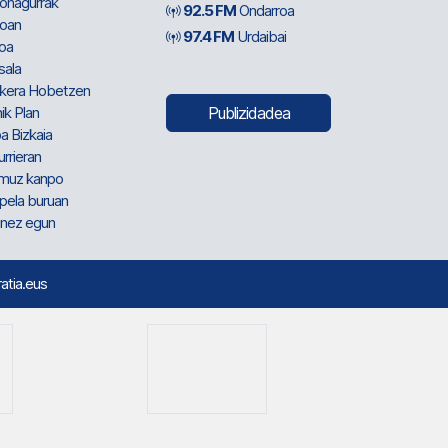
ionagurrak
92.5 FM
Ondarroa
oan
97.4 FM
Urdaibai
oa
sala
kera Hobetzen
ik Plan
Publizidadea
a Bizkaia
urrieran
muz kanpo
pela buruan
nez egun
ratia.eus