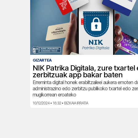
GIZARTEA
NIK Patrika Digitala, zure txartel 
zerbitzuak app bakar baten
Erreminta digital honek erabiltzaileei aukera emoten d
administrazino edo zerbitzu publikoko txartel edo ze
mugikorrean eroateko
10/12/2024 • 16:32 • BIZKAIA IRRATIA