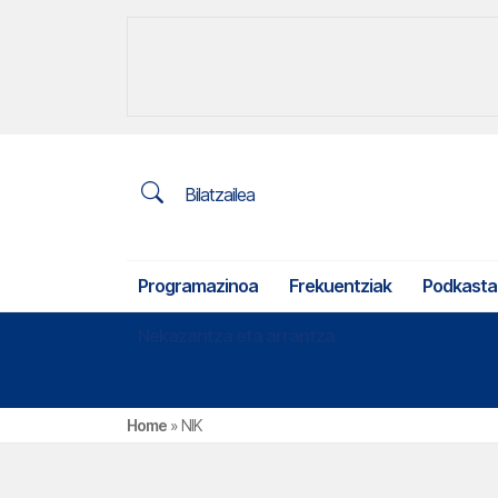
Bilatzailea
Programazinoa
Frekuentziak
Podkasta
Nekazaritza eta arrantza
Home
»
NIK