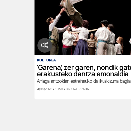
KULTUREA
‘Garena’, zer garen, nondik ga
erakusteko dantza emonaldia
Arriaga antzokian estreinauko da ikuskizuna bagil
4/06/2025 • 13:50 • BIZKAIA IRRATIA