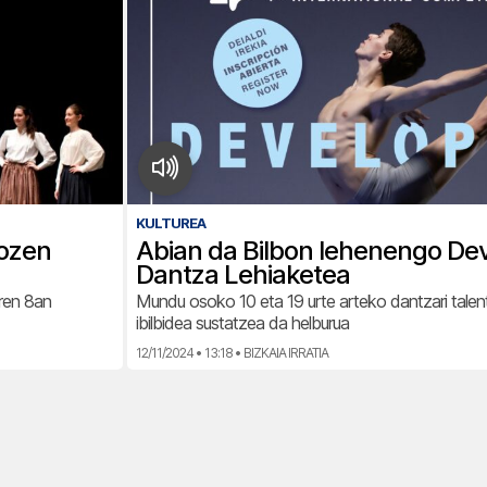
KULTUREA
tozen
Abian da Bilbon lehenengo De
Dantza Lehiaketea
aren 8an
Mundu osoko 10 eta 19 urte arteko dantzari tale
ibilbidea sustatzea da helburua
12/11/2024 • 13:18 • BIZKAIA IRRATIA