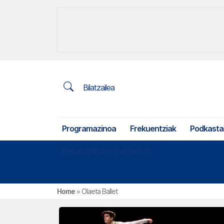
Bilatzailea
Programazinoa
Frekuentziak
Podkasta
Nekazaritza eta arrantza
Home
»
Olaeta Ballet