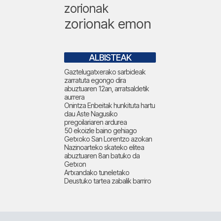
zorionak
zorionak emon
ALBISTEAK
Gaztelugatxerako sarbideak
zarratuta egongo dira
abuztuaren 12an, arratsaldetik
aurrera
Onintza Enbeitak hunkituta hartu
dau Aste Nagusiko
pregoilariaren ardurea
50 ekoizle baino gehiago
Getxoko San Lorentzo azokan
Nazinoarteko skateko elitea
abuztuaren 8an batuko da
Getxon
Artxandako tuneletako
Deustuko tartea zabalik barriro