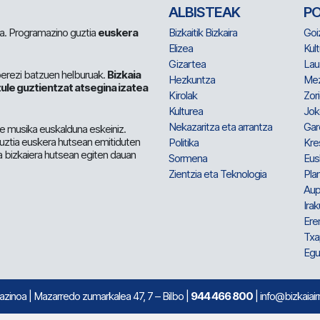
ALBISTEAK
P
 da. Programazino guztia
euskera
Bizkaitik Bizkaira
Goi
Elizea
Kult
Gizartea
Lau
berezi batzuen helburuak.
Bizkaia
Hezkuntza
Me
ule guztientzat atsegina izatea
Kirolak
Zor
Kulturea
Jok
Nekazaritza eta arrantza
Gar
e musika euskalduna eskeiniz.
 guztia euskera hutsean emitiduten
Politika
Kre
a bizkaiera hutsean egiten dauan
Sormena
Eus
Zientzia eta Teknologia
Plan
Aup
Irak
Ere
Txa
Egu
mazinoa
| Mazarredo zumarkalea 47, 7 – Bilbo |
944 466 800
| info@bizkaiair