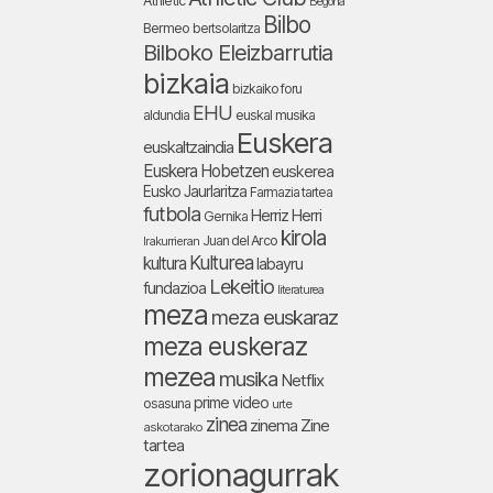
Athletic
Begoña
Bilbo
Bermeo
bertsolaritza
Bilboko Eleizbarrutia
bizkaia
bizkaiko foru
EHU
aldundia
euskal musika
Euskera
euskaltzaindia
Euskera Hobetzen
euskerea
Eusko Jaurlaritza
Farmazia tartea
futbola
Herriz Herri
Gernika
kirola
Juan del Arco
Irakurrieran
Kulturea
kultura
labayru
Lekeitio
fundazioa
literaturea
meza
meza euskaraz
meza euskeraz
mezea
musika
Netflix
prime video
osasuna
urte
zinea
zinema
Zine
askotarako
tartea
zorionagurrak