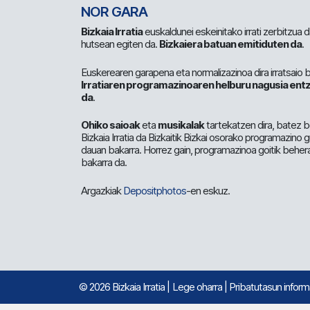
NOR GARA
Bizkaia Irratia
euskaldunei eskeinitako irrati zerbitzua
hutsean egiten da.
Bizkaiera batuan emitiduten da
.
Euskerearen garapena eta normalizazinoa dira irratsaio 
Irratiaren programazinoaren helburu nagusia entz
da
.
Ohiko saioak
eta
musikalak
tartekatzen dira, batez b
Bizkaia Irratia da Bizkaitik Bizkai osorako programazino
dauan bakarra. Horrez gain, programazinoa goitik beher
bakarra da.
Argazkiak
Depositphotos
-en eskuz.
© 2026 Bizkaia Irratia
|
Lege oharra
|
Pribatutasun infor