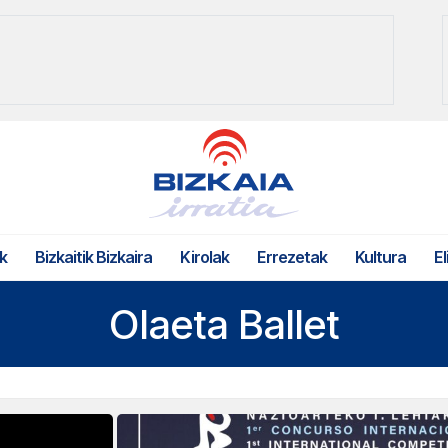
k
Bizkaitik Bizkaira
Kirolak
Errezetak
Kultura
El
Olaeta Ballet