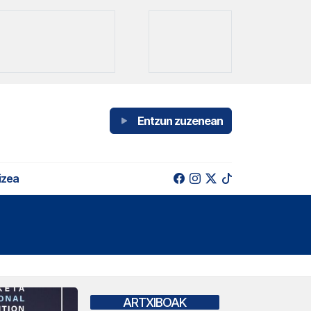
Entzun zuzenean
izea
ARTXIBOAK