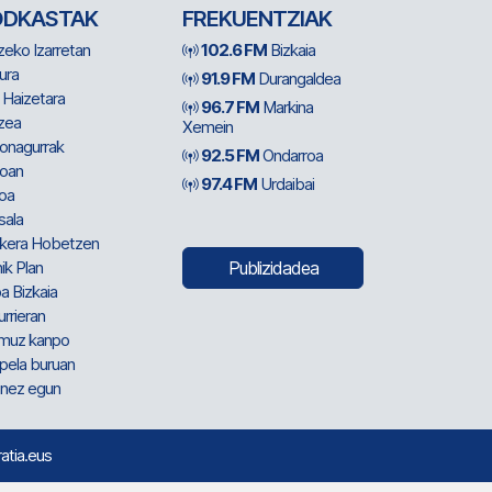
ODKASTAK
FREKUENTZIAK
zeko Izarretan
102.6 FM
Bizkaia
ura
91.9 FM
Durangaldea
 Haizetara
96.7 FM
Markina
zea
Xemein
ionagurrak
92.5 FM
Ondarroa
oan
97.4 FM
Urdaibai
oa
sala
kera Hobetzen
ik Plan
Publizidadea
a Bizkaia
urrieran
muz kanpo
pela buruan
nez egun
ratia.eus