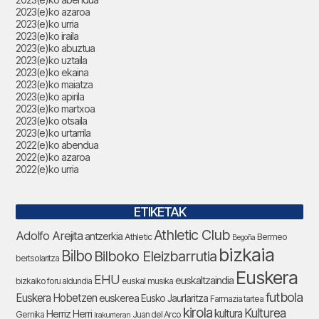
2023(e)ko azaroa
2023(e)ko urria
2023(e)ko iraila
2023(e)ko abuztua
2023(e)ko uztaila
2023(e)ko ekaina
2023(e)ko maiatza
2023(e)ko apirila
2023(e)ko martxoa
2023(e)ko otsaila
2023(e)ko urtarrila
2022(e)ko abendua
2022(e)ko azaroa
2022(e)ko urria
ETIKETAK
Athletic Club
Adolfo Arejita
antzerkia
Athletic
Bermeo
Begoña
bizkaia
Bilbo
Bilboko Eleizbarrutia
bertsolaritza
Euskera
EHU
euskaltzaindia
bizkaiko foru aldundia
euskal musika
futbola
Euskera Hobetzen
euskerea
Eusko Jaurlaritza
Farmazia tartea
kirola
Kulturea
kultura
Herriz Herri
Gernika
Juan del Arco
Irakurrieran