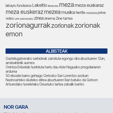
meza
Lekeitio
meza euskaraz
labayru fundazioa
literaturea
meza euskeraz
mezea
musika
Netflix
prime
osasuna
zinea
zinema
Zine tartea
video
urte askotarako
zorionagurrak
zorionak
zorionak
emon
ALBISTEAK
Gaztelugatxerako sarbideak zarratuta egongo dira abuztuaren 12an,
arratsaldetik aurrera
Onintza Enbeitak hunkituta hartu dau Aste Nagusiko pregoilariaren
ardurea
50 ekoizle baino gehiago Getxoko San Lorentzo azokan
Nazinoarteko skateko elitea abuztuaren 8an batuko da Getxon
Artxandako tuneletako Deustuko tartea zabalik barriro
NOR GARA