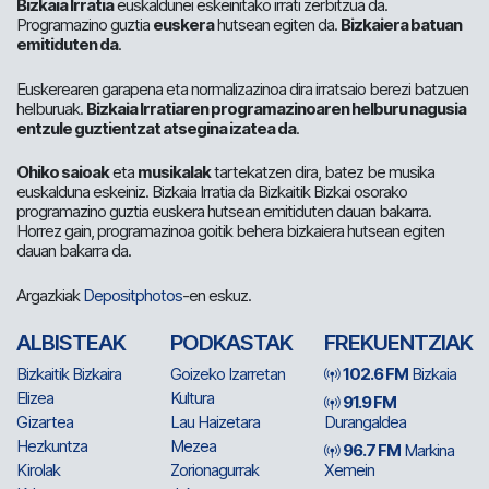
Bizkaia Irratia
euskaldunei eskeinitako irrati zerbitzua da.
Programazino guztia
euskera
hutsean egiten da.
Bizkaiera batuan
emitiduten da
.
Euskerearen garapena eta normalizazinoa dira irratsaio berezi batzuen
helburuak.
Bizkaia Irratiaren programazinoaren helburu nagusia
entzule guztientzat atsegina izatea da
.
Ohiko saioak
eta
musikalak
tartekatzen dira, batez be musika
euskalduna eskeiniz. Bizkaia Irratia da Bizkaitik Bizkai osorako
programazino guztia euskera hutsean emitiduten dauan bakarra.
Horrez gain, programazinoa goitik behera bizkaiera hutsean egiten
dauan bakarra da.
Argazkiak
Depositphotos
-en eskuz.
ALBISTEAK
PODKASTAK
FREKUENTZIAK
Bizkaitik Bizkaira
Goizeko Izarretan
102.6 FM
Bizkaia
Elizea
Kultura
91.9 FM
Gizartea
Lau Haizetara
Durangaldea
Hezkuntza
Mezea
96.7 FM
Markina
Kirolak
Zorionagurrak
Xemein