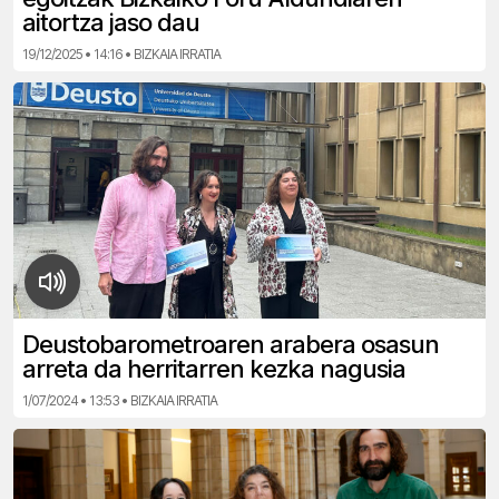
aitortza jaso dau
19/12/2025 • 14:16 • BIZKAIA IRRATIA
Deustobarometroaren arabera osasun
arreta da herritarren kezka nagusia
1/07/2024 • 13:53 • BIZKAIA IRRATIA