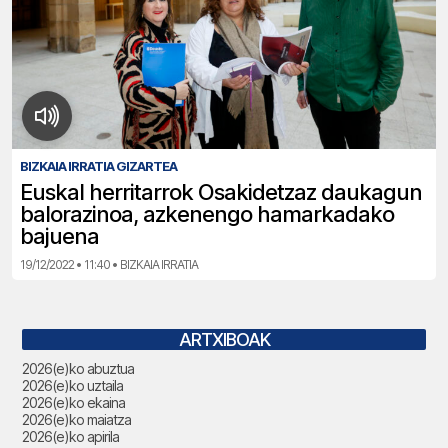
BIZKAIA IRRATIA GIZARTEA
Euskal herritarrok Osakidetzaz daukagun
balorazinoa, azkenengo hamarkadako
bajuena
19/12/2022 • 11:40 • BIZKAIA IRRATIA
ARTXIBOAK
2026(e)ko abuztua
2026(e)ko uztaila
2026(e)ko ekaina
2026(e)ko maiatza
2026(e)ko apirila