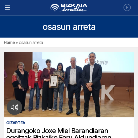
osasun arreta
Home
»
osasun arreta
GIZARTEA
Durangoko Joxe Miel Barandiaran
egoitzak Bizkaiko Foru Aldundiaren