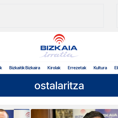
k
Bizkaitik Bizkaira
Kirolak
Errezetak
Kultura
El
ostalaritza