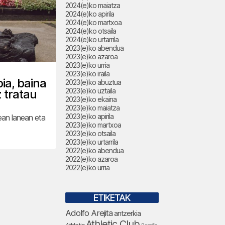
2024(e)ko maiatza
2024(e)ko apirila
2024(e)ko martxoa
2024(e)ko otsaila
2024(e)ko urtarrila
2023(e)ko abendua
2023(e)ko azaroa
2023(e)ko urria
2023(e)ko iraila
ia, baina
2023(e)ko abuztua
2023(e)ko uztaila
 tratau
2023(e)ko ekaina
2023(e)ko maiatza
2023(e)ko apirila
ean lanean eta
2023(e)ko martxoa
2023(e)ko otsaila
2023(e)ko urtarrila
2022(e)ko abendua
2022(e)ko azaroa
2022(e)ko urria
ETIKETAK
Adolfo Arejita
antzerkia
Athletic Club