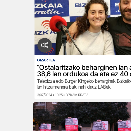
GIZARTEA
“Ostalaritzako beharginen lan 
38,6 lan ordukoa da eta ez 40
Telepizza edo Burger Kingeko beharginak Bizkaik
lan hitzarmenera batu nahi dauz LABek
3/07/2024 • 10:25 • BIZKAIA IRRATIA