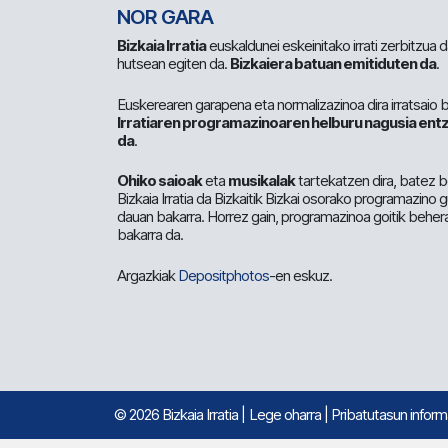
NOR GARA
Bizkaia Irratia
euskaldunei eskeinitako irrati zerbitzua
hutsean egiten da.
Bizkaiera batuan emitiduten da
.
Euskerearen garapena eta normalizazinoa dira irratsaio 
Irratiaren programazinoaren helburu nagusia entz
da
.
Ohiko saioak
eta
musikalak
tartekatzen dira, batez b
Bizkaia Irratia da Bizkaitik Bizkai osorako programazino
dauan bakarra. Horrez gain, programazinoa goitik beher
bakarra da.
Argazkiak
Depositphotos
-en eskuz.
© 2026 Bizkaia Irratia
|
Lege oharra
|
Pribatutasun infor