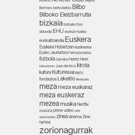
Athletic
Begoña
Bilbo
Bermeo
bertsolaritza
Bilboko Eleizbarrutia
bizkaia
bizkaiko foru
EHU
aldundia
euskal musika
Euskera
euskaltzaindia
Euskera Hobetzen
euskerea
Eusko Jaurlaritza
Farmazia tartea
futbola
Herriz Herri
Gernika
kirola
Juan del Arco
Irakurrieran
Kulturea
kultura
labayru
Lekeitio
fundazioa
literaturea
meza
meza euskaraz
meza euskeraz
mezea
musika
Netflix
prime video
osasuna
urte
zinea
zinema
Zine
askotarako
tartea
zorionagurrak