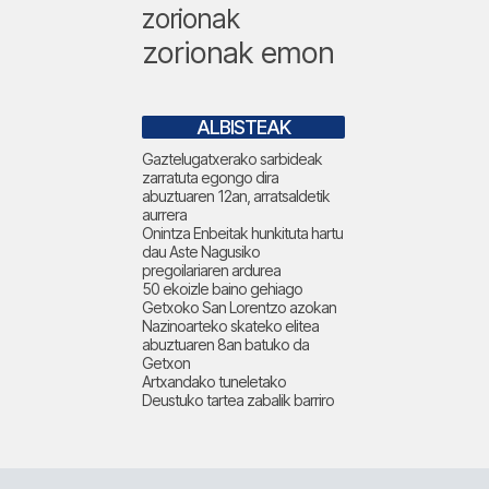
zorionak
zorionak emon
ALBISTEAK
Gaztelugatxerako sarbideak
zarratuta egongo dira
abuztuaren 12an, arratsaldetik
aurrera
Onintza Enbeitak hunkituta hartu
dau Aste Nagusiko
pregoilariaren ardurea
50 ekoizle baino gehiago
Getxoko San Lorentzo azokan
Nazinoarteko skateko elitea
abuztuaren 8an batuko da
Getxon
Artxandako tuneletako
Deustuko tartea zabalik barriro