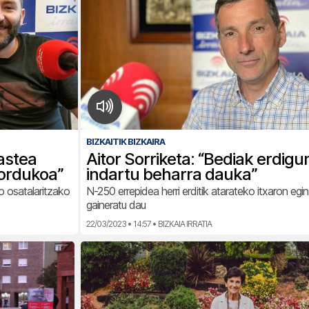
BIZKAITIK BIZKAIRA
astea
Aitor Sorriketa: “Bediak erdig
 ordukoa”
indartu beharra dauka”
o osatalaritzako
N-250 errepidea herri erditik atarateko itxaron egi
gaineratu dau
22/03/2023 • 14:57 • BIZKAIA IRRATIA