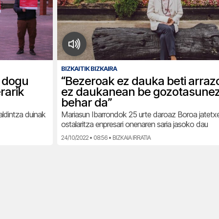
BIZKAITIK BIZKAIRA
z dogu
“Bezeroak ez dauka beti arrazo
rarik
ez daukanean be gozotasunez
behar da”
ldintza duinak
Mariasun Ibarrondok 25 urte daroaz Boroa jatetx
ostalaritza enpresari onenaren saria jasoko dau
24/10/2022 • 08:56 • BIZKAIA IRRATIA