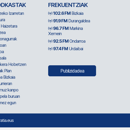
ODKASTAK
FREKUENTZIAK
zeko Izarretan
102.6 FM
Bizkaia
ura
91.9 FM
Durangaldea
 Haizetara
96.7 FM
Markina
zea
Xemein
ionagurrak
92.5 FM
Ondarroa
oan
97.4 FM
Urdaibai
oa
sala
kera Hobetzen
ik Plan
Publizidadea
a Bizkaia
urrieran
muz kanpo
pela buruan
nez egun
ratia.eus