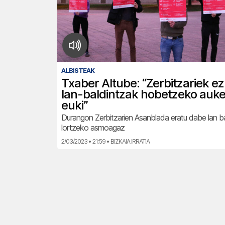
ALBISTEAK
Txaber Altube: “Zerbitzariek e
lan-baldintzak hobetzeko auke
euki”
Durangon Zerbitzarien Asanblada eratu dabe lan ba
lortzeko asmoagaz
2/03/2023 • 21:59 • BIZKAIA IRRATIA