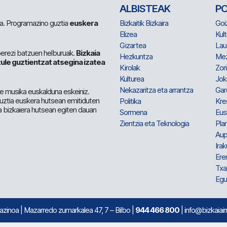
ALBISTEAK
P
 da. Programazino guztia
euskera
Bizkaitik Bizkaira
Goi
Elizea
Kult
Gizartea
Lau
berezi batzuen helburuak.
Bizkaia
Hezkuntza
Me
ule guztientzat atsegina izatea
Kirolak
Zor
Kulturea
Jok
Nekazaritza eta arrantza
Gar
e musika euskalduna eskeiniz.
 guztia euskera hutsean emitiduten
Politika
Kre
a bizkaiera hutsean egiten dauan
Sormena
Eus
Zientzia eta Teknologia
Plan
Aup
Irak
Ere
Txa
Egu
mazinoa
| Mazarredo zumarkalea 47, 7 – Bilbo |
944 466 800
| info@bizkaiair