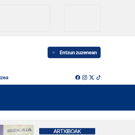
Entzun zuzenean
izea
ARTXIBOAK