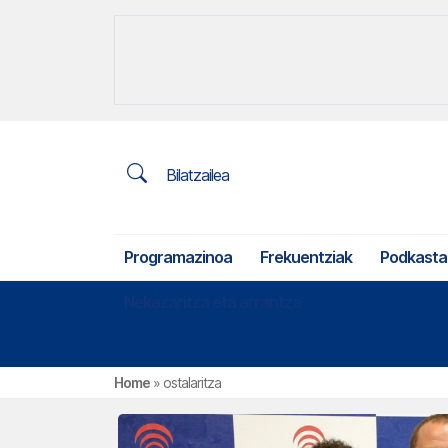
Bilatzailea
Programazinoa
Frekuentziak
Podkasta
Nekazaritza eta arrantza
Home
»
ostalaritza