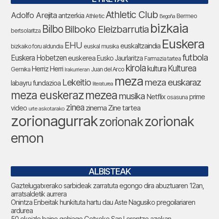
Athletic Club
Adolfo Arejita
antzerkia
Athletic
Bermeo
Begoña
bizkaia
Bilbo
Bilboko Eleizbarrutia
bertsolaritza
Euskera
EHU
euskaltzaindia
bizkaiko foru aldundia
euskal musika
futbola
Euskera Hobetzen
euskerea
Eusko Jaurlaritza
Farmazia tartea
kirola
Kulturea
kultura
Herriz Herri
Gernika
Juan del Arco
Irakurrieran
meza
Lekeitio
meza euskaraz
labayru fundazioa
literaturea
meza euskeraz
mezea
musika
Netflix
prime
osasuna
zinea
zinema
Zine tartea
video
urte askotarako
zorionagurrak
zorionak
zorionak
emon
ALBISTEAK
Gaztelugatxerako sarbideak zarratuta egongo dira abuztuaren 12an,
arratsaldetik aurrera
Onintza Enbeitak hunkituta hartu dau Aste Nagusiko pregoilariaren
ardurea
50 ekoizle baino gehiago Getxoko San Lorentzo azokan