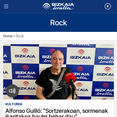
Rock
Home
»
Rock
KULTUREA
Alfonso Guilló: “Sortzerakoan, sormenak
ikasitakoa hautsi behar dau”