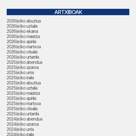
ARTXIBOAK
2026(e)ko abuztua
2026(e)ko uztaila
2026(e)ko ekaina
2026(e)ko maiatza
2026(e)ko apirila
2026(e)ko martxoa
2026(e)ko otsaila
2026(e)ko urtarrila
2025(e)ko abendua
2025(e)ko azaroa
2025(e)ko urria
2025(e)ko iraila
2025(e)ko abuztua
2025(e)ko uztaila
2025(e)ko maiatza
2025(e)ko apirila
2025(e)ko martxoa
2025(e)ko otsaila
2025(e)ko urtarrila
2024(e)ko abendua
2024(e)ko azaroa
2024(e)ko urria
2024(e)ko iraila