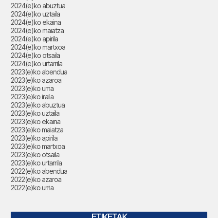
2024(e)ko abuztua
2024(e)ko uztaila
2024(e)ko ekaina
2024(e)ko maiatza
2024(e)ko apirila
2024(e)ko martxoa
2024(e)ko otsaila
2024(e)ko urtarrila
2023(e)ko abendua
2023(e)ko azaroa
2023(e)ko urria
2023(e)ko iraila
2023(e)ko abuztua
2023(e)ko uztaila
2023(e)ko ekaina
2023(e)ko maiatza
2023(e)ko apirila
2023(e)ko martxoa
2023(e)ko otsaila
2023(e)ko urtarrila
2022(e)ko abendua
2022(e)ko azaroa
2022(e)ko urria
ETIKETAK