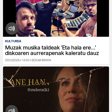
KULTUREA
Muzak musika taldeak ‘Eta hala ere…’
diskoaren aurrerapenak kaleratu dauz
25/03/2026 • 14:00 • BIZKAIA IRRATIA