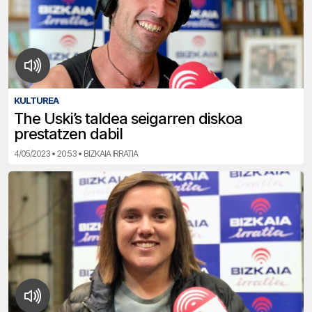
KULTUREA
The Uski’s taldea seigarren diskoa
prestatzen dabil
4/05/2023 • 20:53 • BIZKAIA IRRATIA