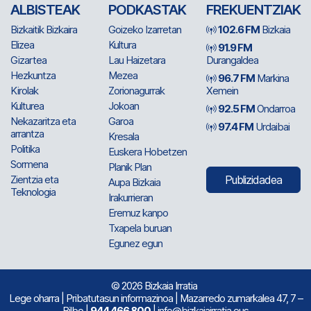
ALBISTEAK
PODKASTAK
FREKUENTZIAK
Bizkaitik Bizkaira
Goizeko Izarretan
102.6 FM
Bizkaia
Elizea
Kultura
91.9 FM
Gizartea
Lau Haizetara
Durangaldea
Hezkuntza
Mezea
96.7 FM
Markina
Kirolak
Zorionagurrak
Xemein
Kulturea
Jokoan
92.5 FM
Ondarroa
Nekazaritza eta
Garoa
97.4 FM
Urdaibai
arrantza
Kresala
Politika
Euskera Hobetzen
Sormena
Planik Plan
Zientzia eta
Publizidadea
Aupa Bizkaia
Teknologia
Irakurrieran
Eremuz kanpo
Txapela buruan
Egunez egun
© 2026 Bizkaia Irratia
Lege oharra
|
Pribatutasun informazinoa
| Mazarredo zumarkalea 47, 7 –
Bilbo |
944 466 800
| info@bizkaiairratia.eus