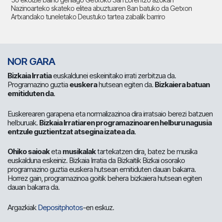
Nazinoarteko skateko elitea abuztuaren 8an batuko da Getxon
Artxandako tuneletako Deustuko tartea zabalik barriro
NOR GARA
Bizkaia Irratia
euskaldunei eskeinitako irrati zerbitzua da.
Programazino guztia
euskera
hutsean egiten da.
Bizkaiera batuan
emitiduten da
.
Euskerearen garapena eta normalizazinoa dira irratsaio berezi batzuen
helburuak.
Bizkaia Irratiaren programazinoaren helburu nagusia
entzule guztientzat atsegina izatea da
.
Ohiko saioak
eta
musikalak
tartekatzen dira, batez be musika
euskalduna eskeiniz. Bizkaia Irratia da Bizkaitik Bizkai osorako
programazino guztia euskera hutsean emitiduten dauan bakarra.
Horrez gain, programazinoa goitik behera bizkaiera hutsean egiten
dauan bakarra da.
Argazkiak
Depositphotos
-en eskuz.