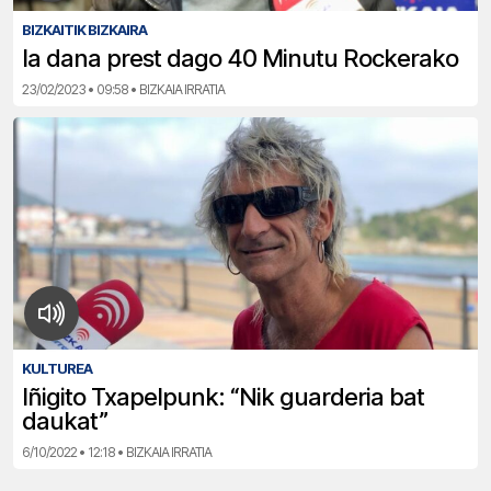
BIZKAITIK BIZKAIRA
Ia dana prest dago 40 Minutu Rockerako
23/02/2023 • 09:58 • BIZKAIA IRRATIA
KULTUREA
Iñigito Txapelpunk: “Nik guarderia bat
daukat”
6/10/2022 • 12:18 • BIZKAIA IRRATIA