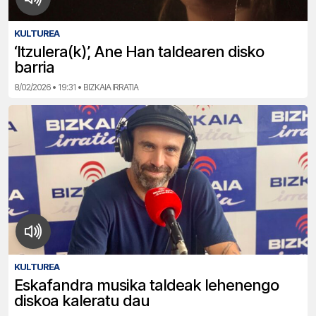
KULTUREA
‘Itzulera(k)’, Ane Han taldearen disko
barria
8/02/2026 • 19:31 • BIZKAIA IRRATIA
KULTUREA
Eskafandra musika taldeak lehenengo
diskoa kaleratu dau