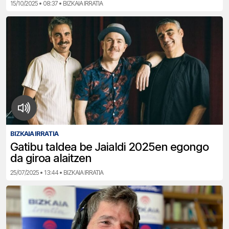
15/10/2025 • 08:37 • BIZKAIA IRRATIA
BIZKAIA IRRATIA
Gatibu taldea be Jaialdi 2025en egongo
da giroa alaitzen
25/07/2025 • 13:44 • BIZKAIA IRRATIA