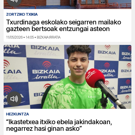
ZORTZIKO TXIKIA
Txurdinaga eskolako seigarren mailako
gazteen bertsoak entzungai asteon
11/05/2026 • 14:05 • BIZKAIA IRRATIA
HEZKUNTZA
“Ikastetxea itxiko ebela jakindakoan,
negarrez hasi ginan asko”