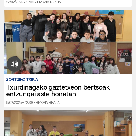
27/02/2025 • 11:03 • BIZKAIA IRRATIA
ZORTZIKO TXIKIA
Txurdinagako gaztetxeon bertsoak
entzungai aste honetan
9/02/2025 • 12:39 • BIZKAIA IRRATIA