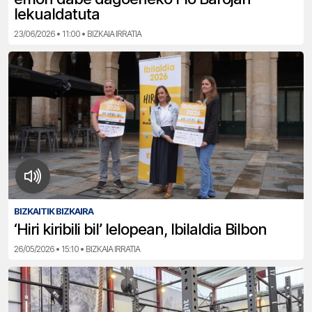
lekualdatuta
23/06/2026 • 11:00 • BIZKAIA IRRATIA
BIZKAITIK BIZKAIRA
‘Hiri kiribili bil’ lelopean, Ibilaldia Bilbon
26/05/2026 • 15:10 • BIZKAIA IRRATIA