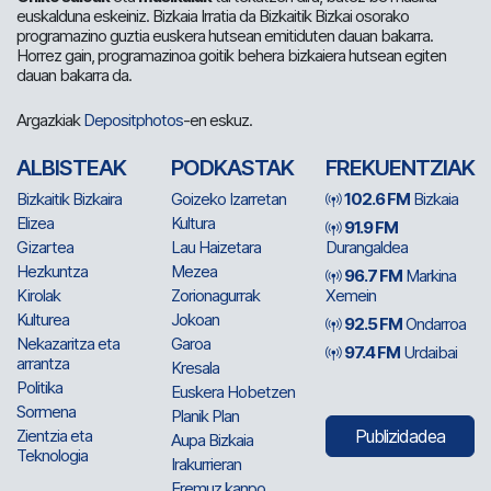
euskalduna eskeiniz. Bizkaia Irratia da Bizkaitik Bizkai osorako
programazino guztia euskera hutsean emitiduten dauan bakarra.
Horrez gain, programazinoa goitik behera bizkaiera hutsean egiten
dauan bakarra da.
Argazkiak
Depositphotos
-en eskuz.
ALBISTEAK
PODKASTAK
FREKUENTZIAK
Bizkaitik Bizkaira
Goizeko Izarretan
102.6 FM
Bizkaia
Elizea
Kultura
91.9 FM
Gizartea
Lau Haizetara
Durangaldea
Hezkuntza
Mezea
96.7 FM
Markina
Kirolak
Zorionagurrak
Xemein
Kulturea
Jokoan
92.5 FM
Ondarroa
Nekazaritza eta
Garoa
97.4 FM
Urdaibai
arrantza
Kresala
Politika
Euskera Hobetzen
Sormena
Planik Plan
Zientzia eta
Publizidadea
Aupa Bizkaia
Teknologia
Irakurrieran
Eremuz kanpo