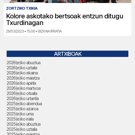
ZORTZIKO TXIKIA
Kolore askotako bertsoak entzun ditugu
Txurdinagan
28/03/2023 • 15:06 • BIZKAIA IRRATIA
ARTXIBOAK
2026(e)ko abuztua
2026(e)ko uztaila
2026(e)ko ekaina
2026(e)ko maiatza
2026(e)ko apirila
2026(e)ko martxoa
2026(e)ko otsaila
2026(e)ko urtarrila
2025(e)ko abendua
2025(e)ko azaroa
2025(e)ko urria
2025(e)ko iraila
2025(e)ko abuztua
2025(e)ko uztaila
2025(e)ko maiatza