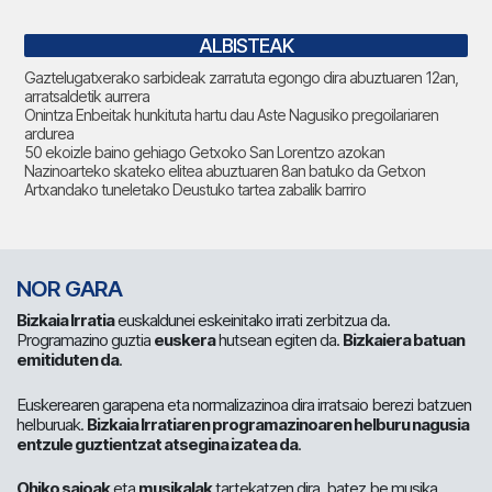
ALBISTEAK
Gaztelugatxerako sarbideak zarratuta egongo dira abuztuaren 12an,
arratsaldetik aurrera
Onintza Enbeitak hunkituta hartu dau Aste Nagusiko pregoilariaren
ardurea
50 ekoizle baino gehiago Getxoko San Lorentzo azokan
Nazinoarteko skateko elitea abuztuaren 8an batuko da Getxon
Artxandako tuneletako Deustuko tartea zabalik barriro
NOR GARA
Bizkaia Irratia
euskaldunei eskeinitako irrati zerbitzua da.
Programazino guztia
euskera
hutsean egiten da.
Bizkaiera batuan
emitiduten da
.
Euskerearen garapena eta normalizazinoa dira irratsaio berezi batzuen
helburuak.
Bizkaia Irratiaren programazinoaren helburu nagusia
entzule guztientzat atsegina izatea da
.
Ohiko saioak
eta
musikalak
tartekatzen dira, batez be musika