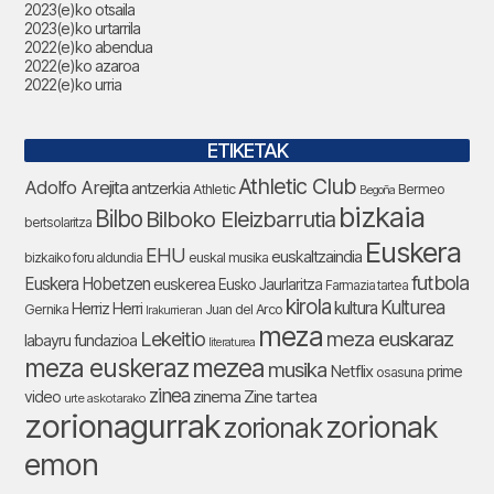
2023(e)ko otsaila
2023(e)ko urtarrila
2022(e)ko abendua
2022(e)ko azaroa
2022(e)ko urria
ETIKETAK
Athletic Club
Adolfo Arejita
antzerkia
Athletic
Bermeo
Begoña
bizkaia
Bilbo
Bilboko Eleizbarrutia
bertsolaritza
Euskera
EHU
euskaltzaindia
bizkaiko foru aldundia
euskal musika
futbola
Euskera Hobetzen
euskerea
Eusko Jaurlaritza
Farmazia tartea
kirola
Kulturea
kultura
Herriz Herri
Gernika
Juan del Arco
Irakurrieran
meza
Lekeitio
meza euskaraz
labayru fundazioa
literaturea
meza euskeraz
mezea
musika
Netflix
prime
osasuna
zinea
zinema
Zine tartea
video
urte askotarako
zorionagurrak
zorionak
zorionak
emon