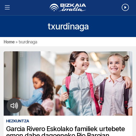
txurdinaga
Home
»
txurdinaga
HEZKUNTZA
Garcia Rivero Eskolako familiek urtebete
emon dabe dagoeneko Pio Barojan