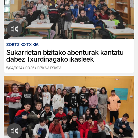
ZORTZIKO TXIKIA
Sukarrietan bizitako abenturak kantatu
dabez Txurdinagako ikasleek
5/04/2024 • 08:35 • BIZKAIA IRRATIA