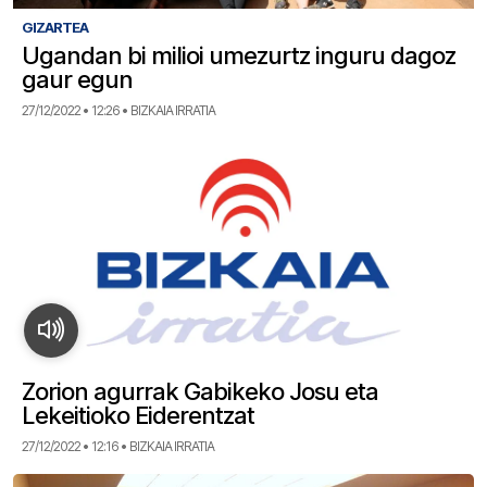
GIZARTEA
Ugandan bi milioi umezurtz inguru dagoz
gaur egun
27/12/2022 • 12:26 • BIZKAIA IRRATIA
Zorion agurrak Gabikeko Josu eta
Lekeitioko Eiderentzat
27/12/2022 • 12:16 • BIZKAIA IRRATIA