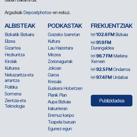
Argazkiak
Depositphotos
-en eskuz.
ALBISTEAK
PODKASTAK
FREKUENTZIAK
Bizkaitik Bizkaira
Goizeko Izarretan
102.6 FM
Bizkaia
Elizea
Kultura
91.9 FM
Gizartea
Lau Haizetara
Durangaldea
Hezkuntza
Mezea
96.7 FM
Markina
Kirolak
Zorionagurrak
Xemein
Kulturea
Jokoan
92.5 FM
Ondarroa
Nekazaritza eta
Garoa
97.4 FM
Urdaibai
arrantza
Kresala
Politika
Euskera Hobetzen
Sormena
Planik Plan
Zientzia eta
Publizidadea
Aupa Bizkaia
Teknologia
Irakurrieran
Eremuz kanpo
Txapela buruan
Egunez egun