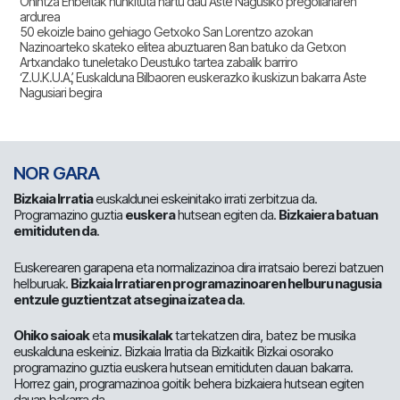
Onintza Enbeitak hunkituta hartu dau Aste Nagusiko pregoilariaren
ardurea
50 ekoizle baino gehiago Getxoko San Lorentzo azokan
Nazinoarteko skateko elitea abuztuaren 8an batuko da Getxon
Artxandako tuneletako Deustuko tartea zabalik barriro
‘Z.U.K.U.A.’, Euskalduna Bilbaoren euskerazko ikuskizun bakarra Aste
Nagusiari begira
NOR GARA
Bizkaia Irratia
euskaldunei eskeinitako irrati zerbitzua da.
Programazino guztia
euskera
hutsean egiten da.
Bizkaiera batuan
emitiduten da
.
Euskerearen garapena eta normalizazinoa dira irratsaio berezi batzuen
helburuak.
Bizkaia Irratiaren programazinoaren helburu nagusia
entzule guztientzat atsegina izatea da
.
Ohiko saioak
eta
musikalak
tartekatzen dira, batez be musika
euskalduna eskeiniz. Bizkaia Irratia da Bizkaitik Bizkai osorako
programazino guztia euskera hutsean emitiduten dauan bakarra.
Horrez gain, programazinoa goitik behera bizkaiera hutsean egiten
dauan bakarra da.