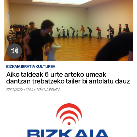
BIZKAIA IRRATIA KULTUREA
Aiko taldeak 6 urte arteko umeak
dantzan trebatzeko tailer bi antolatu dauz
27/12/2022 • 12:14 • BIZKAIA IRRATIA