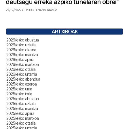
deutsegu erreka azpiko tunelaren obrei”
27/12/2022 • 11:30 • BIZKAIA IRRATIA
ARTXIBOAK
2026(e)ko abuztua
2026(e)ko uztaila
2026(e)ko ekaina
2026(e)ko maiatza
2026(e)ko apirila
2026(e)ko martxoa
2026(e)ko otsaila
2026(e)ko urtarrila
2025(e)ko abendua
2025(e)ko azaroa
2025(e)ko urria
2025(e)ko iraila
2025(e)ko abuztua
2025(e)ko uztaila
2025(e)ko maiatza
2025(e)ko apirila
2025(e)ko martxoa
2025(e)ko otsaila
2025(e)ko urtarrila