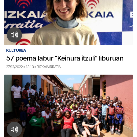
KULTUREA
57 poema labur “Keinura itzuli” liburuan
27/12/2022 • 13:13 • BIZKAIA IRRATIA