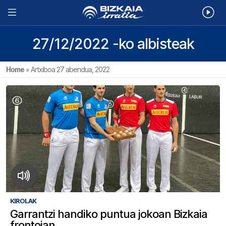
27/12/2022 -ko albisteak
Home
»
Artxiboa 27 abendua, 2022
KIROLAK
Garrantzi handiko puntua jokoan Bizkaia
frontoian