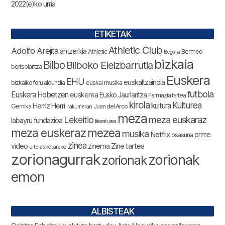
2022(e)ko urria
ETIKETAK
Athletic Club
Adolfo Arejita
antzerkia
Athletic
Bermeo
Begoña
bizkaia
Bilbo
Bilboko Eleizbarrutia
bertsolaritza
Euskera
EHU
euskaltzaindia
bizkaiko foru aldundia
euskal musika
futbola
Euskera Hobetzen
euskerea
Eusko Jaurlaritza
Farmazia tartea
kirola
Kulturea
kultura
Herriz Herri
Gernika
Juan del Arco
Irakurrieran
meza
Lekeitio
meza euskaraz
labayru fundazioa
literaturea
meza euskeraz
mezea
musika
Netflix
prime
osasuna
zinea
zinema
Zine tartea
video
urte askotarako
zorionagurrak
zorionak
zorionak
emon
ALBISTEAK