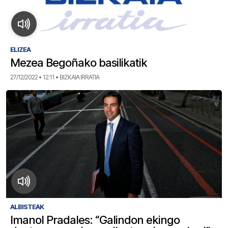
ELIZEA
Mezea Begoñako basilikatik
27/12/2022 • 12:11 • BIZKAIA IRRATIA
ALBISTEAK
Imanol Pradales: “Galindon ekingo