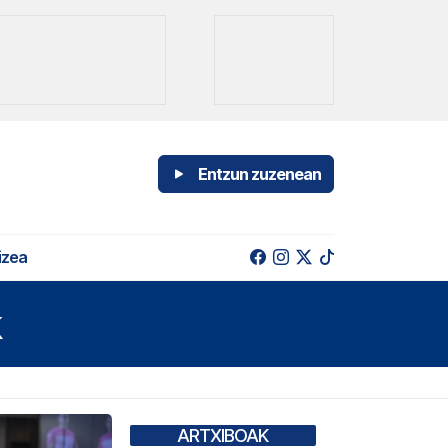
Entzun zuzenean
izea
k
ARTXIBOAK