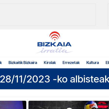
k
Bizkaitik Bizkaira
Kirolak
Errezetak
Kultura
El
28/11/2023 -ko albistea