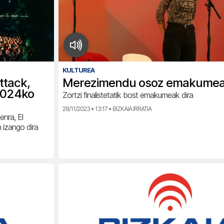
KULTUREA
ttack,
Merezimendu osoz emakumea
2024ko
Zortzi finalistetatik bost emakumeak dira
28/11/2023 • 13:17 • BIZKAIA IRRATIA
enra, El
izango dira