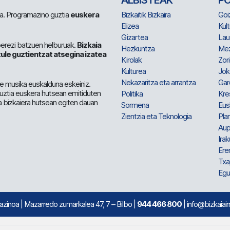
ALBISTEAK
P
 da. Programazino guztia
euskera
Bizkaitik Bizkaira
Goi
Elizea
Kult
Gizartea
Lau
berezi batzuen helburuak.
Bizkaia
Hezkuntza
Me
ule guztientzat atsegina izatea
Kirolak
Zor
Kulturea
Jok
Nekazaritza eta arrantza
Gar
e musika euskalduna eskeiniz.
 guztia euskera hutsean emitiduten
Politika
Kre
a bizkaiera hutsean egiten dauan
Sormena
Eus
Zientzia eta Teknologia
Plan
Aup
Irak
Ere
Txa
Egu
mazinoa
| Mazarredo zumarkalea 47, 7 – Bilbo |
944 466 800
| info@bizkaiair