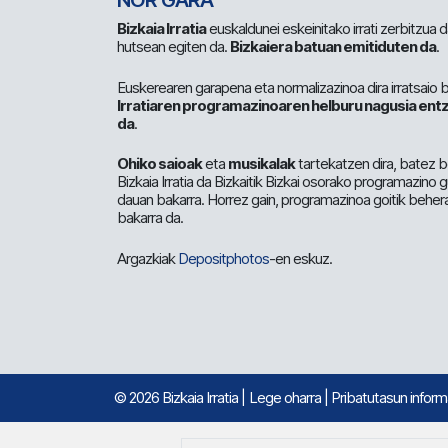
NOR GARA
Bizkaia Irratia
euskaldunei eskeinitako irrati zerbitzua
hutsean egiten da.
Bizkaiera batuan emitiduten da
.
Euskerearen garapena eta normalizazinoa dira irratsaio 
Irratiaren programazinoaren helburu nagusia entz
da
.
Ohiko saioak
eta
musikalak
tartekatzen dira, batez b
Bizkaia Irratia da Bizkaitik Bizkai osorako programazino
dauan bakarra. Horrez gain, programazinoa goitik beher
bakarra da.
Argazkiak
Depositphotos
-en eskuz.
© 2026 Bizkaia Irratia
|
Lege oharra
|
Pribatutasun infor