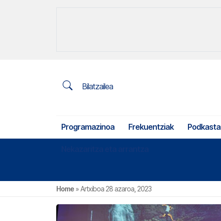
Bilatzailea
Programazinoa
Frekuentziak
Podkasta
Nekazaritza eta arrantza
Home
»
Artxiboa 28 azaroa, 2023