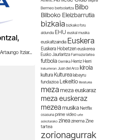
Athletic
Begoña
Bilbo
Bermeo
bertsolaritza
Bilboko Eleizbarrutia
bizkaia
bizkaiko foru
EHU
aldundia
euskal musika
ntzal,
Euskera
euskaltzaindia
Euskera Hobetzen
euskerea
rtaungo Itziar...
Eusko Jaurlaritza
Farmazia tartea
futbola
Herriz Herri
Gernika
kirola
Juan del Arco
Irakurrieran
Kulturea
kultura
labayru
Lekeitio
fundazioa
literaturea
meza
meza euskaraz
meza euskeraz
mezea
musika
Netflix
prime video
osasuna
urte
zinea
zinema
Zine
askotarako
tartea
zorionagurrak