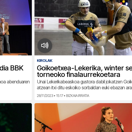
KIROLAK
ldia BBK
Goikoetxea-Lekerika, winter se
torneoko finalaurrekoetara
inoa abenduaren
Unai Lekerikabeaskoa gustora dabil jokatzen Go
atzean itxi ditu eskoiko sorbaldan euki ebazan ar
28/11/2023 • 15:17 • BIZKAIA IRRATIA