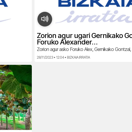
Zorion agur ugari Gernikako Go
Foruko Alexander…
Zorion agur asko Foruko Alex, Gernikako Gontzal, A
28/11/2023 • 12:04 • BIZKAIA IRRATIA