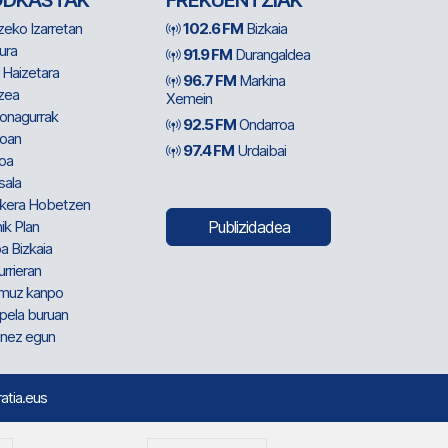
ODKASTAK
FREKUENTZIAK
zeko Izarretan
102.6 FM
Bizkaia
ura
91.9 FM
Durangaldea
 Haizetara
96.7 FM
Markina
zea
Xemein
ionagurrak
92.5 FM
Ondarroa
oan
97.4 FM
Urdaibai
oa
sala
kera Hobetzen
ik Plan
Publizidadea
a Bizkaia
urrieran
muz kanpo
pela buruan
nez egun
ratia.eus