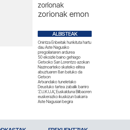
zorionak
zorionak emon
ALBISTEAK
Onintza Enbeitak hunkituta hartu
dau Aste Nagusiko
pregoilariaren ardurea
50 ekoizle baino gehiago
Getxoko San Lorentzo azokan
Nazinoarteko skateko elitea
abuztuaren 8an batuko da
Getxon
Artxandako tuneletako
Deustuko tartea zabalik barriro
‘Z.U.K.U.A.’, Euskalduna Bilbaoren
euskerazko ikuskizun bakarra
Aste Nagusiari begira