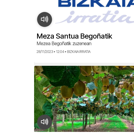
Meza Santua Begoñatik
Mezea Begoñatik zuzenean
28/11/2023 • 12:04 • BIZKAIA IRRATIA