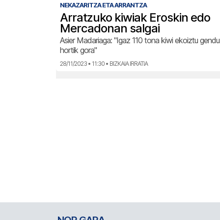
NEKAZARITZA ETA ARRANTZA
Arratzuko kiwiak Eroskin edo
Mercadonan salgai
Asier Madariaga: "Igaz 110 tona kiwi ekoiztu gend
hortik gora"
28/11/2023 • 11:30 • BIZKAIA IRRATIA