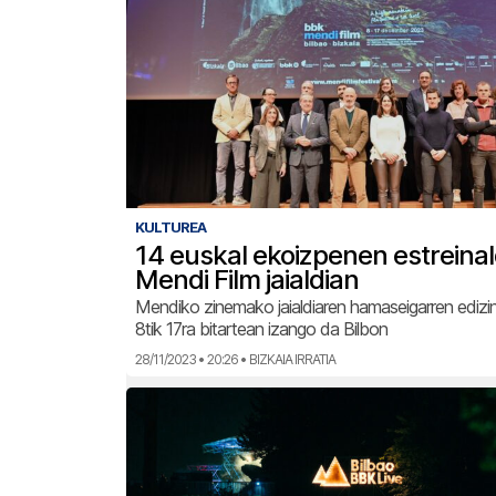
KULTUREA
14 euskal ekoizpenen estreina
Mendi Film jaialdian
Mendiko zinemako jaialdiaren hamaseigarren ediz
8tik 17ra bitartean izango da Bilbon
28/11/2023 • 20:26 • BIZKAIA IRRATIA