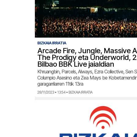
BIZKAIA IRRATIA
Arcade Fire, Jungle, Massive A
The Prodigy eta Underworld, 
Bilbao BBK Live jaialdian
Khruangbin, Parcels, Always, Ezra Collective, Sen S
Columpio Asesino eta Zea Mays be Kobetamendin 
garagarrilarren 11tik 13ra
28/11/2023 • 13:54 • BIZKAIA IRRATIA