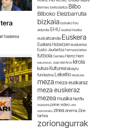
Athletic
Begoña
Bilbo
Bermeo
bertsolaritza
Bilboko Eleizbarrutia
bizkaia
atera
bizkaiko foru
EHU
aldundia
euskal musika
Euskera
i hasierea
euskaltzaindia
Euskera Hobetzen
euskerea
Eusko Jaurlaritza
Farmazia tartea
futbola
Herriz Herri
Gernika
kirola
Juan del Arco
Irakurrieran
Kulturea
kultura
labayru
Lekeitio
fundazioa
literaturea
meza
meza euskaraz
meza euskeraz
mezea
musika
Netflix
prime video
osasuna
urte
zinea
zinema
Zine
askotarako
tartea
zorionagurrak