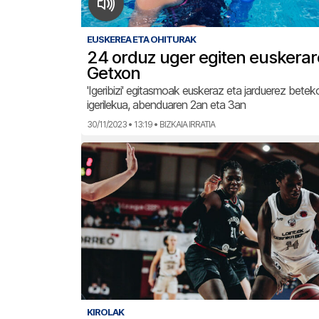
EUSKEREA ETA OHITURAK
24 orduz uger egiten euskerar
Getxon
'Igeribizi' egitasmoak euskeraz eta jarduerez bet
igerilekua, abenduaren 2an eta 3an
30/11/2023 • 13:19 • BIZKAIA IRRATIA
KIROLAK