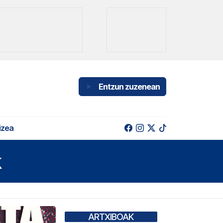
Entzun zuzenean
izea
k
ARTXIBOAK