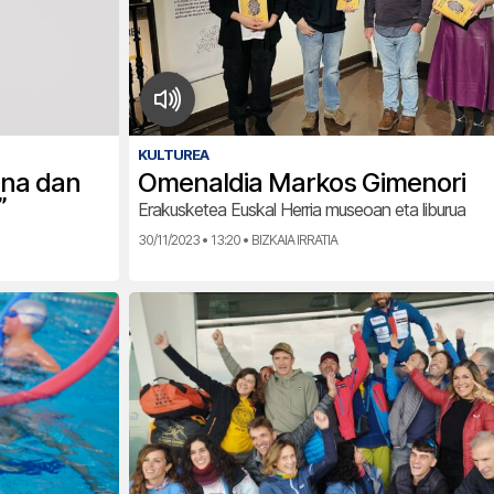
KULTUREA
una dan
Omenaldia Markos Gimenori
”
Erakusketea Euskal Herria museoan eta liburua
30/11/2023 • 13:20 • BIZKAIA IRRATIA