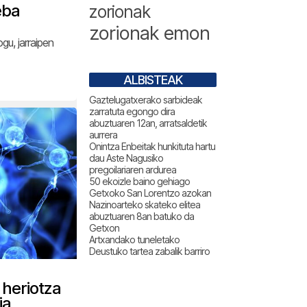
eba
zorionak
zorionak emon
gu, jarraipen
ALBISTEAK
Gaztelugatxerako sarbideak
zarratuta egongo dira
abuztuaren 12an, arratsaldetik
aurrera
Onintza Enbeitak hunkituta hartu
dau Aste Nagusiko
pregoilariaren ardurea
50 ekoizle baino gehiago
Getxoko San Lorentzo azokan
Nazinoarteko skateko elitea
abuztuaren 8an batuko da
Getxon
Artxandako tuneletako
Deustuko tartea zabalik barriro
 heriotza
ia