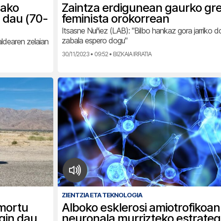
pako
Zaintza erdigunean gaurko gr
 dau (70-
feminista orokorrean
Itsasne Nuñez (LAB): "Bilbo hankaz gora jarriko do
zabala espero dogu"
ldearen zelaian
30/11/2023 • 09:52 • BIZKAIA IRRATIA
ZIENTZIA ETA TEKNOLOGIA
amortu
Alboko esklerosi amiotrofikoan
gin dau
neuronala murrizteko estrateg