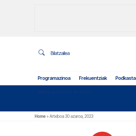
Bilatzailea
Programazinoa
Frekuentziak
Podkasta
Nekazaritza eta arrantza
Home
»
Artxiboa 30 azaroa, 2023