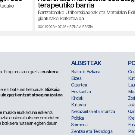
terapeutiko barria
staduko
Bartzelonako Unibertsidadeak eta Materialen Fis
gidatutako ikerketea da
30/11/2023 • 07:46 • BIZKAIA IRRATIA
ALBISTEAK
P
 da. Programazino guztia
euskera
Bizkaitik Bizkaira
Goi
Elizea
Kult
Gizartea
Lau
berezi batzuen helburuak.
Bizkaia
Hezkuntza
Me
ule guztientzat atsegina izatea
Kirolak
Zor
Kulturea
Jok
Nekazaritza eta arrantza
Gar
e musika euskalduna eskeiniz.
 guztia euskera hutsean emitiduten
Politika
Kre
a bizkaiera hutsean egiten dauan
Sormena
Eus
Zientzia eta Teknologia
Plan