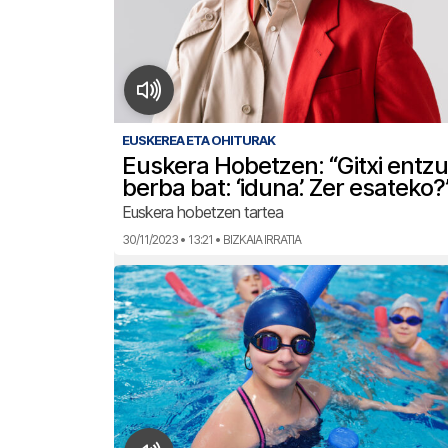
EUSKEREA ETA OHITURAK
Euskera Hobetzen: “Gitxi entz
berba bat: ‘iduna’. Zer esateko?
Euskera hobetzen tartea
30/11/2023 • 13:21 • BIZKAIA IRRATIA