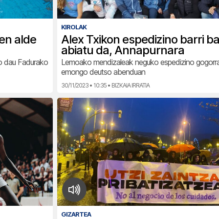
KIROLAK
en alde
Alex Txikon espedizino barri b
abiatu da, Annapurnara
eko dau Fadurako
Lemoako mendizaleak neguko espedizino gogorrar
emongo deutso abenduan
30/11/2023 • 10:35 • BIZKAIA IRRATIA
GIZARTEA