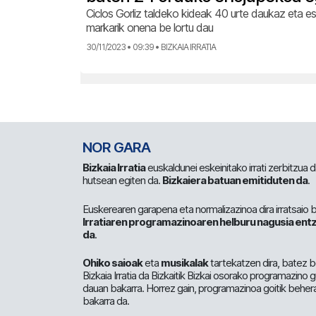
Ciclos Gorliz taldeko kideak 40 urte daukaz eta e
markarik onena be lortu dau
30/11/2023 • 09:39 • BIZKAIA IRRATIA
NOR GARA
Bizkaia Irratia
euskaldunei eskeinitako irrati zerbitzua
hutsean egiten da.
Bizkaiera batuan emitiduten da
.
Euskerearen garapena eta normalizazinoa dira irratsaio 
Irratiaren programazinoaren helburu nagusia entz
da
.
Ohiko saioak
eta
musikalak
tartekatzen dira, batez b
Bizkaia Irratia da Bizkaitik Bizkai osorako programazino
dauan bakarra. Horrez gain, programazinoa goitik beher
bakarra da.