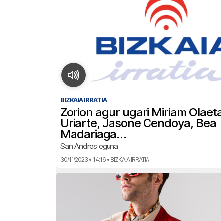
BIZKAIA IRRATIA
Zorion agur ugari Miriam Olaet
Uriarte, Jasone Cendoya, Bea
Madariaga…
San Andres eguna
30/11/2023 • 14:16 • BIZKAIA IRRATIA