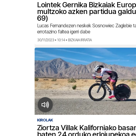
Lointek Gernika Bizkaiak Euro
multzoko azken partidua galdu
69)
Lucas Fernandezen neskek Sosnowiec Zaglebie ta
errotazino faltea igerri dabe
30/11/2023 • 10:14 • BIZKAIA IRRATIA
KIROLAK
Ziortza Villak Kaliforniako bas
baten 24 orduko erlojupekoa e