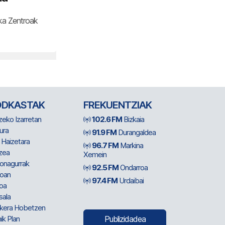
ika Zentroak
ODKASTAK
FREKUENTZIAK
zeko Izarretan
102.6 FM
Bizkaia
ura
91.9 FM
Durangaldea
 Haizetara
96.7 FM
Markina
zea
Xemein
ionagurrak
92.5 FM
Ondarroa
oan
97.4 FM
Urdaibai
oa
sala
kera Hobetzen
ik Plan
Publizidadea