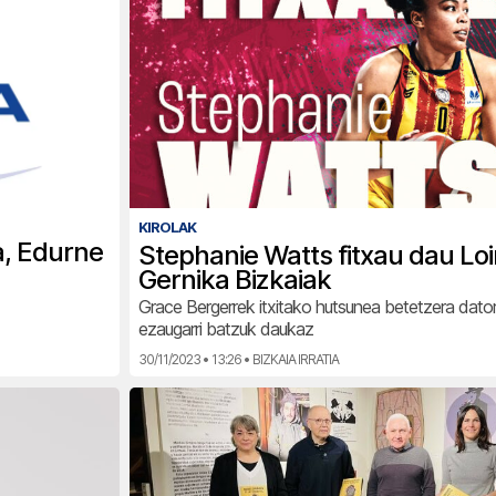
KIROLAK
a, Edurne
Stephanie Watts fitxau dau Lo
Gernika Bizkaiak
Grace Bergerrek itxitako hutsunea betetzera dato
ezaugarri batzuk daukaz
30/11/2023 • 13:26 • BIZKAIA IRRATIA