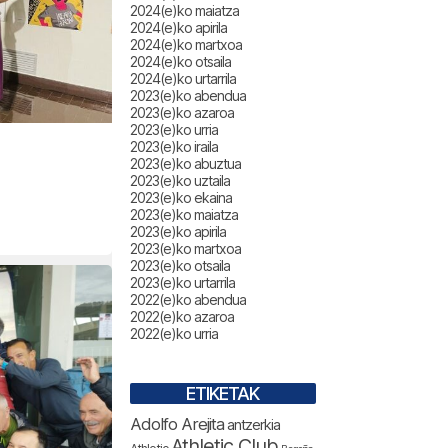
2024(e)ko maiatza
2024(e)ko apirila
2024(e)ko martxoa
2024(e)ko otsaila
2024(e)ko urtarrila
2023(e)ko abendua
2023(e)ko azaroa
2023(e)ko urria
2023(e)ko iraila
2023(e)ko abuztua
2023(e)ko uztaila
2023(e)ko ekaina
2023(e)ko maiatza
2023(e)ko apirila
2023(e)ko martxoa
2023(e)ko otsaila
2023(e)ko urtarrila
2022(e)ko abendua
2022(e)ko azaroa
2022(e)ko urria
ETIKETAK
Adolfo Arejita
antzerkia
Athletic Club