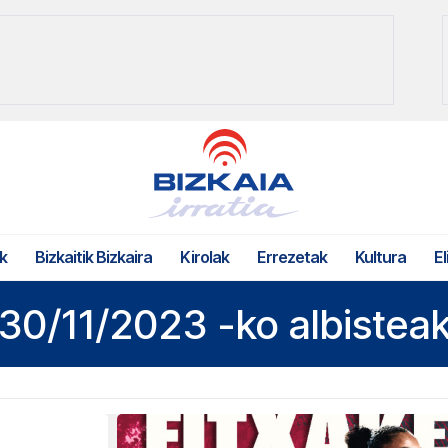
k
Bizkaitik Bizkaira
Kirolak
Errezetak
Kultura
El
30/11/2023 -ko albistea