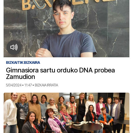
BIZKAITIK BIZKAIRA
Gimnasiora sartu orduko DNA probea
Zamudion
5/04/2024 • 11:47 • BIZKAIA IRRATIA