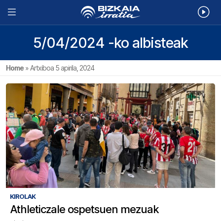
5/04/2024 -ko albisteak
Home
»
Artxiboa 5 apirila, 2024
KIROLAK
Athleticzale ospetsuen mezuak