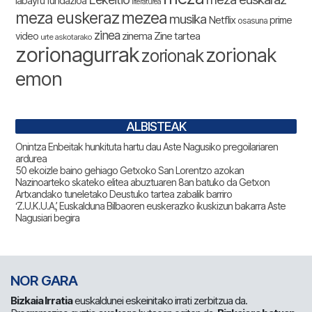
labayru fundazioa
literaturea
meza euskeraz
mezea
musika
Netflix
prime
osasuna
zinea
zinema
Zine tartea
video
urte askotarako
zorionagurrak
zorionak
zorionak
emon
ALBISTEAK
Onintza Enbeitak hunkituta hartu dau Aste Nagusiko pregoilariaren
ardurea
50 ekoizle baino gehiago Getxoko San Lorentzo azokan
Nazinoarteko skateko elitea abuztuaren 8an batuko da Getxon
Artxandako tuneletako Deustuko tartea zabalik barriro
‘Z.U.K.U.A.’, Euskalduna Bilbaoren euskerazko ikuskizun bakarra Aste
Nagusiari begira
NOR GARA
Bizkaia Irratia
euskaldunei eskeinitako irrati zerbitzua da.