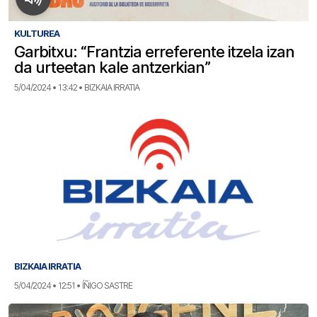
KULTUREA
Garbitxu: “Frantzia erreferente itzela izan
da urteetan kale antzerkian”
5/04/2024 • 13:42 • BIZKAIA IRRATIA
BIZKAIA IRRATIA
5/04/2024 • 12:51 • ÍÑIGO SASTRE