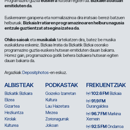
Programazino guztia
euskera
hutsean egiten da.
Bizkaiera batuan
emitiduten da
.
Euskerearen garapena eta normalizazinoa dira irratsaio berezi batzuen
helburuak.
Bizkaia Irratiaren programazinoaren helburu nagusia
entzule guztientzat atsegina izatea da
.
Ohiko saioak
eta
musikalak
tartekatzen dira, batez be musika
euskalduna eskeiniz. Bizkaia Irratia da Bizkaitik Bizkai osorako
programazino guztia euskera hutsean emitiduten dauan bakarra.
Horrez gain, programazinoa goitik behera bizkaiera hutsean egiten
dauan bakarra da.
Argazkiak
Depositphotos
-en eskuz.
ALBISTEAK
PODKASTAK
FREKUENTZIAK
Bizkaitik Bizkaira
Goizeko Izarretan
102.6 FM
Bizkaia
Elizea
Kultura
91.9 FM
Gizartea
Lau Haizetara
Durangaldea
Hezkuntza
Mezea
96.7 FM
Markina
Kirolak
Zorionagurrak
Xemein
Kulturea
Jokoan
92.5 FM
Ondarroa