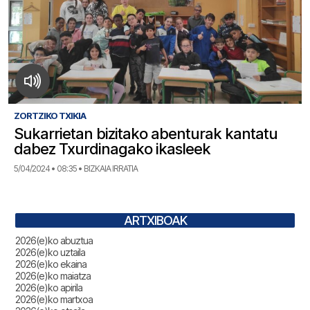
ZORTZIKO TXIKIA
Sukarrietan bizitako abenturak kantatu
dabez Txurdinagako ikasleek
5/04/2024 • 08:35 • BIZKAIA IRRATIA
ARTXIBOAK
2026(e)ko abuztua
2026(e)ko uztaila
2026(e)ko ekaina
2026(e)ko maiatza
2026(e)ko apirila
2026(e)ko martxoa