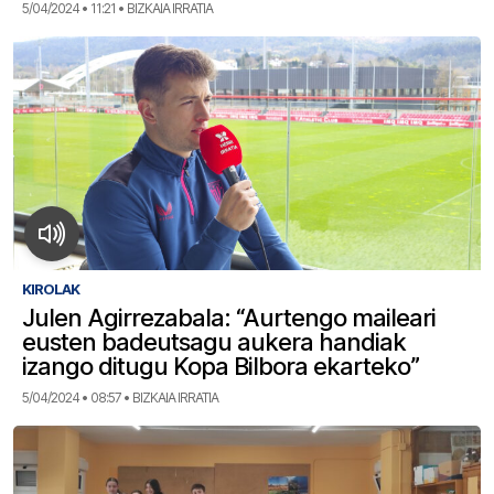
5/04/2024 • 11:21 • BIZKAIA IRRATIA
KIROLAK
Julen Agirrezabala: “Aurtengo maileari
eusten badeutsagu aukera handiak
izango ditugu Kopa Bilbora ekarteko”
5/04/2024 • 08:57 • BIZKAIA IRRATIA