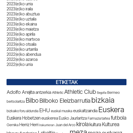
2023(e)ko urria
2023(e)ko iraila
2023(e)ko abuztua
2023(e)ko uztaila
2023(e)ko ekaina
2023(e)ko maiatza
2023(e)ko apirila
2023(e)ko martxoa
2023(e)ko otsaila
2023(e)ko urtarrila
2022(e)ko abendua
2022(e)ko azaroa
2022(e)ko urria
ETIKETAK
Athletic Club
Adolfo Arejita
antzerkia
Athletic
Bermeo
Begoña
bizkaia
Bilbo
Bilboko Eleizbarrutia
bertsolaritza
Euskera
EHU
euskaltzaindia
bizkaiko foru aldundia
euskal musika
futbola
Euskera Hobetzen
euskerea
Eusko Jaurlaritza
Farmazia tartea
kirola
Kulturea
kultura
Herriz Herri
Gernika
Juan del Arco
Irakurrieran
meza
Lekeitio
meza euskaraz