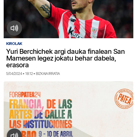
KIROLAK
Yuri Berchichek argi dauka finalean San
Mamesen legez jokatu behar dabela,
erasora
5/04/2024 • 18:12 • BIZKAIA IRRATIA