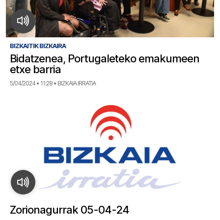
BIZKAITIK BIZKAIRA
Bidatzenea, Portugaleteko emakumeen
etxe barria
5/04/2024 • 11:28 • BIZKAIA IRRATIA
Zorionagurrak 05-04-24