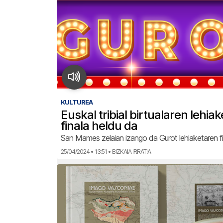
KULTUREA
Euskal tribial birtualaren lehia
finala heldu da
San Mames zelaian izango da Gurot lehiaketaren fi
25/04/2024 • 13:51 • BIZKAIA IRRATIA