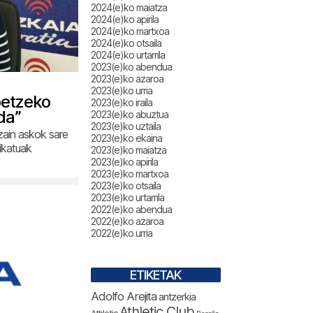
2024(e)ko maiatza
2024(e)ko apirila
2024(e)ko martxoa
2024(e)ko otsaila
2024(e)ko urtarrila
2023(e)ko abendua
2023(e)ko azaroa
2023(e)ko urria
betzeko
2023(e)ko iraila
da”
2023(e)ko abuztua
2023(e)ko uztaila
zain askok sare
2023(e)ko ekaina
ikatuak
2023(e)ko maiatza
2023(e)ko apirila
2023(e)ko martxoa
2023(e)ko otsaila
2023(e)ko urtarrila
2022(e)ko abendua
2022(e)ko azaroa
2022(e)ko urria
ETIKETAK
Adolfo Arejita
antzerkia
Athletic Club