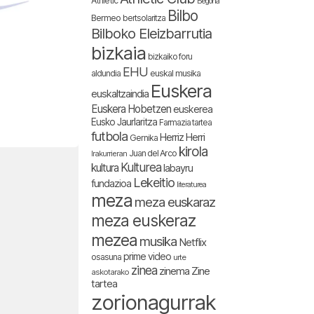
Athletic
Begoña
Bilbo
Bermeo
bertsolaritza
Bilboko Eleizbarrutia
bizkaia
bizkaiko foru
EHU
aldundia
euskal musika
Euskera
euskaltzaindia
Euskera Hobetzen
euskerea
Eusko Jaurlaritza
Farmazia tartea
futbola
Herriz Herri
Gernika
kirola
Juan del Arco
Irakurrieran
Kulturea
kultura
labayru
Lekeitio
fundazioa
literaturea
meza
meza euskaraz
meza euskeraz
mezea
musika
Netflix
prime video
osasuna
urte
zinea
zinema
Zine
askotarako
tartea
zorionagurrak