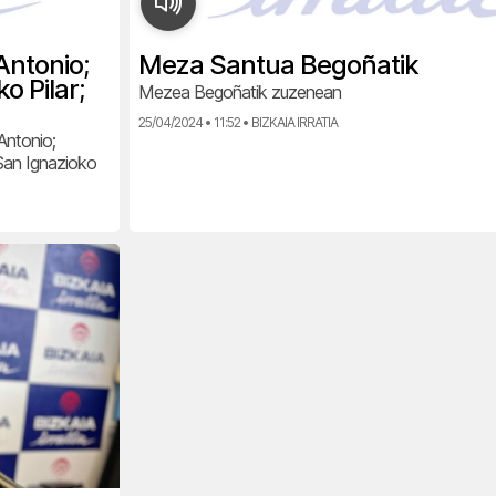
Antonio;
Meza Santua Begoñatik
o Pilar;
Mezea Begoñatik zuzenean
25/04/2024 • 11:52 • BIZKAIA IRRATIA
Antonio;
 San Ignazioko