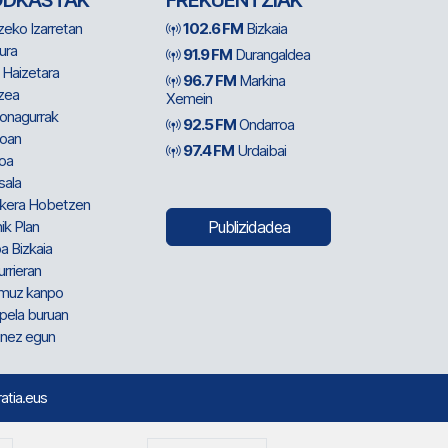
ODKASTAK
FREKUENTZIAK
zeko Izarretan
102.6 FM
Bizkaia
ura
91.9 FM
Durangaldea
 Haizetara
96.7 FM
Markina
zea
Xemein
ionagurrak
92.5 FM
Ondarroa
oan
97.4 FM
Urdaibai
oa
sala
kera Hobetzen
ik Plan
Publizidadea
a Bizkaia
urrieran
muz kanpo
pela buruan
nez egun
ratia.eus