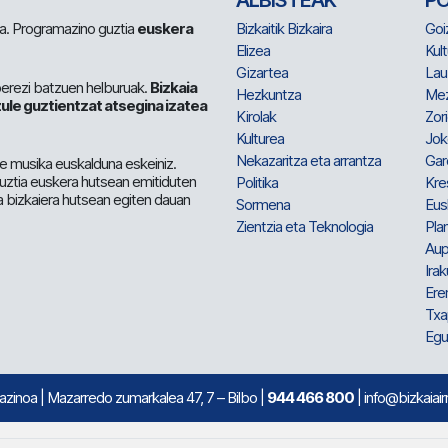
ALBISTEAK
P
 da. Programazino guztia
euskera
Bizkaitik Bizkaira
Goi
Elizea
Kult
Gizartea
Lau
berezi batzuen helburuak.
Bizkaia
Hezkuntza
Me
ule guztientzat atsegina izatea
Kirolak
Zor
Kulturea
Jok
Nekazaritza eta arrantza
Gar
e musika euskalduna eskeiniz.
 guztia euskera hutsean emitiduten
Politika
Kre
a bizkaiera hutsean egiten dauan
Sormena
Eus
Zientzia eta Teknologia
Plan
Aup
Irak
Ere
Txa
Egu
mazinoa
| Mazarredo zumarkalea 47, 7 – Bilbo |
944 466 800
| info@bizkaiair