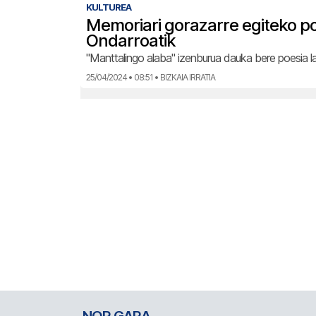
KULTUREA
Memoriari gorazarre egiteko p
Ondarroatik
"Manttalingo alaba" izenburua dauka bere poesia la
25/04/2024 • 08:51 • BIZKAIA IRRATIA