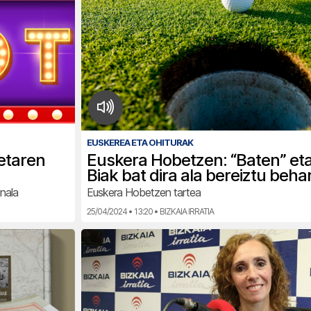
EUSKEREA ETA OHITURAK
ketaren
Euskera Hobetzen: “Baten” eta
Biak bat dira ala bereiztu beh
nala
Euskera Hobetzen tartea
25/04/2024 • 13:20 • BIZKAIA IRRATIA