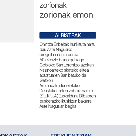
zorionak
zorionak emon
ALBISTEAK
Onintza Enbeitak hunkituta hartu
dau Aste Nagusiko
pregoilariaren ardurea
50 ekoizle baino gehiago
Getxoko San Lorentzo azokan
Nazinoarteko skateko elitea
abuztuaren 8an batuko da
Getxon
Artxandako tuneletako
Deustuko tartea zabalik barriro
‘Z.U.K.U.A.’, Euskalduna Bilbaoren
euskerazko ikuskizun bakarra
Aste Nagusiari begira