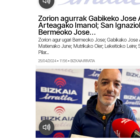
Zorion agurrak Gabikeko Jose 
Arteagako Imanol; San Ignaziok
Bermeoko Jose…
Zorion agur ugari Bermeoko Jose; Gabikako Jose 
Matienako June; Mutrikuko Oier; Lekeitioko Leire;
Pilar...
25/04/2024 • 11:56 • BIZKAIA IRRATIA