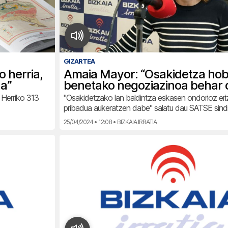
GIZARTEA
o herria,
Amaia Mayor: “Osakidetza ho
da”
benetako negoziazinoa behar 
 Herriko 313
"Osakidetzako lan baldintza eskasen ondorioz eri
pribadua aukeratzen dabe" salatu dau SATSE sind
25/04/2024 • 12:08 • BIZKAIA IRRATIA