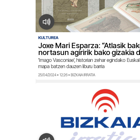
KULTUREA
Joxe Mari Esparza: “Atlasik bak
nortasun agiririk bako gizakia 
'Imago Vasconiae', historian zehar egindako Euskal
mapa batzen dauzen liburu barria
25/04/2024 • 12:26 • BIZKAIA IRRATIA