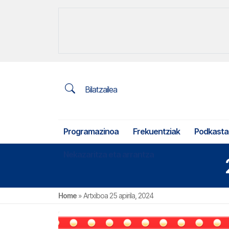
Bilatzailea
Programazinoa
Frekuentziak
Podkasta
Nekazaritza eta arrantza
Home
»
Artxiboa 25 apirila, 2024