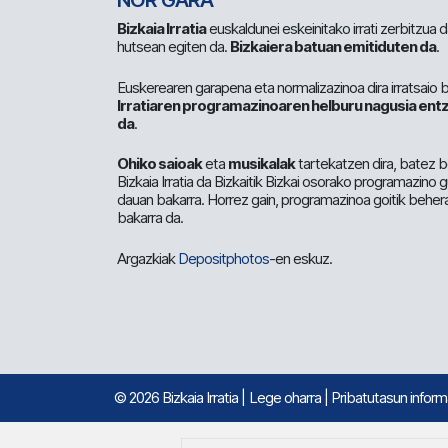
NOR GARA
Bizkaia Irratia
euskaldunei eskeinitako irrati zerbitzua
hutsean egiten da.
Bizkaiera batuan emitiduten da
.
Euskerearen garapena eta normalizazinoa dira irratsaio 
Irratiaren programazinoaren helburu nagusia entz
da
.
Ohiko saioak
eta
musikalak
tartekatzen dira, batez b
Bizkaia Irratia da Bizkaitik Bizkai osorako programazino
dauan bakarra. Horrez gain, programazinoa goitik beher
bakarra da.
Argazkiak
Depositphotos
-en eskuz.
© 2026 Bizkaia Irratia
|
Lege oharra
|
Pribatutasun infor