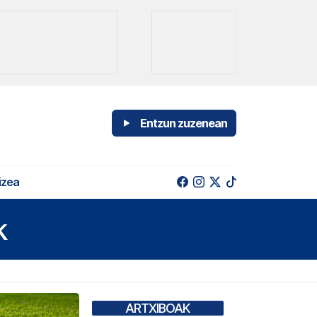
Entzun zuzenean
izea
k
ARTXIBOAK