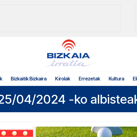
k
Bizkaitik Bizkaira
Kirolak
Errezetak
Kultura
El
25/04/2024 -ko albistea