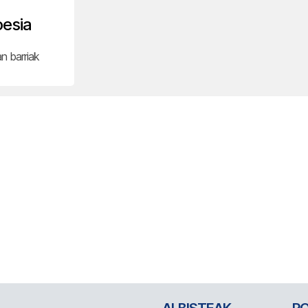
oesia
n barriak