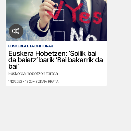
EUSKEREA ETA OHITURAK
Euskera Hobetzen: ‘Soilik bai
da baietz’ barik ‘Bai bakarrik da
bai’
Euskerea hobetzen tartea
1/12/2022 • 13:25 • BIZKAIA IRRATIA