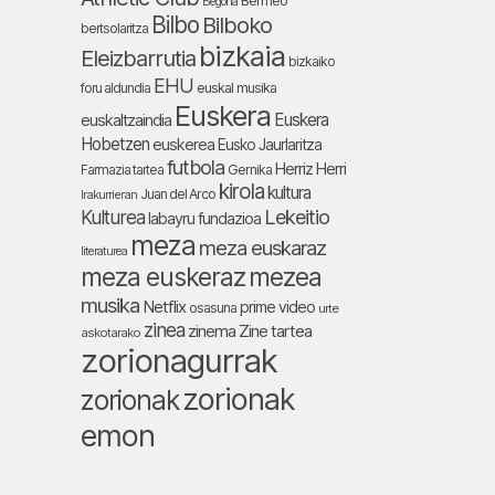
Bermeo
Begoña
Bilbo
Bilboko
bertsolaritza
bizkaia
Eleizbarrutia
bizkaiko
EHU
foru aldundia
euskal musika
Euskera
Euskera
euskaltzaindia
Hobetzen
euskerea
Eusko Jaurlaritza
futbola
Herriz Herri
Farmazia tartea
Gernika
kirola
kultura
Juan del Arco
Irakurrieran
Lekeitio
Kulturea
labayru fundazioa
meza
meza euskaraz
literaturea
meza euskeraz
mezea
musika
Netflix
prime video
osasuna
urte
zinea
zinema
Zine tartea
askotarako
zorionagurrak
zorionak
zorionak
emon