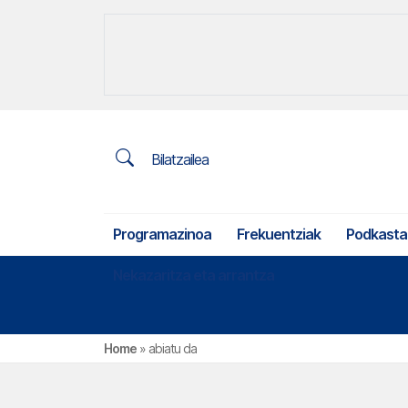
Bilatzailea
Programazinoa
Frekuentziak
Podkasta
Nekazaritza eta arrantza
Home
»
abiatu da