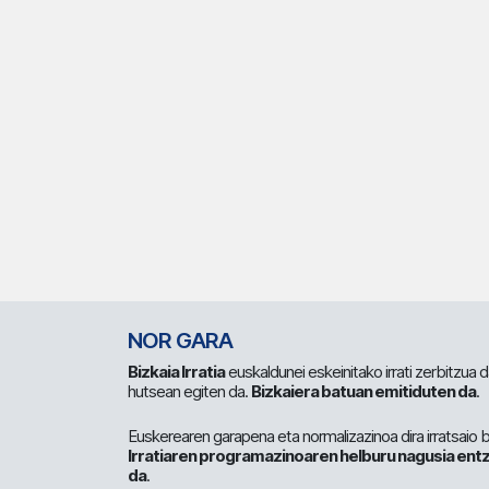
NOR GARA
Bizkaia Irratia
euskaldunei eskeinitako irrati zerbitzua
hutsean egiten da.
Bizkaiera batuan emitiduten da
.
Euskerearen garapena eta normalizazinoa dira irratsaio 
Irratiaren programazinoaren helburu nagusia entz
da
.