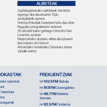
ALBISTEAK
Gaztelugatxerako sarbideak zarratuta
egongo dira abuztuaren 12an,
arratsaldetik aurrera
Onintza Enbeitak hunkituta hartu dau Aste
Nagusiko pregoilariaren ardurea
50 ekoizle baino gehiago Getxoko San
Lorentzo azokan
Nazinoarteko skateko elitea abuztuaren
8an batuko da Getxon
Artxandako tuneletako Deustuko tartea
zabalik barriro
ODKASTAK
FREKUENTZIAK
zeko Izarretan
102.6 FM
Bizkaia
ura
91.9 FM
Durangaldea
 Haizetara
96.7 FM
Markina
zea
Xemein
ionagurrak
92.5 FM
Ondarroa