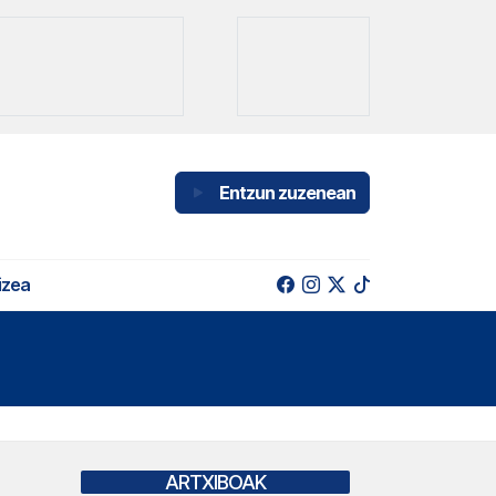
Entzun zuzenean
izea
ARTXIBOAK