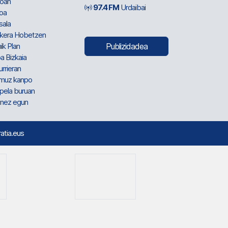
oan
97.4 FM
Urdaibai
oa
sala
kera Hobetzen
ik Plan
Publizidadea
a Bizkaia
urrieran
muz kanpo
pela buruan
nez egun
ratia.eus