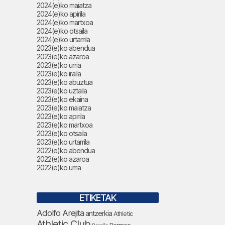
2024(e)ko maiatza
2024(e)ko apirila
2024(e)ko martxoa
2024(e)ko otsaila
2024(e)ko urtarrila
2023(e)ko abendua
2023(e)ko azaroa
2023(e)ko urria
2023(e)ko iraila
2023(e)ko abuztua
2023(e)ko uztaila
2023(e)ko ekaina
2023(e)ko maiatza
2023(e)ko apirila
2023(e)ko martxoa
2023(e)ko otsaila
2023(e)ko urtarrila
2022(e)ko abendua
2022(e)ko azaroa
2022(e)ko urria
ETIKETAK
Adolfo Arejita
antzerkia
Athletic
Athletic Club