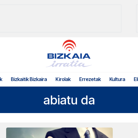
k
Bizkaitik Bizkaira
Kirolak
Errezetak
Kultura
El
abiatu da