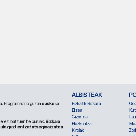
ALBISTEAK
P
 da. Programazino guztia
euskera
Bizkaitik Bizkaira
Goi
Elizea
Kult
Gizartea
Lau
berezi batzuen helburuak.
Bizkaia
Hezkuntza
Me
ule guztientzat atsegina izatea
Kirolak
Zor