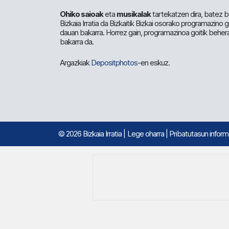
Ohiko saioak
eta
musikalak
tartekatzen dira, batez b
Bizkaia Irratia da Bizkaitik Bizkai osorako programazino
dauan bakarra. Horrez gain, programazinoa goitik beher
bakarra da.
Argazkiak
Depositphotos
-en eskuz.
© 2026 Bizkaia Irratia
|
Lege oharra
|
Pribatutasun infor