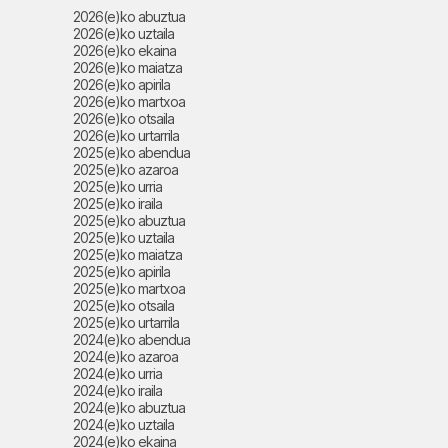
2026(e)ko abuztua
2026(e)ko uztaila
2026(e)ko ekaina
2026(e)ko maiatza
2026(e)ko apirila
2026(e)ko martxoa
2026(e)ko otsaila
2026(e)ko urtarrila
2025(e)ko abendua
2025(e)ko azaroa
2025(e)ko urria
2025(e)ko iraila
2025(e)ko abuztua
2025(e)ko uztaila
2025(e)ko maiatza
2025(e)ko apirila
2025(e)ko martxoa
2025(e)ko otsaila
2025(e)ko urtarrila
2024(e)ko abendua
2024(e)ko azaroa
2024(e)ko urria
2024(e)ko iraila
2024(e)ko abuztua
2024(e)ko uztaila
2024(e)ko ekaina