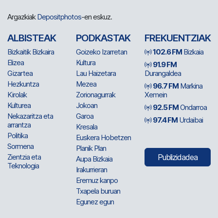
Argazkiak
Depositphotos
-en eskuz.
ALBISTEAK
PODKASTAK
FREKUENTZIAK
Bizkaitik Bizkaira
Goizeko Izarretan
102.6 FM
Bizkaia
Elizea
Kultura
91.9 FM
Gizartea
Lau Haizetara
Durangaldea
Hezkuntza
Mezea
96.7 FM
Markina
Kirolak
Zorionagurrak
Xemein
Kulturea
Jokoan
92.5 FM
Ondarroa
Nekazaritza eta
Garoa
97.4 FM
Urdaibai
arrantza
Kresala
Politika
Euskera Hobetzen
Sormena
Planik Plan
Zientzia eta
Publizidadea
Aupa Bizkaia
Teknologia
Irakurrieran
Eremuz kanpo
Txapela buruan
Egunez egun