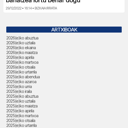
banatzea lortu behar dogu”
29/12/2022 • 16:14 • BIZKAIA IRRATIA
ARTXIBOAK
2026(e)ko abuztua
2026(e)ko uztaila
2026(e)ko ekaina
2026(e)ko maiatza
2026(e)ko apirila
2026(e)ko martxoa
2026(e)ko otsaila
2026(e)ko urtarrila
2025(e)ko abendua
2025(e)ko azaroa
2025(e)ko urria
2025(e)ko iraila
2025(e)ko abuztua
2025(e)ko uztaila
2025(e)ko maiatza
2025(e)ko apirila
2025(e)ko martxoa
2025(e)ko otsaila
2025(e)ko urtarrila