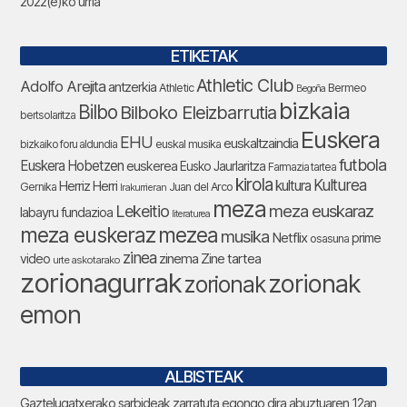
2022(e)ko urria
ETIKETAK
Athletic Club
Adolfo Arejita
antzerkia
Athletic
Bermeo
Begoña
bizkaia
Bilbo
Bilboko Eleizbarrutia
bertsolaritza
Euskera
EHU
euskaltzaindia
bizkaiko foru aldundia
euskal musika
futbola
Euskera Hobetzen
euskerea
Eusko Jaurlaritza
Farmazia tartea
kirola
Kulturea
kultura
Herriz Herri
Gernika
Juan del Arco
Irakurrieran
meza
Lekeitio
meza euskaraz
labayru fundazioa
literaturea
meza euskeraz
mezea
musika
Netflix
prime
osasuna
zinea
zinema
Zine tartea
video
urte askotarako
zorionagurrak
zorionak
zorionak
emon
ALBISTEAK
Gaztelugatxerako sarbideak zarratuta egongo dira abuztuaren 12an,