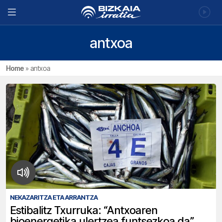
antxoa
Home
»
antxoa
NEKAZARITZA ETA ARRANTZA
Estibalitz Txurruka: “Antxoaren
bioenergetika ulertzea funtsezkoa da”