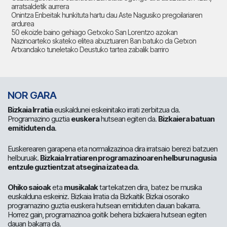
arratsaldetik aurrera
Onintza Enbeitak hunkituta hartu dau Aste Nagusiko pregoilariaren
ardurea
50 ekoizle baino gehiago Getxoko San Lorentzo azokan
Nazinoarteko skateko elitea abuztuaren 8an batuko da Getxon
Artxandako tuneletako Deustuko tartea zabalik barriro
NOR GARA
Bizkaia Irratia
euskaldunei eskeinitako irrati zerbitzua da.
Programazino guztia
euskera
hutsean egiten da.
Bizkaiera batuan
emitiduten da
.
Euskerearen garapena eta normalizazinoa dira irratsaio berezi batzuen
helburuak.
Bizkaia Irratiaren programazinoaren helburu nagusia
entzule guztientzat atsegina izatea da
.
Ohiko saioak
eta
musikalak
tartekatzen dira, batez be musika
euskalduna eskeiniz. Bizkaia Irratia da Bizkaitik Bizkai osorako
programazino guztia euskera hutsean emitiduten dauan bakarra.
Horrez gain, programazinoa goitik behera bizkaiera hutsean egiten
dauan bakarra da.