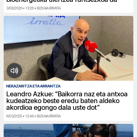
3/06/2026 • 13:26 • BIZKAIA IRRATIA
NEKAZARITZA ETA ARRANTZA
Leandro Azkue: “Baikorra naz eta antxoa
kudeatzeko beste eredu baten aldeko
akordioa egongo dala uste dot”
6/03/2025 • 13:46 • BIZKAIA IRRATIA