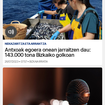
NEKAZARITZA ETA ARRANTZA
Antxoak egoera onean jarraitzen dau:
143.000 tona Bizkaiko golkoan
26/07/2023 • 07:57 • BIZKAIA IRRATIA