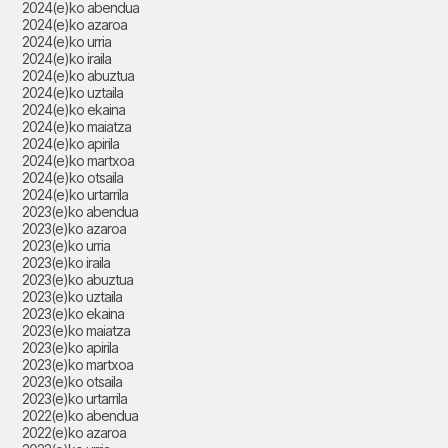
2024(e)ko abendua
2024(e)ko azaroa
2024(e)ko urria
2024(e)ko iraila
2024(e)ko abuztua
2024(e)ko uztaila
2024(e)ko ekaina
2024(e)ko maiatza
2024(e)ko apirila
2024(e)ko martxoa
2024(e)ko otsaila
2024(e)ko urtarrila
2023(e)ko abendua
2023(e)ko azaroa
2023(e)ko urria
2023(e)ko iraila
2023(e)ko abuztua
2023(e)ko uztaila
2023(e)ko ekaina
2023(e)ko maiatza
2023(e)ko apirila
2023(e)ko martxoa
2023(e)ko otsaila
2023(e)ko urtarrila
2022(e)ko abendua
2022(e)ko azaroa