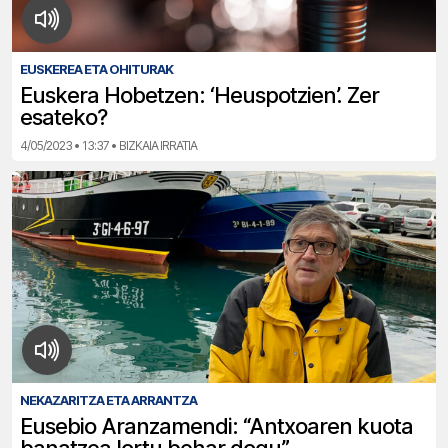
EUSKEREA ETA OHITURAK
Euskera Hobetzen: ‘Heuspotzien’. Zer
esateko?
4/05/2023 • 13:37 • BIZKAIA IRRATIA
NEKAZARITZA ETA ARRANTZA
Eusebio Aranzamendi: “Antxoaren kuota