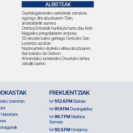
ALBISTEAK
Gaztelugatxerako sarbideak zarratuta
egongo dira abuztuaren 12an,
arratsaldetik aurrera
Onintza Enbeitak hunkituta hartu dau Aste
Nagusiko pregoilariaren ardurea
50 ekoizle baino gehiago Getxoko San
Lorentzo azokan
Nazinoarteko skateko elitea abuztuaren
8an batuko da Getxon
Artxandako tuneletako Deustuko tartea
zabalik barriro
ODKASTAK
FREKUENTZIAK
zeko Izarretan
102.6 FM
Bizkaia
ura
91.9 FM
Durangaldea
 Haizetara
96.7 FM
Markina
zea
Xemein
ionagurrak
92.5 FM
Ondarroa