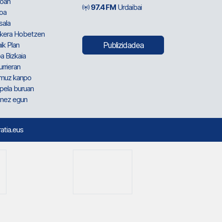
oan
97.4 FM
Urdaibai
oa
sala
kera Hobetzen
ik Plan
Publizidadea
a Bizkaia
urrieran
muz kanpo
pela buruan
nez egun
ratia.eus