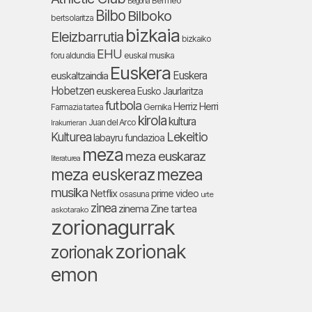
Bermeo
Begoña
Bilbo
Bilboko
bertsolaritza
bizkaia
Eleizbarrutia
bizkaiko
EHU
foru aldundia
euskal musika
Euskera
Euskera
euskaltzaindia
Hobetzen
euskerea
Eusko Jaurlaritza
futbola
Herriz Herri
Farmazia tartea
Gernika
kirola
kultura
Juan del Arco
Irakurrieran
Lekeitio
Kulturea
labayru fundazioa
meza
meza euskaraz
literaturea
meza euskeraz
mezea
musika
Netflix
prime video
osasuna
urte
zinea
zinema
Zine tartea
askotarako
zorionagurrak
zorionak
zorionak
emon