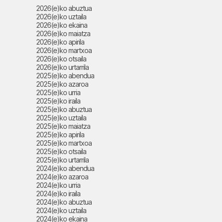
2026(e)ko abuztua
2026(e)ko uztaila
2026(e)ko ekaina
2026(e)ko maiatza
2026(e)ko apirila
2026(e)ko martxoa
2026(e)ko otsaila
2026(e)ko urtarrila
2025(e)ko abendua
2025(e)ko azaroa
2025(e)ko urria
2025(e)ko iraila
2025(e)ko abuztua
2025(e)ko uztaila
2025(e)ko maiatza
2025(e)ko apirila
2025(e)ko martxoa
2025(e)ko otsaila
2025(e)ko urtarrila
2024(e)ko abendua
2024(e)ko azaroa
2024(e)ko urria
2024(e)ko iraila
2024(e)ko abuztua
2024(e)ko uztaila
2024(e)ko ekaina