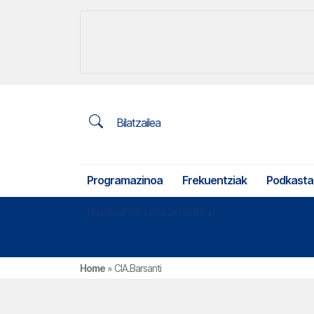
Bilatzailea
Programazinoa
Frekuentziak
Podkasta
Nekazaritza eta arrantza
Home
»
CIA.Barsanti