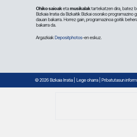
Ohiko saioak
eta
musikalak
tartekatzen dira, batez b
Bizkaia Irratia da Bizkaitik Bizkai osorako programazino
dauan bakarra. Horrez gain, programazinoa goitik beher
bakarra da.
Argazkiak
Depositphotos
-en eskuz.
© 2026 Bizkaia Irratia
|
Lege oharra
|
Pribatutasun infor