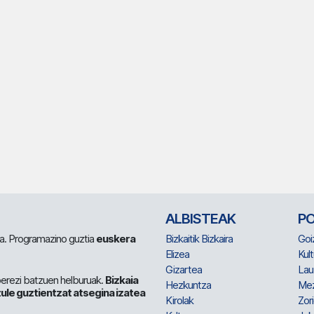
ALBISTEAK
P
 da. Programazino guztia
euskera
Bizkaitik Bizkaira
Goi
Elizea
Kult
Gizartea
Lau
berezi batzuen helburuak.
Bizkaia
Hezkuntza
Me
ule guztientzat atsegina izatea
Kirolak
Zor