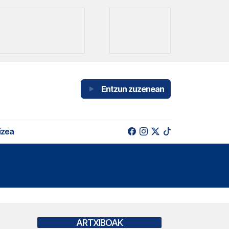
Entzun zuzenean
izea
ARTXIBOAK