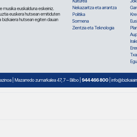
Kulturea
Jok
Nekazaritza eta arrantza
Gar
e musika euskalduna eskeiniz.
 guztia euskera hutsean emitiduten
Politika
Kre
a bizkaiera hutsean egiten dauan
Sormena
Eus
Zientzia eta Teknologia
Plan
Aup
Irak
Ere
Txa
Egu
mazinoa
| Mazarredo zumarkalea 47, 7 – Bilbo |
944 466 800
| info@bizkaiair