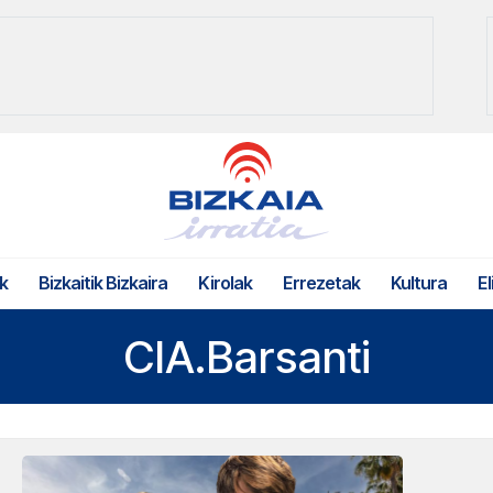
k
Bizkaitik Bizkaira
Kirolak
Errezetak
Kultura
El
CIA.Barsanti