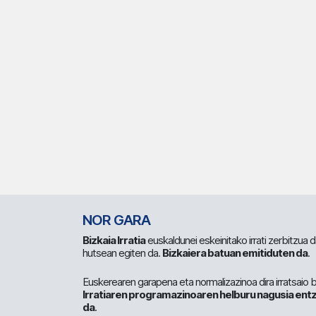
NOR GARA
Bizkaia Irratia
euskaldunei eskeinitako irrati zerbitzua
hutsean egiten da.
Bizkaiera batuan emitiduten da
.
Euskerearen garapena eta normalizazinoa dira irratsaio 
Irratiaren programazinoaren helburu nagusia entz
da
.