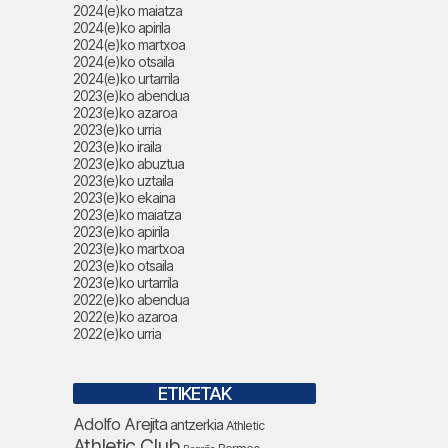
2024(e)ko maiatza
2024(e)ko apirila
2024(e)ko martxoa
2024(e)ko otsaila
2024(e)ko urtarrila
2023(e)ko abendua
2023(e)ko azaroa
2023(e)ko urria
2023(e)ko iraila
2023(e)ko abuztua
2023(e)ko uztaila
2023(e)ko ekaina
2023(e)ko maiatza
2023(e)ko apirila
2023(e)ko martxoa
2023(e)ko otsaila
2023(e)ko urtarrila
2022(e)ko abendua
2022(e)ko azaroa
2022(e)ko urria
ETIKETAK
Adolfo Arejita
antzerkia
Athletic
Athletic Club