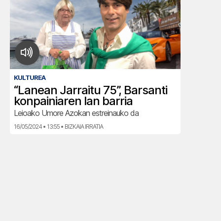
KULTUREA
“Lanean Jarraitu 75”, Barsanti
konpainiaren lan barria
Leioako Umore Azokan estreinauko da
16/05/2024 • 13:55 • BIZKAIA IRRATIA