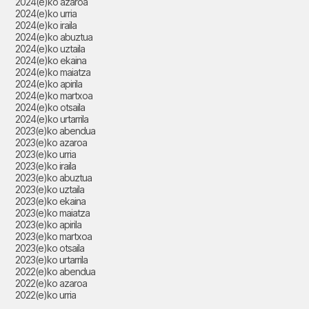
2024(e)ko azaroa
2024(e)ko urria
2024(e)ko iraila
2024(e)ko abuztua
2024(e)ko uztaila
2024(e)ko ekaina
2024(e)ko maiatza
2024(e)ko apirila
2024(e)ko martxoa
2024(e)ko otsaila
2024(e)ko urtarrila
2023(e)ko abendua
2023(e)ko azaroa
2023(e)ko urria
2023(e)ko iraila
2023(e)ko abuztua
2023(e)ko uztaila
2023(e)ko ekaina
2023(e)ko maiatza
2023(e)ko apirila
2023(e)ko martxoa
2023(e)ko otsaila
2023(e)ko urtarrila
2022(e)ko abendua
2022(e)ko azaroa
2022(e)ko urria