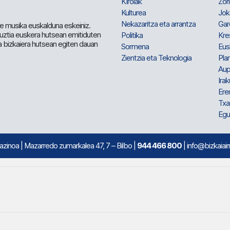
Kirolak
Zor
Kulturea
Jok
Nekazaritza eta arrantza
Gar
e musika euskalduna eskeiniz.
 guztia euskera hutsean emitiduten
Politika
Kre
a bizkaiera hutsean egiten dauan
Sormena
Eus
Zientzia eta Teknologia
Plan
Aup
Irak
Ere
Txa
Egu
mazinoa
| Mazarredo zumarkalea 47, 7 – Bilbo |
944 466 800
| info@bizkaiair