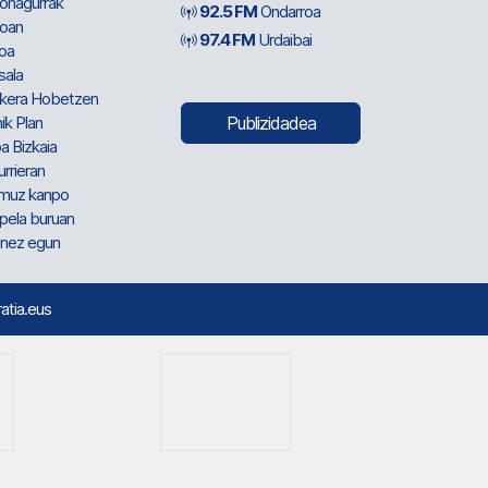
ionagurrak
92.5 FM
Ondarroa
oan
97.4 FM
Urdaibai
oa
sala
kera Hobetzen
ik Plan
Publizidadea
a Bizkaia
urrieran
muz kanpo
pela buruan
nez egun
ratia.eus