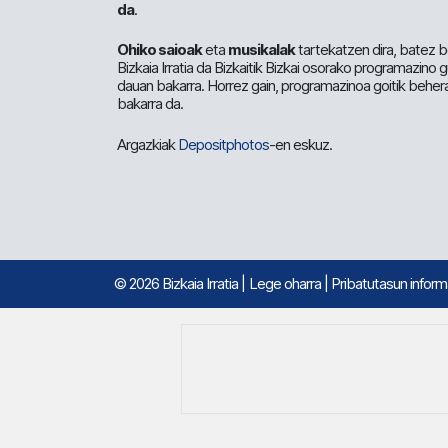
da
.
Ohiko saioak
eta
musikalak
tartekatzen dira, batez b
Bizkaia Irratia da Bizkaitik Bizkai osorako programazino
dauan bakarra. Horrez gain, programazinoa goitik beher
bakarra da.
Argazkiak
Depositphotos
-en eskuz.
© 2026 Bizkaia Irratia
|
Lege oharra
|
Pribatutasun infor