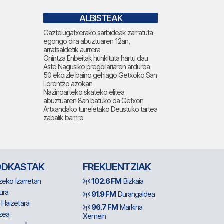
ALBISTEAK
Gaztelugatxerako sarbideak zarratuta
egongo dira abuztuaren 12an,
arratsaldetik aurrera
Onintza Enbeitak hunkituta hartu dau
Aste Nagusiko pregoilariaren ardurea
50 ekoizle baino gehiago Getxoko San
Lorentzo azokan
Nazinoarteko skateko elitea
abuztuaren 8an batuko da Getxon
Artxandako tuneletako Deustuko tartea
zabalik barriro
ODKASTAK
FREKUENTZIAK
zeko Izarretan
102.6 FM
Bizkaia
ura
91.9 FM
Durangaldea
 Haizetara
96.7 FM
Markina
zea
Xemein