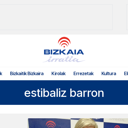
k
Bizkaitik Bizkaira
Kirolak
Errezetak
Kultura
El
estibaliz barron