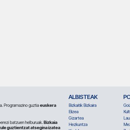
ALBISTEAK
P
 da. Programazino guztia
euskera
Bizkaitik Bizkaira
Goi
Elizea
Kult
Gizartea
Lau
berezi batzuen helburuak.
Bizkaia
Hezkuntza
Me
ule guztientzat atsegina izatea