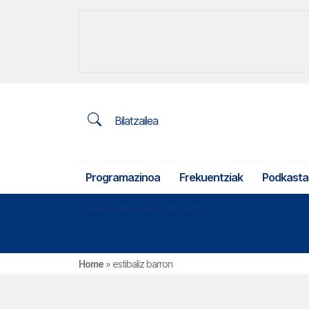
Bilatzailea
Programazinoa
Frekuentziak
Podkasta
Nekazaritza eta arrantza
Home
»
estibaliz barron