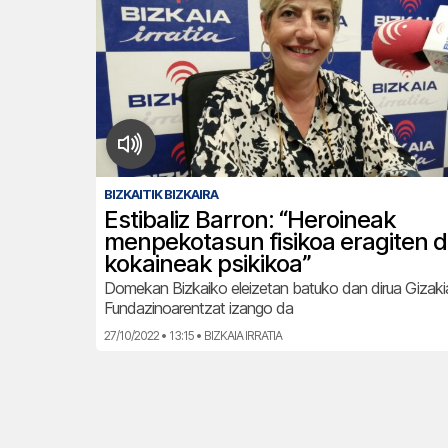
BIZKAITIK BIZKAIRA
Estibaliz Barron: “Heroineak
menpekotasun fisikoa eragiten d
kokaineak psikikoa”
Domekan Bizkaiko eleizetan batuko dan dirua Gizaki
Fundazinoarentzat izango da
27/10/2022 • 13:15 • BIZKAIA IRRATIA