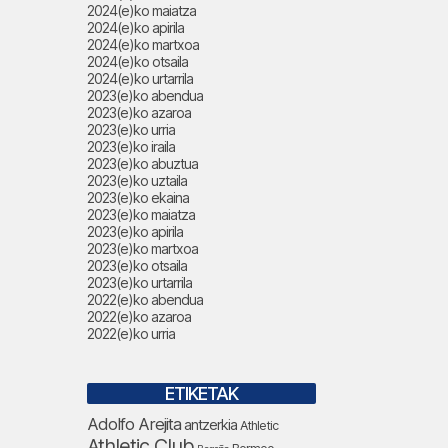
2024(e)ko maiatza
2024(e)ko apirila
2024(e)ko martxoa
2024(e)ko otsaila
2024(e)ko urtarrila
2023(e)ko abendua
2023(e)ko azaroa
2023(e)ko urria
2023(e)ko iraila
2023(e)ko abuztua
2023(e)ko uztaila
2023(e)ko ekaina
2023(e)ko maiatza
2023(e)ko apirila
2023(e)ko martxoa
2023(e)ko otsaila
2023(e)ko urtarrila
2022(e)ko abendua
2022(e)ko azaroa
2022(e)ko urria
ETIKETAK
Adolfo Arejita
antzerkia
Athletic
Athletic Club