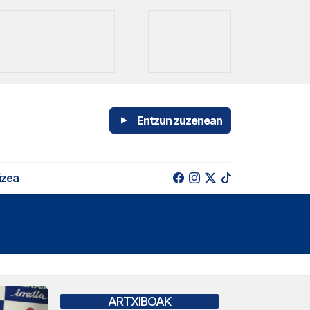
Entzun zuzenean
izea
ARTXIBOAK