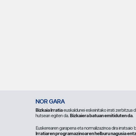
NOR GARA
Bizkaia Irratia
euskaldunei eskeinitako irrati zerbitzua
hutsean egiten da.
Bizkaiera batuan emitiduten da
.
Euskerearen garapena eta normalizazinoa dira irratsaio 
Irratiaren programazinoaren helburu nagusia entz