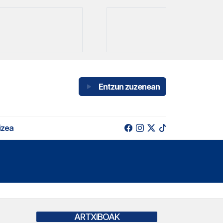
Entzun zuzenean
izea
ARTXIBOAK