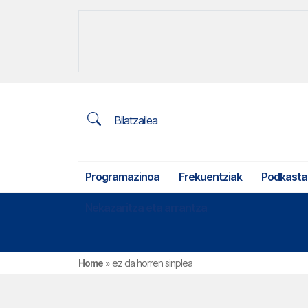
Bilatzailea
Programazinoa
Frekuentziak
Podkasta
Nekazaritza eta arrantza
Home
»
ez da horren sinplea