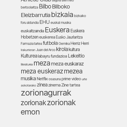
Bermeo
Begoña
Bilbo
Bilboko
bertsolaritza
bizkaia
Eleizbarrutia
bizkaiko
EHU
foru aldundia
euskal musika
Euskera
Euskera
euskaltzaindia
Hobetzen
euskerea
Eusko Jaurlaritza
futbola
Herriz Herri
Farmazia tartea
Gernika
kirola
kultura
Juan del Arco
Irakurrieran
Lekeitio
Kulturea
labayru fundazioa
meza
meza euskaraz
literaturea
meza euskeraz
mezea
musika
Netflix
prime video
osasuna
urte
zinea
zinema
Zine tartea
askotarako
zorionagurrak
zorionak
zorionak
emon