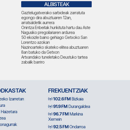
ALBISTEAK
Gaztelugatxerako sarbideak zarratuta
egongo dira abuztuaren 12an,
arratsaldetik aurrera
Onintza Enbeitak hunkituta hartu dau Aste
Nagusiko pregoilariaren ardurea
50 ekoizle baino gehiago Getxoko San
Lorentzo azokan
Nazinoarteko skateko elitea abuztuaren
8an batuko da Getxon
Artxandako tuneletako Deustuko tartea
zabalik barriro
ODKASTAK
FREKUENTZIAK
zeko Izarretan
102.6 FM
Bizkaia
ura
91.9 FM
Durangaldea
 Haizetara
96.7 FM
Markina
zea
Xemein
ionagurrak
92.5 FM
Ondarroa