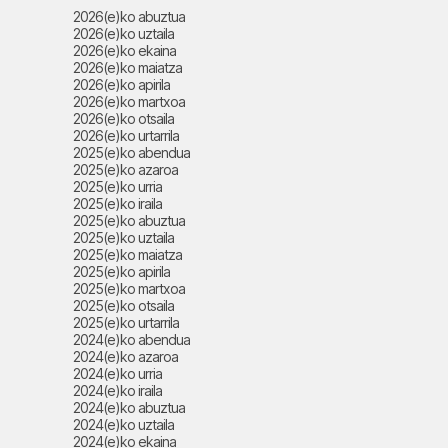
2026(e)ko abuztua
2026(e)ko uztaila
2026(e)ko ekaina
2026(e)ko maiatza
2026(e)ko apirila
2026(e)ko martxoa
2026(e)ko otsaila
2026(e)ko urtarrila
2025(e)ko abendua
2025(e)ko azaroa
2025(e)ko urria
2025(e)ko iraila
2025(e)ko abuztua
2025(e)ko uztaila
2025(e)ko maiatza
2025(e)ko apirila
2025(e)ko martxoa
2025(e)ko otsaila
2025(e)ko urtarrila
2024(e)ko abendua
2024(e)ko azaroa
2024(e)ko urria
2024(e)ko iraila
2024(e)ko abuztua
2024(e)ko uztaila
2024(e)ko ekaina