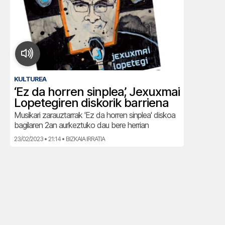
KULTUREA
‘Ez da horren sinplea’, Jexuxmai
Lopetegiren diskorik barriena
Musikari zarauztarrak 'Ez da horren sinplea' diskoa
bagilaren 2an aurkeztuko dau bere herrian
23/02/2023 • 21:14 • BIZKAIA IRRATIA