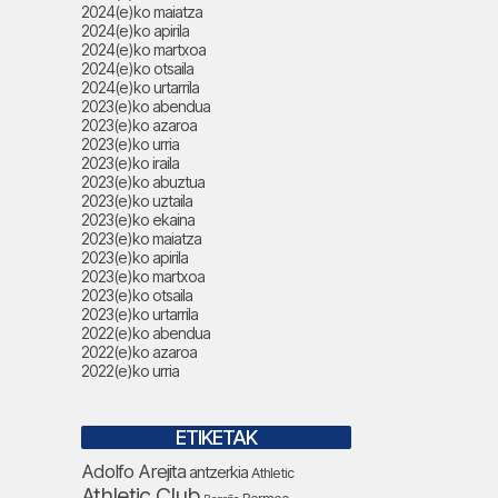
2024(e)ko maiatza
2024(e)ko apirila
2024(e)ko martxoa
2024(e)ko otsaila
2024(e)ko urtarrila
2023(e)ko abendua
2023(e)ko azaroa
2023(e)ko urria
2023(e)ko iraila
2023(e)ko abuztua
2023(e)ko uztaila
2023(e)ko ekaina
2023(e)ko maiatza
2023(e)ko apirila
2023(e)ko martxoa
2023(e)ko otsaila
2023(e)ko urtarrila
2022(e)ko abendua
2022(e)ko azaroa
2022(e)ko urria
ETIKETAK
Adolfo Arejita
antzerkia
Athletic
Athletic Club