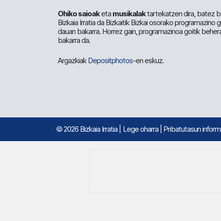
Ohiko saioak
eta
musikalak
tartekatzen dira, batez b
Bizkaia Irratia da Bizkaitik Bizkai osorako programazino
dauan bakarra. Horrez gain, programazinoa goitik beher
bakarra da.
Argazkiak
Depositphotos
-en eskuz.
© 2026 Bizkaia Irratia
|
Lege oharra
|
Pribatutasun infor