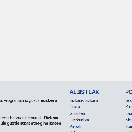
ALBISTEAK
P
 da. Programazino guztia
euskera
Bizkaitik Bizkaira
Goi
Elizea
Kult
Gizartea
Lau
berezi batzuen helburuak.
Bizkaia
Hezkuntza
Me
ule guztientzat atsegina izatea
Kirolak
Zor