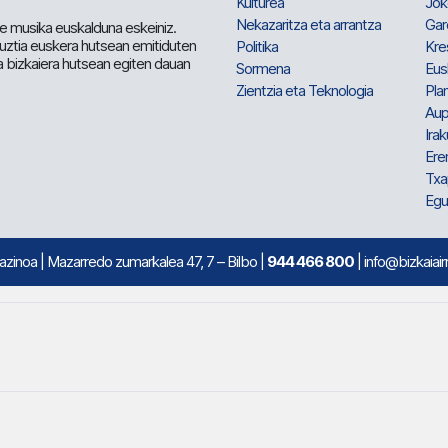
Kulturea
Jok
Nekazaritza eta arrantza
Gar
e musika euskalduna eskeiniz.
 guztia euskera hutsean emitiduten
Politika
Kre
a bizkaiera hutsean egiten dauan
Sormena
Eus
Zientzia eta Teknologia
Plan
Aup
Irak
Ere
Txa
Egu
mazinoa
| Mazarredo zumarkalea 47, 7 – Bilbo |
944 466 800
| info@bizkaiair