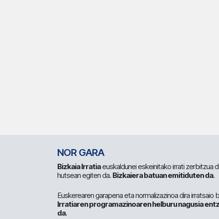
NOR GARA
Bizkaia Irratia
euskaldunei eskeinitako irrati zerbitzua
hutsean egiten da.
Bizkaiera batuan emitiduten da
.
Euskerearen garapena eta normalizazinoa dira irratsaio 
Irratiaren programazinoaren helburu nagusia entz
da
.