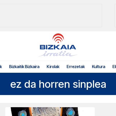
k
Bizkaitik Bizkaira
Kirolak
Errezetak
Kultura
El
ez da horren sinplea