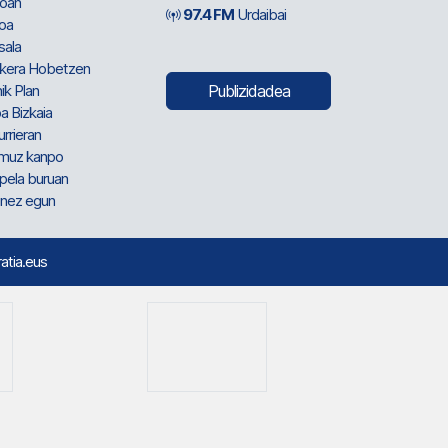
oan
97.4 FM
Urdaibai
oa
sala
kera Hobetzen
ik Plan
Publizidadea
a Bizkaia
urrieran
muz kanpo
pela buruan
nez egun
ratia.eus