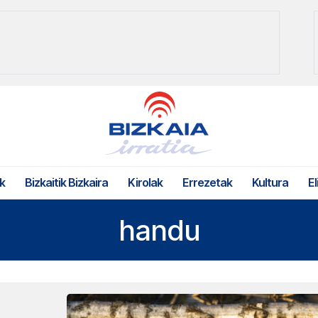
k
Bizkaitik Bizkaira
Kirolak
Errezetak
Kultura
El
handu