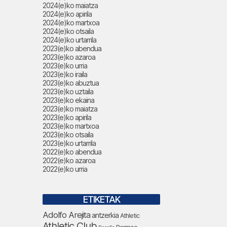
2024(e)ko maiatza
2024(e)ko apirila
2024(e)ko martxoa
2024(e)ko otsaila
2024(e)ko urtarrila
2023(e)ko abendua
2023(e)ko azaroa
2023(e)ko urria
2023(e)ko iraila
2023(e)ko abuztua
2023(e)ko uztaila
2023(e)ko ekaina
2023(e)ko maiatza
2023(e)ko apirila
2023(e)ko martxoa
2023(e)ko otsaila
2023(e)ko urtarrila
2022(e)ko abendua
2022(e)ko azaroa
2022(e)ko urria
ETIKETAK
Adolfo Arejita
antzerkia
Athletic
Athletic Club