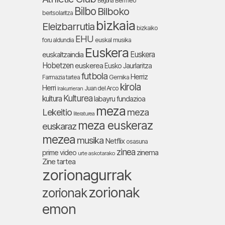
Bermeo
Begoña
Bilbo
Bilboko
bertsolaritza
bizkaia
Eleizbarrutia
bizkaiko
EHU
foru aldundia
euskal musika
Euskera
Euskera
euskaltzaindia
Hobetzen
euskerea
Eusko Jaurlaritza
futbola
Herriz
Farmazia tartea
Gernika
kirola
Herri
Juan del Arco
Irakurrieran
Kulturea
kultura
labayru fundazioa
meza
Lekeitio
meza
literaturea
meza euskeraz
euskaraz
mezea
musika
Netflix
osasuna
zinea
zinema
prime video
urte askotarako
Zine tartea
zorionagurrak
zorionak
zorionak
emon