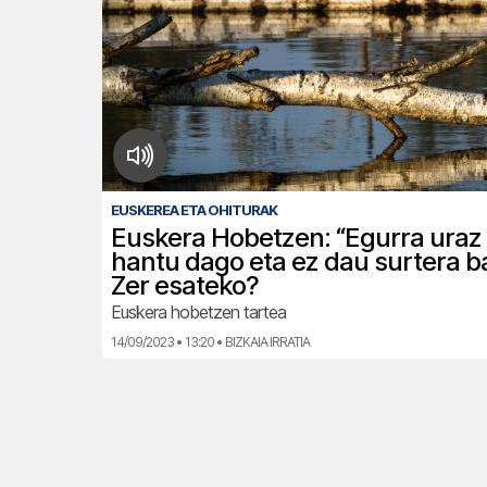
EUSKEREA ETA OHITURAK
Euskera Hobetzen: “Egurra uraz
hantu dago eta ez dau surtera ba
Zer esateko?
Euskera hobetzen tartea
14/09/2023 • 13:20 • BIZKAIA IRRATIA