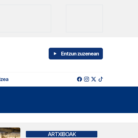
Entzun zuzenean
izea
ARTXIBOAK