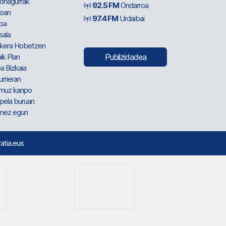
ionagurrak
92.5 FM
Ondarroa
oan
97.4 FM
Urdaibai
oa
sala
kera Hobetzen
ik Plan
Publizidadea
a Bizkaia
urrieran
muz kanpo
pela buruan
nez egun
ratia.eus