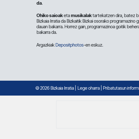
da
.
Ohiko saioak
eta
musikalak
tartekatzen dira, batez b
Bizkaia Irratia da Bizkaitik Bizkai osorako programazino
dauan bakarra. Horrez gain, programazinoa goitik beher
bakarra da.
Argazkiak
Depositphotos
-en eskuz.
© 2026 Bizkaia Irratia
|
Lege oharra
|
Pribatutasun infor