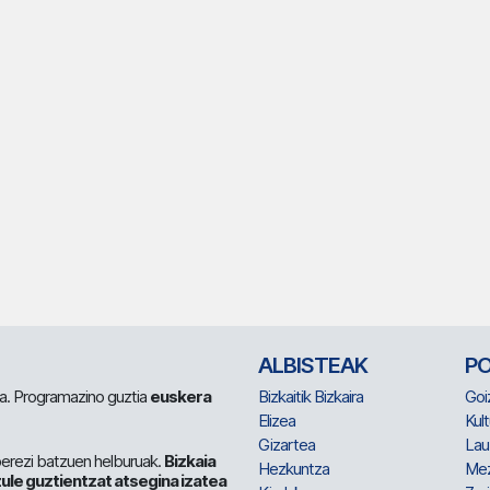
ALBISTEAK
P
 da. Programazino guztia
euskera
Bizkaitik Bizkaira
Goi
Elizea
Kult
Gizartea
Lau
berezi batzuen helburuak.
Bizkaia
Hezkuntza
Me
ule guztientzat atsegina izatea