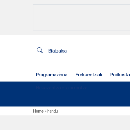
Bilatzailea
Programazinoa
Frekuentziak
Podkasta
Nekazaritza eta arrantza
Home
»
handu