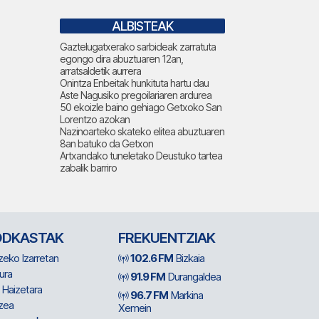
ALBISTEAK
Gaztelugatxerako sarbideak zarratuta
egongo dira abuztuaren 12an,
arratsaldetik aurrera
Onintza Enbeitak hunkituta hartu dau
Aste Nagusiko pregoilariaren ardurea
50 ekoizle baino gehiago Getxoko San
Lorentzo azokan
Nazinoarteko skateko elitea abuztuaren
8an batuko da Getxon
Artxandako tuneletako Deustuko tartea
zabalik barriro
ODKASTAK
FREKUENTZIAK
zeko Izarretan
102.6 FM
Bizkaia
ura
91.9 FM
Durangaldea
 Haizetara
96.7 FM
Markina
zea
Xemein