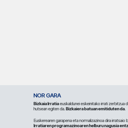
NOR GARA
Bizkaia Irratia
euskaldunei eskeinitako irrati zerbitzua
hutsean egiten da.
Bizkaiera batuan emitiduten da
.
Euskerearen garapena eta normalizazinoa dira irratsaio 
Irratiaren programazinoaren helburu nagusia entz