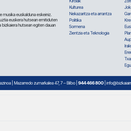
Kirolak
Zor
Kulturea
Jok
Nekazaritza eta arrantza
Gar
e musika euskalduna eskeiniz.
 guztia euskera hutsean emitiduten
Politika
Kre
a bizkaiera hutsean egiten dauan
Sormena
Eus
Zientzia eta Teknologia
Plan
Aup
Irak
Ere
Txa
Egu
mazinoa
| Mazarredo zumarkalea 47, 7 – Bilbo |
944 466 800
| info@bizkaiair