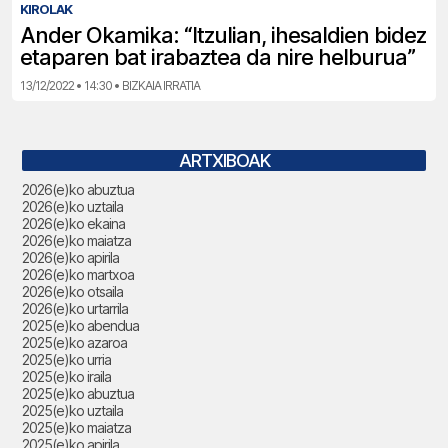
KIROLAK
Ander Okamika: “Itzulian, ihesaldien bidez
etaparen bat irabaztea da nire helburua”
13/12/2022 • 14:30 • BIZKAIA IRRATIA
ARTXIBOAK
2026(e)ko abuztua
2026(e)ko uztaila
2026(e)ko ekaina
2026(e)ko maiatza
2026(e)ko apirila
2026(e)ko martxoa
2026(e)ko otsaila
2026(e)ko urtarrila
2025(e)ko abendua
2025(e)ko azaroa
2025(e)ko urria
2025(e)ko iraila
2025(e)ko abuztua
2025(e)ko uztaila
2025(e)ko maiatza
2025(e)ko apirila