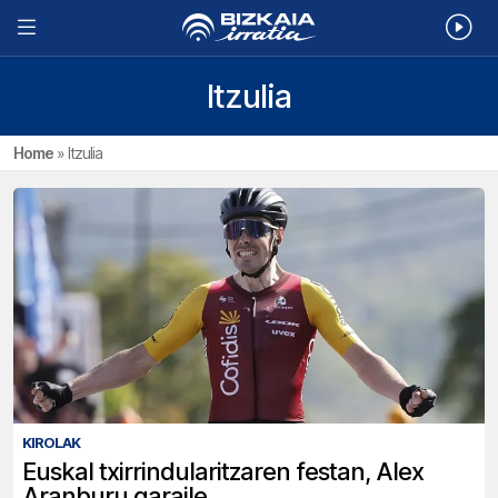
Itzulia
Home
»
Itzulia
KIROLAK
Euskal txirrindularitzaren festan, Alex
Aranburu garaile