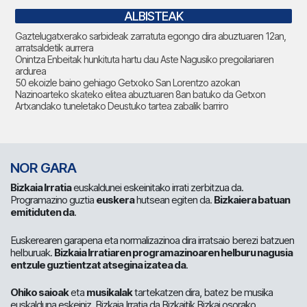
ALBISTEAK
Gaztelugatxerako sarbideak zarratuta egongo dira abuztuaren 12an,
arratsaldetik aurrera
Onintza Enbeitak hunkituta hartu dau Aste Nagusiko pregoilariaren
ardurea
50 ekoizle baino gehiago Getxoko San Lorentzo azokan
Nazinoarteko skateko elitea abuztuaren 8an batuko da Getxon
Artxandako tuneletako Deustuko tartea zabalik barriro
NOR GARA
Bizkaia Irratia
euskaldunei eskeinitako irrati zerbitzua da.
Programazino guztia
euskera
hutsean egiten da.
Bizkaiera batuan
emitiduten da
.
Euskerearen garapena eta normalizazinoa dira irratsaio berezi batzuen
helburuak.
Bizkaia Irratiaren programazinoaren helburu nagusia
entzule guztientzat atsegina izatea da
.
Ohiko saioak
eta
musikalak
tartekatzen dira, batez be musika
euskalduna eskeiniz. Bizkaia Irratia da Bizkaitik Bizkai osorako