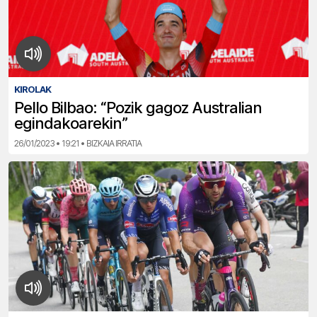
KIROLAK
Pello Bilbao: “Pozik gagoz Australian
egindakoarekin”
26/01/2023 • 19:21 • BIZKAIA IRRATIA