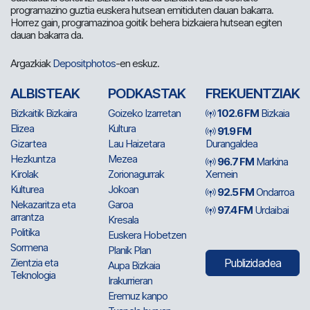
programazino guztia euskera hutsean emitiduten dauan bakarra.
Horrez gain, programazinoa goitik behera bizkaiera hutsean egiten
dauan bakarra da.
Argazkiak
Depositphotos
-en eskuz.
ALBISTEAK
PODKASTAK
FREKUENTZIAK
Bizkaitik Bizkaira
Goizeko Izarretan
102.6 FM
Bizkaia
Elizea
Kultura
91.9 FM
Gizartea
Lau Haizetara
Durangaldea
Hezkuntza
Mezea
96.7 FM
Markina
Kirolak
Zorionagurrak
Xemein
Kulturea
Jokoan
92.5 FM
Ondarroa
Nekazaritza eta
Garoa
97.4 FM
Urdaibai
arrantza
Kresala
Politika
Euskera Hobetzen
Sormena
Planik Plan
Zientzia eta
Publizidadea
Aupa Bizkaia
Teknologia
Irakurrieran
Eremuz kanpo