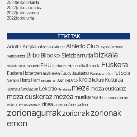
2023(e)ko urtarrila
2022(e)ko abendua
2022(e)ko azaroa
2022(e)ko urria
ETIKETAK
Athletic Club
Adolfo Arejita
antzerkia
Athletic
Bermeo
Begoña
bizkaia
Bilbo
Bilboko Eleizbarrutia
bertsolaritza
Euskera
EHU
euskaltzaindia
bizkaiko foru aldundia
euskal musika
futbola
Euskera Hobetzen
euskerea
Eusko Jaurlaritza
Farmazia tartea
kirola
Kulturea
kultura
Herriz Herri
Gernika
Juan del Arco
Irakurrieran
meza
Lekeitio
meza euskaraz
labayru fundazioa
literaturea
meza euskeraz
mezea
musika
Netflix
prime
osasuna
zinea
zinema
Zine tartea
video
urte askotarako
zorionagurrak
zorionak
zorionak
emon