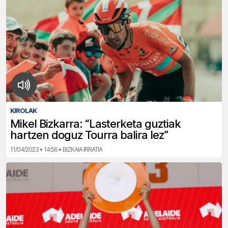
KIROLAK
Mikel Bizkarra: “Lasterketa guztiak
hartzen doguz Tourra balira lez”
11/04/2023 • 14:56 • BIZKAIA IRRATIA