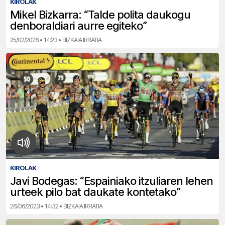
KIROLAK
Mikel Bizkarra: “Talde polita daukogu
denboraldiari aurre egiteko”
25/02/2026 • 14:23 • BIZKAIA IRRATIA
KIROLAK
Javi Bodegas: “Espainiako itzuliaren lehen
urteek pilo bat daukate kontetako”
26/06/2023 • 14:32 • BIZKAIA IRRATIA