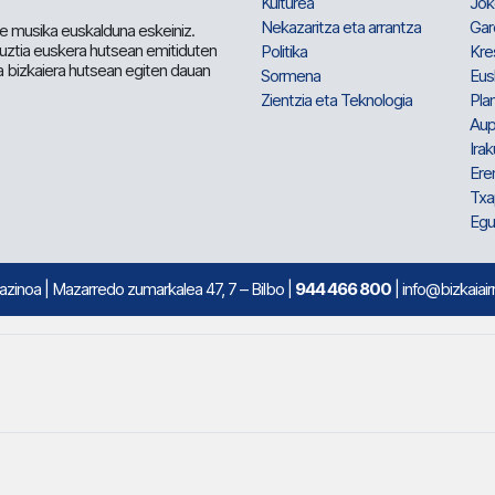
Kulturea
Jok
Nekazaritza eta arrantza
Gar
e musika euskalduna eskeiniz.
 guztia euskera hutsean emitiduten
Politika
Kre
a bizkaiera hutsean egiten dauan
Sormena
Eus
Zientzia eta Teknologia
Plan
Aup
Irak
Ere
Txa
Egu
mazinoa
| Mazarredo zumarkalea 47, 7 – Bilbo |
944 466 800
| info@bizkaiair