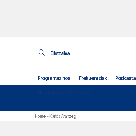
Bilatzailea
Programazinoa
Frekuentziak
Podkasta
Nekazaritza eta arrantza
Home
»
Karlos Aranzegi