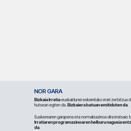
NOR GARA
Bizkaia Irratia
euskaldunei eskeinitako irrati zerbitzua
hutsean egiten da.
Bizkaiera batuan emitiduten da
.
Euskerearen garapena eta normalizazinoa dira irratsaio 
Irratiaren programazinoaren helburu nagusia entz
da
.