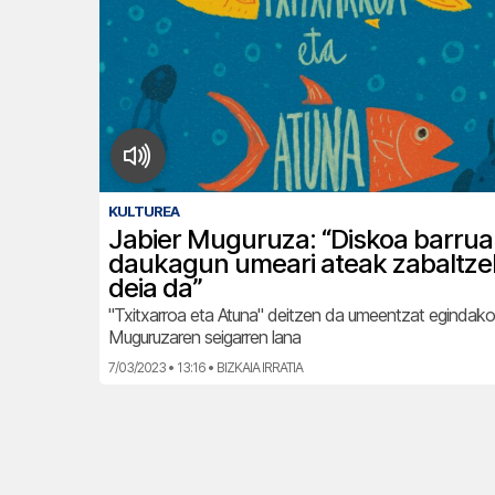
KULTUREA
Jabier Muguruza: “Diskoa barru
daukagun umeari ateak zabaltze
deia da”
"Txitxarroa eta Atuna" deitzen da umeentzat egindako
Muguruzaren seigarren lana
7/03/2023 • 13:16 • BIZKAIA IRRATIA