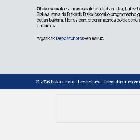
Ohiko saioak
eta
musikalak
tartekatzen dira, batez b
Bizkaia Irratia da Bizkaitik Bizkai osorako programazino
dauan bakarra. Horrez gain, programazinoa goitik beher
bakarra da.
Argazkiak
Depositphotos
-en eskuz.
© 2026 Bizkaia Irratia
|
Lege oharra
|
Pribatutasun infor