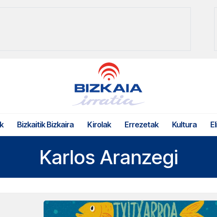
k
Bizkaitik Bizkaira
Kirolak
Errezetak
Kultura
El
Karlos Aranzegi