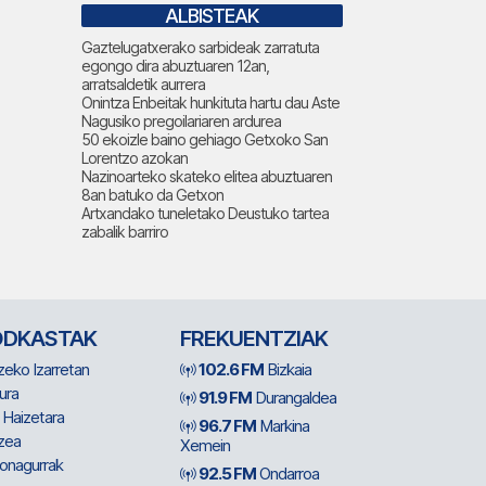
ALBISTEAK
Gaztelugatxerako sarbideak zarratuta
egongo dira abuztuaren 12an,
arratsaldetik aurrera
Onintza Enbeitak hunkituta hartu dau Aste
Nagusiko pregoilariaren ardurea
50 ekoizle baino gehiago Getxoko San
Lorentzo azokan
Nazinoarteko skateko elitea abuztuaren
8an batuko da Getxon
Artxandako tuneletako Deustuko tartea
zabalik barriro
ODKASTAK
FREKUENTZIAK
zeko Izarretan
102.6 FM
Bizkaia
ura
91.9 FM
Durangaldea
 Haizetara
96.7 FM
Markina
zea
Xemein
ionagurrak
92.5 FM
Ondarroa