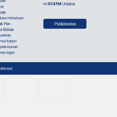
oan
97.4 FM
Urdaibai
oa
sala
kera Hobetzen
ik Plan
Publizidadea
a Bizkaia
urrieran
muz kanpo
pela buruan
nez egun
ratia.eus