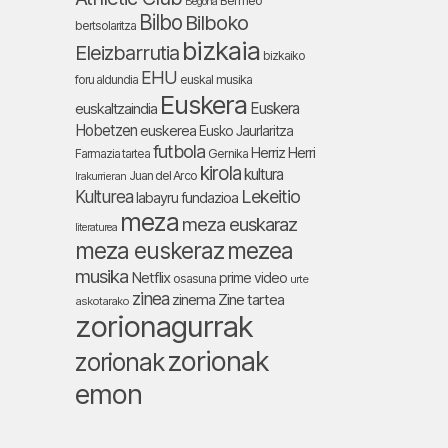
Bermeo
Begoña
Bilbo
Bilboko
bertsolaritza
bizkaia
Eleizbarrutia
bizkaiko
EHU
foru aldundia
euskal musika
Euskera
Euskera
euskaltzaindia
Hobetzen
euskerea
Eusko Jaurlaritza
futbola
Herriz Herri
Farmazia tartea
Gernika
kirola
kultura
Juan del Arco
Irakurrieran
Lekeitio
Kulturea
labayru fundazioa
meza
meza euskaraz
literaturea
meza euskeraz
mezea
musika
Netflix
prime video
osasuna
urte
zinea
zinema
Zine tartea
askotarako
zorionagurrak
zorionak
zorionak
emon