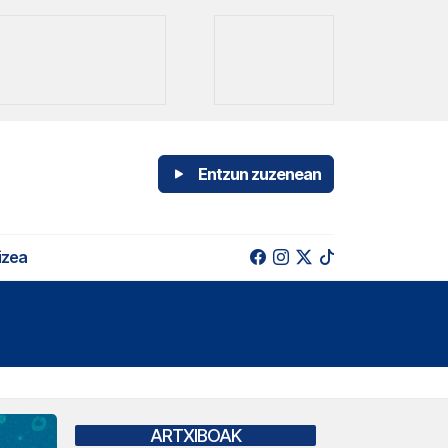
Entzun zuzenean
izea
ARTXIBOAK