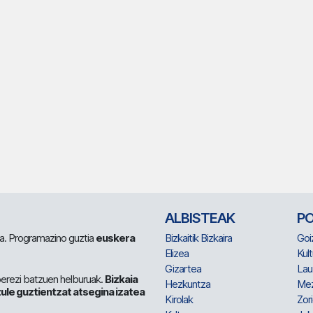
ALBISTEAK
P
 da. Programazino guztia
euskera
Bizkaitik Bizkaira
Goi
Elizea
Kult
Gizartea
Lau
berezi batzuen helburuak.
Bizkaia
Hezkuntza
Me
ule guztientzat atsegina izatea
Kirolak
Zor