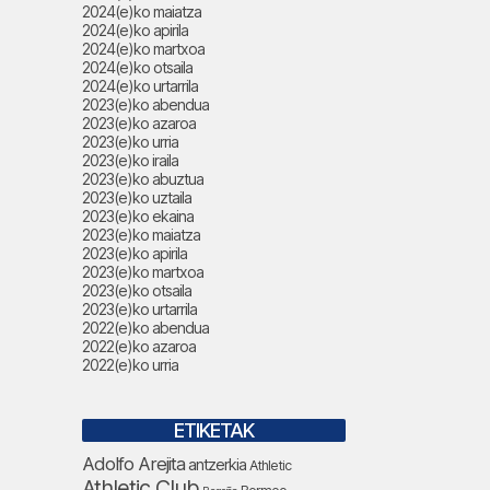
2024(e)ko maiatza
2024(e)ko apirila
2024(e)ko martxoa
2024(e)ko otsaila
2024(e)ko urtarrila
2023(e)ko abendua
2023(e)ko azaroa
2023(e)ko urria
2023(e)ko iraila
2023(e)ko abuztua
2023(e)ko uztaila
2023(e)ko ekaina
2023(e)ko maiatza
2023(e)ko apirila
2023(e)ko martxoa
2023(e)ko otsaila
2023(e)ko urtarrila
2022(e)ko abendua
2022(e)ko azaroa
2022(e)ko urria
ETIKETAK
Adolfo Arejita
antzerkia
Athletic
Athletic Club