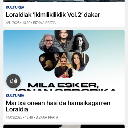
KULTUREA
Loraldiak ‘Ikimilikiliklik Vol.2’ dakar
4/11/2025 • 13:30 • BIZKAIA IRRATIA
KULTUREA
Martxa onean hasi da hamaikagarren
Loraldia
14/03/2025 • 13:48 • BIZKAIA IRRATIA