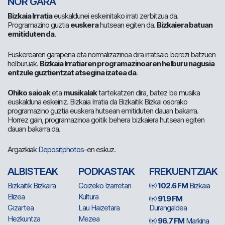
NOR GARA
Bizkaia Irratia
euskaldunei eskeinitako irrati zerbitzua da.
Programazino guztia
euskera
hutsean egiten da.
Bizkaiera batuan
emitiduten da
.
Euskerearen garapena eta normalizazinoa dira irratsaio berezi batzuen
helburuak.
Bizkaia Irratiaren programazinoaren helburu nagusia
entzule guztientzat atsegina izatea da
.
Ohiko saioak
eta
musikalak
tartekatzen dira, batez be musika
euskalduna eskeiniz. Bizkaia Irratia da Bizkaitik Bizkai osorako
programazino guztia euskera hutsean emitiduten dauan bakarra.
Horrez gain, programazinoa goitik behera bizkaiera hutsean egiten
dauan bakarra da.
Argazkiak
Depositphotos
-en eskuz.
ALBISTEAK
PODKASTAK
FREKUENTZIAK
Bizkaitik Bizkaira
Goizeko Izarretan
102.6 FM
Bizkaia
Elizea
Kultura
91.9 FM
Gizartea
Lau Haizetara
Durangaldea
Hezkuntza
Mezea
96.7 FM
Markina