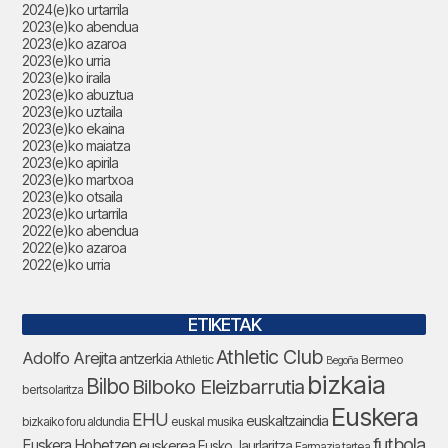
2024(e)ko urtarrila
2023(e)ko abendua
2023(e)ko azaroa
2023(e)ko urria
2023(e)ko iraila
2023(e)ko abuztua
2023(e)ko uztaila
2023(e)ko ekaina
2023(e)ko maiatza
2023(e)ko apirila
2023(e)ko martxoa
2023(e)ko otsaila
2023(e)ko urtarrila
2022(e)ko abendua
2022(e)ko azaroa
2022(e)ko urria
ETIKETAK
Athletic Club
Adolfo Arejita
antzerkia
Athletic
Bermeo
Begoña
bizkaia
Bilbo
Bilboko Eleizbarrutia
bertsolaritza
Euskera
EHU
euskaltzaindia
bizkaiko foru aldundia
euskal musika
futbola
Euskera Hobetzen
euskerea
Eusko Jaurlaritza
Farmazia tartea