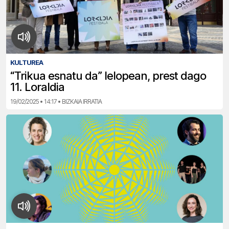
KULTUREA
“Trikua esnatu da” lelopean, prest dago
11. Loraldia
19/02/2025 • 14:17 • BIZKAIA IRRATIA