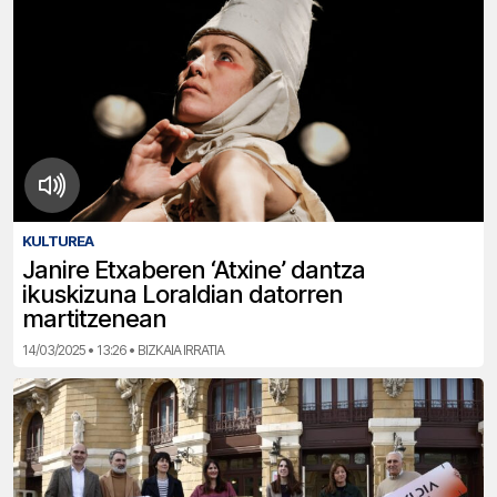
KULTUREA
Janire Etxaberen ‘Atxine’ dantza
ikuskizuna Loraldian datorren
martitzenean
14/03/2025 • 13:26 • BIZKAIA IRRATIA