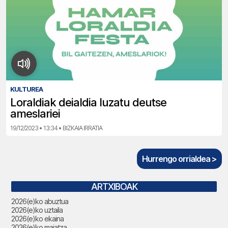
KULTUREA
Loraldiak deialdia luzatu deutse
ameslariei
19/12/2023 • 13:34 • BIZKAIA IRRATIA
Hurrengo orrialdea >
ARTXIBOAK
2026(e)ko abuztua
2026(e)ko uztaila
2026(e)ko ekaina
2026(e)ko maiatza