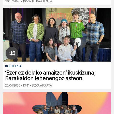
30/07/2026 • 10:50 • BIZKAIA IRRATIA
KULTUREA
‘Ezer ez delako amaitzen’ ikuskizuna,
Barakaldon lehenengoz asteon
20/04/2026 • 13:41 • BIZKAIA IRRATIA