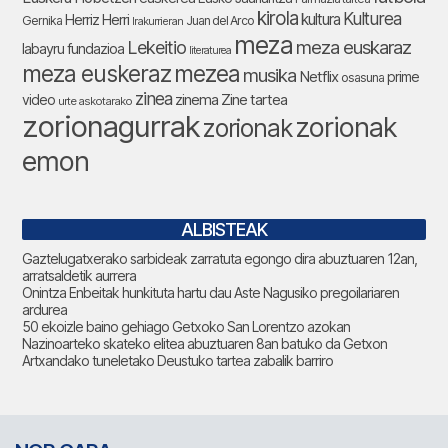
kirola
Kulturea
kultura
Herriz Herri
Gernika
Juan del Arco
Irakurrieran
meza
Lekeitio
meza euskaraz
labayru fundazioa
literaturea
meza euskeraz
mezea
musika
Netflix
prime
osasuna
zinea
zinema
Zine tartea
video
urte askotarako
zorionagurrak
zorionak
zorionak
emon
ALBISTEAK
Gaztelugatxerako sarbideak zarratuta egongo dira abuztuaren 12an,
arratsaldetik aurrera
Onintza Enbeitak hunkituta hartu dau Aste Nagusiko pregoilariaren
ardurea
50 ekoizle baino gehiago Getxoko San Lorentzo azokan
Nazinoarteko skateko elitea abuztuaren 8an batuko da Getxon
Artxandako tuneletako Deustuko tartea zabalik barriro