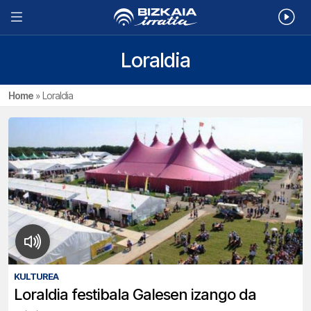
Loraldia
Home
»
Loraldia
KULTUREA
Loraldia festibala Galesen izango da