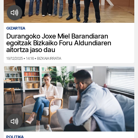
GIZARTEA
Durangoko Joxe Miel Barandiaran
egoitzak Bizkaiko Foru Aldundiaren
aitortza jaso dau
19/12/2025 • 14:16 • BIZKAIA IRRATIA
POLITIKA