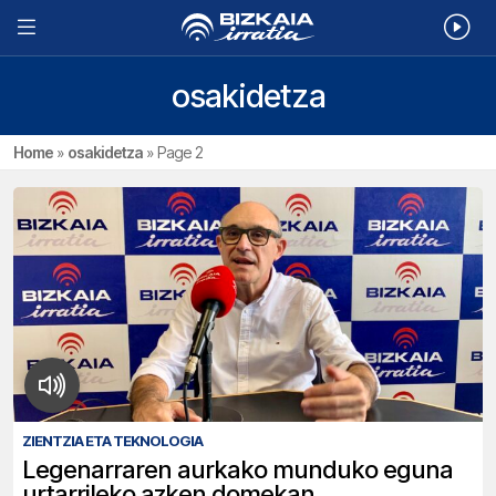
osakidetza
Home
»
osakidetza
»
Page 2
ZIENTZIA ETA TEKNOLOGIA
Legenarraren aurkako munduko eguna
urtarrileko azken domekan