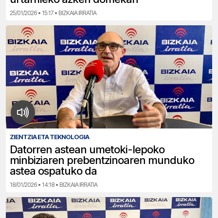
25/01/2026 • 15:17 • BIZKAIA IRRATIA
ZIENTZIA ETA TEKNOLOGIA
Datorren astean umetoki-lepoko
minbiziaren prebentzinoaren munduko
astea ospatuko da
18/01/2026 • 14:18 • BIZKAIA IRRATIA