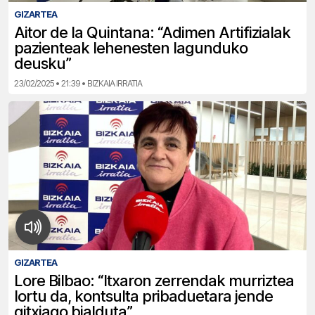
GIZARTEA
Aitor de la Quintana: “Adimen Artifizialak
pazienteak lehenesten lagunduko
deusku”
23/02/2025 • 21:39 • BIZKAIA IRRATIA
GIZARTEA
Lore Bilbao: “Itxaron zerrendak murriztea
lortu da, kontsulta pribaduetara jende
gitxiago bialduta”