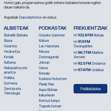
Horrez gain, programazinoa goitik behera bizkaiera hutsean egiten
dauan bakarra da.
Argazkiak
Depositphotos
-en eskuz.
ALBISTEAK
PODKASTAK
FREKUENTZIAK
Bizkaitik Bizkaira
Goizeko Izarretan
102.6 FM
Bizkaia
Elizea
Kultura
91.9 FM
Gizartea
Lau Haizetara
Durangaldea
Hezkuntza
Mezea
96.7 FM
Markina
Kirolak
Zorionagurrak
Xemein
Kulturea
Jokoan
92.5 FM
Ondarroa
Nekazaritza eta
Garoa
97.4 FM
Urdaibai
arrantza
Kresala
Politika
Euskera Hobetzen
Sormena
Planik Plan
Zientzia eta
Publizidadea
Aupa Bizkaia
Teknologia
Irakurrieran
Eremuz kanpo
Txapela buruan