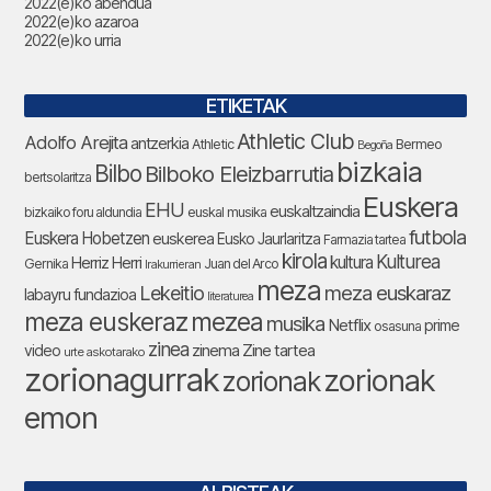
2022(e)ko abendua
2022(e)ko azaroa
2022(e)ko urria
ETIKETAK
Athletic Club
Adolfo Arejita
antzerkia
Athletic
Bermeo
Begoña
bizkaia
Bilbo
Bilboko Eleizbarrutia
bertsolaritza
Euskera
EHU
euskaltzaindia
bizkaiko foru aldundia
euskal musika
futbola
Euskera Hobetzen
euskerea
Eusko Jaurlaritza
Farmazia tartea
kirola
Kulturea
kultura
Herriz Herri
Gernika
Juan del Arco
Irakurrieran
meza
Lekeitio
meza euskaraz
labayru fundazioa
literaturea
meza euskeraz
mezea
musika
Netflix
prime
osasuna
zinea
zinema
Zine tartea
video
urte askotarako
zorionagurrak
zorionak
zorionak
emon