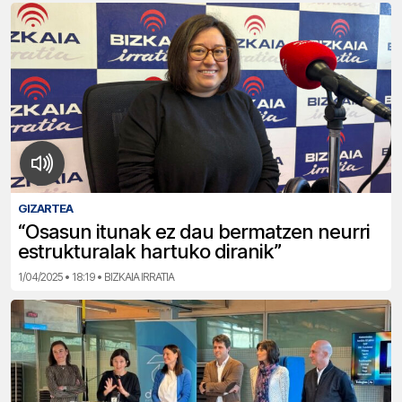
GIZARTEA
“Osasun itunak ez dau bermatzen neurri
estrukturalak hartuko diranik”
1/04/2025 • 18:19 • BIZKAIA IRRATIA