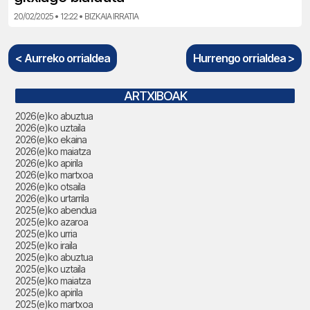
20/02/2025 • 12:22 • BIZKAIA IRRATIA
< Aurreko orrialdea
Hurrengo orrialdea >
ARTXIBOAK
2026(e)ko abuztua
2026(e)ko uztaila
2026(e)ko ekaina
2026(e)ko maiatza
2026(e)ko apirila
2026(e)ko martxoa
2026(e)ko otsaila
2026(e)ko urtarrila
2025(e)ko abendua
2025(e)ko azaroa
2025(e)ko urria
2025(e)ko iraila
2025(e)ko abuztua
2025(e)ko uztaila
2025(e)ko maiatza
2025(e)ko apirila
2025(e)ko martxoa