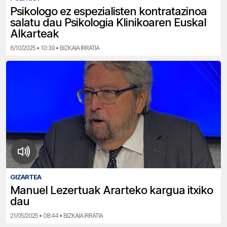
Psikologo ez espezialisten kontratazinoa
salatu dau Psikologia Klinikoaren Euskal
Alkarteak
6/10/2025 • 10:39 • BIZKAIA IRRATIA
GIZARTEA
Manuel Lezertuak Ararteko kargua itxiko
dau
21/05/2025 • 08:44 • BIZKAIA IRRATIA