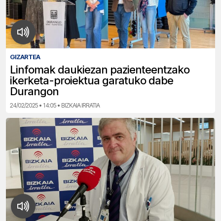
GIZARTEA
Linfomak daukiezan pazienteentzako
ikerketa-proiektua garatuko dabe
Durangon
24/02/2025 • 14:05 • BIZKAIA IRRATIA