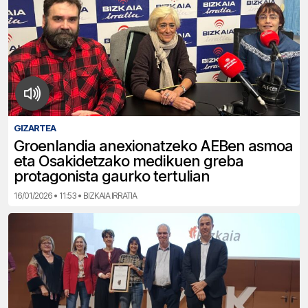
GIZARTEA
Groenlandia anexionatzeko AEBen asmoa
eta Osakidetzako medikuen greba
protagonista gaurko tertulian
16/01/2026 • 11:53 • BIZKAIA IRRATIA