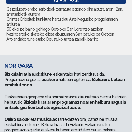
ALBISTEAK
Gaztelugatxerako sarbideak zarratuta egongo dira abuztuaren 12an,
arratsaldetik aurrera
Onintza Enbeitak hunkituta hartu dau Aste Nagusiko pregoilariaren
ardurea
50 ekoizle baino gehiago Getxoko San Lorentzo azokan
Nazinoarteko skateko elitea abuztuaren 8an batuko da Getxon
Artxandako tuneletako Deustuko tartea zabalik barriro
NOR GARA
Bizkaia Irratia
euskaldunei eskeinitako irrati zerbitzua da.
Programazino guztia
euskera
hutsean egiten da.
Bizkaiera batuan
emitiduten da
.
Euskerearen garapena eta normalizazinoa dira irratsaio berezi batzuen
helburuak.
Bizkaia Irratiaren programazinoaren helburu nagusia
entzule guztientzat atsegina izatea da
.
Ohiko saioak
eta
musikalak
tartekatzen dira, batez be musika
euskalduna eskeiniz. Bizkaia Irratia da Bizkaitik Bizkai osorako
programazino guztia euskera hutsean emitiduten dauan bakarra.