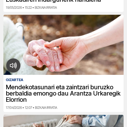
19/05/2026 • 15:22 • BIZKAIA IRRATIA
GIZARTEA
Mendekotasunari eta zaintzari buruzko
berbaldia emongo dau Arantza Urkaregik
Elorrion
17/04/2026 • 12:07 • BIZKAIA IRRATIA