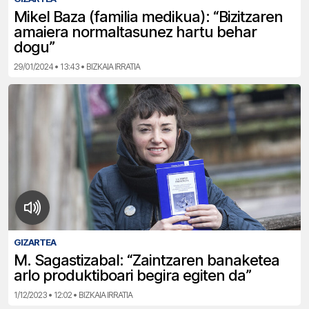
Mikel Baza (familia medikua): “Bizitzaren
amaiera normaltasunez hartu behar
dogu”
29/01/2024 • 13:43 • BIZKAIA IRRATIA
GIZARTEA
M. Sagastizabal: “Zaintzaren banaketea
arlo produktiboari begira egiten da”
1/12/2023 • 12:02 • BIZKAIA IRRATIA