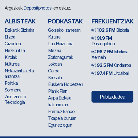
Argazkiak
Depositphotos
-en eskuz.
ALBISTEAK
PODKASTAK
FREKUENTZIAK
Bizkaitik Bizkaira
Goizeko Izarretan
102.6 FM
Bizkaia
Elizea
Kultura
91.9 FM
Gizartea
Lau Haizetara
Durangaldea
Hezkuntza
Mezea
96.7 FM
Markina
Kirolak
Zorionagurrak
Xemein
Kulturea
Jokoan
92.5 FM
Ondarroa
Nekazaritza eta
Garoa
97.4 FM
Urdaibai
arrantza
Kresala
Politika
Euskera Hobetzen
Sormena
Planik Plan
Zientzia eta
Publizidadea
Aupa Bizkaia
Teknologia
Irakurrieran
Eremuz kanpo
Txapela buruan
Egunez egun