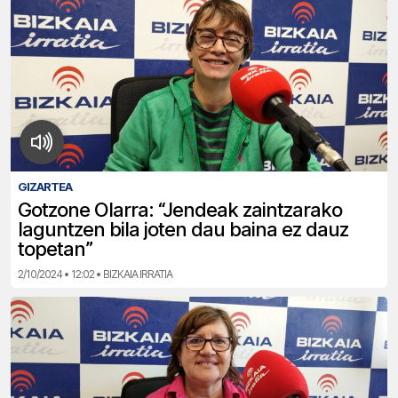
GIZARTEA
Gotzone Olarra: “Jendeak zaintzarako
laguntzen bila joten dau baina ez dauz
topetan”
2/10/2024 • 12:02 • BIZKAIA IRRATIA