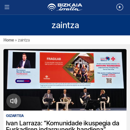
zaintza
Home
»
zaintza
GIZARTEA
Ivan Larraza: “Komunidade ikuspegia da
Euskadiren indargunerik handiena”