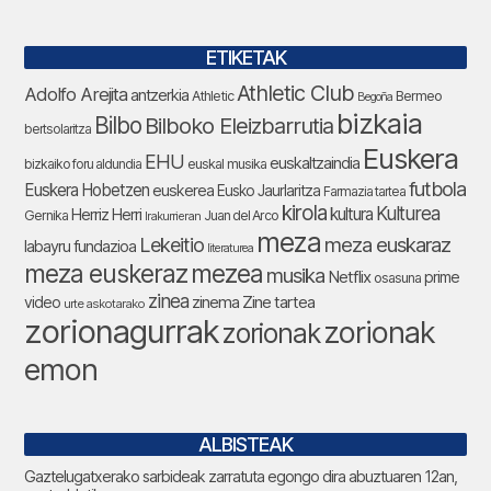
ETIKETAK
Athletic Club
Adolfo Arejita
antzerkia
Athletic
Bermeo
Begoña
bizkaia
Bilbo
Bilboko Eleizbarrutia
bertsolaritza
Euskera
EHU
euskaltzaindia
bizkaiko foru aldundia
euskal musika
futbola
Euskera Hobetzen
euskerea
Eusko Jaurlaritza
Farmazia tartea
kirola
Kulturea
kultura
Herriz Herri
Gernika
Juan del Arco
Irakurrieran
meza
Lekeitio
meza euskaraz
labayru fundazioa
literaturea
meza euskeraz
mezea
musika
Netflix
prime
osasuna
zinea
zinema
Zine tartea
video
urte askotarako
zorionagurrak
zorionak
zorionak
emon
ALBISTEAK
Gaztelugatxerako sarbideak zarratuta egongo dira abuztuaren 12an,