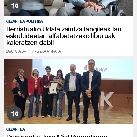
GIZARTEA POLITIKA
Berriatuako Udala zaintza langileak lan
eskubideetan alfabetatzeko liburuak
kaleratzen dabil
28/01/2026 • 11:17 • BIZKAIA IRRATIA
GIZARTEA