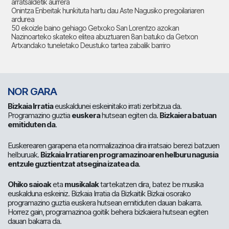
arratsaldetik aurrera
Onintza Enbeitak hunkituta hartu dau Aste Nagusiko pregoilariaren
ardurea
50 ekoizle baino gehiago Getxoko San Lorentzo azokan
Nazinoarteko skateko elitea abuztuaren 8an batuko da Getxon
Artxandako tuneletako Deustuko tartea zabalik barriro
NOR GARA
Bizkaia Irratia
euskaldunei eskeinitako irrati zerbitzua da.
Programazino guztia
euskera
hutsean egiten da.
Bizkaiera batuan
emitiduten da
.
Euskerearen garapena eta normalizazinoa dira irratsaio berezi batzuen
helburuak.
Bizkaia Irratiaren programazinoaren helburu nagusia
entzule guztientzat atsegina izatea da
.
Ohiko saioak
eta
musikalak
tartekatzen dira, batez be musika
euskalduna eskeiniz. Bizkaia Irratia da Bizkaitik Bizkai osorako
programazino guztia euskera hutsean emitiduten dauan bakarra.
Horrez gain, programazinoa goitik behera bizkaiera hutsean egiten
dauan bakarra da.