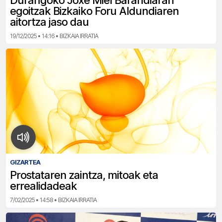
Durangoko Joxe Miel Barandiaran
egoitzak Bizkaiko Foru Aldundiaren
aitortza jaso dau
19/12/2025 • 14:16 • BIZKAIA IRRATIA
GIZARTEA
Prostataren zaintza, mitoak eta
errealidadeak
7/02/2025 • 14:58 • BIZKAIA IRRATIA