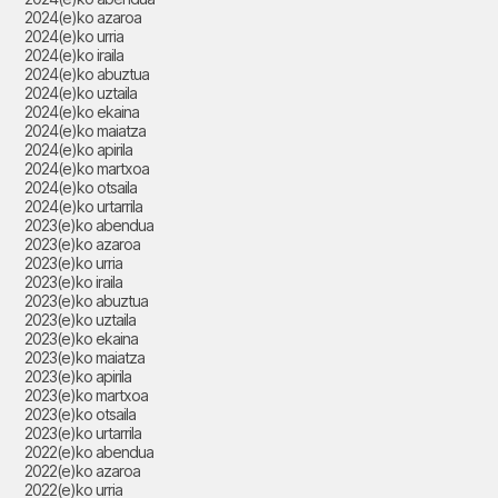
2024(e)ko azaroa
2024(e)ko urria
2024(e)ko iraila
2024(e)ko abuztua
2024(e)ko uztaila
2024(e)ko ekaina
2024(e)ko maiatza
2024(e)ko apirila
2024(e)ko martxoa
2024(e)ko otsaila
2024(e)ko urtarrila
2023(e)ko abendua
2023(e)ko azaroa
2023(e)ko urria
2023(e)ko iraila
2023(e)ko abuztua
2023(e)ko uztaila
2023(e)ko ekaina
2023(e)ko maiatza
2023(e)ko apirila
2023(e)ko martxoa
2023(e)ko otsaila
2023(e)ko urtarrila
2022(e)ko abendua
2022(e)ko azaroa
2022(e)ko urria