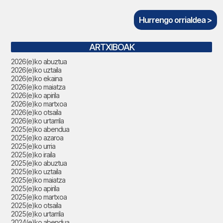
Hurrengo orrialdea >
ARTXIBOAK
2026(e)ko abuztua
2026(e)ko uztaila
2026(e)ko ekaina
2026(e)ko maiatza
2026(e)ko apirila
2026(e)ko martxoa
2026(e)ko otsaila
2026(e)ko urtarrila
2025(e)ko abendua
2025(e)ko azaroa
2025(e)ko urria
2025(e)ko iraila
2025(e)ko abuztua
2025(e)ko uztaila
2025(e)ko maiatza
2025(e)ko apirila
2025(e)ko martxoa
2025(e)ko otsaila
2025(e)ko urtarrila
2024(e)ko abendua