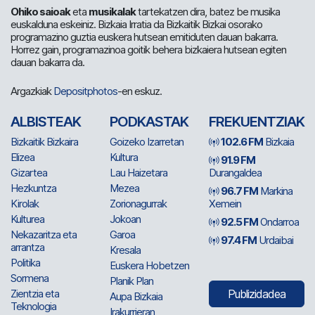
Ohiko saioak
eta
musikalak
tartekatzen dira, batez be musika
euskalduna eskeiniz. Bizkaia Irratia da Bizkaitik Bizkai osorako
programazino guztia euskera hutsean emitiduten dauan bakarra.
Horrez gain, programazinoa goitik behera bizkaiera hutsean egiten
dauan bakarra da.
Argazkiak
Depositphotos
-en eskuz.
ALBISTEAK
PODKASTAK
FREKUENTZIAK
Bizkaitik Bizkaira
Goizeko Izarretan
102.6 FM
Bizkaia
Elizea
Kultura
91.9 FM
Gizartea
Lau Haizetara
Durangaldea
Hezkuntza
Mezea
96.7 FM
Markina
Kirolak
Zorionagurrak
Xemein
Kulturea
Jokoan
92.5 FM
Ondarroa
Nekazaritza eta
Garoa
97.4 FM
Urdaibai
arrantza
Kresala
Politika
Euskera Hobetzen
Sormena
Planik Plan
Zientzia eta
Publizidadea
Aupa Bizkaia
Teknologia
Irakurrieran