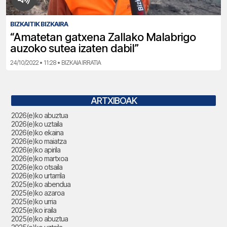
BIZKAITIK BIZKAIRA
“Amatetan gatxena Zallako Malabrigo
auzoko sutea izaten dabil”
24/10/2022 • 11:28 • BIZKAIA IRRATIA
ARTXIBOAK
2026(e)ko abuztua
2026(e)ko uztaila
2026(e)ko ekaina
2026(e)ko maiatza
2026(e)ko apirila
2026(e)ko martxoa
2026(e)ko otsaila
2026(e)ko urtarrila
2025(e)ko abendua
2025(e)ko azaroa
2025(e)ko urria
2025(e)ko iraila
2025(e)ko abuztua