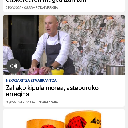
21/01/2025 • 08:36 • BIZKAIA IRRATIA
NEKAZARITZA ETA ARRANTZA
Zallako kipula morea, asteburuko
erregina
31/05/2024 • 12:30 • BIZKAIA IRRATIA