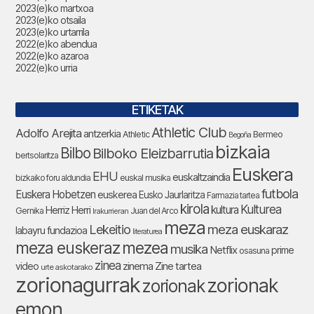
2023(e)ko martxoa
2023(e)ko otsaila
2023(e)ko urtarrila
2022(e)ko abendua
2022(e)ko azaroa
2022(e)ko urria
ETIKETAK
Athletic Club
Adolfo Arejita
antzerkia
Athletic
Bermeo
Begoña
bizkaia
Bilbo
Bilboko Eleizbarrutia
bertsolaritza
Euskera
EHU
euskaltzaindia
bizkaiko foru aldundia
euskal musika
futbola
Euskera Hobetzen
euskerea
Eusko Jaurlaritza
Farmazia tartea
kirola
Kulturea
kultura
Herriz Herri
Gernika
Juan del Arco
Irakurrieran
meza
Lekeitio
meza euskaraz
labayru fundazioa
literaturea
meza euskeraz
mezea
musika
Netflix
prime
osasuna
zinea
zinema
Zine tartea
video
urte askotarako
zorionagurrak
zorionak
zorionak
emon