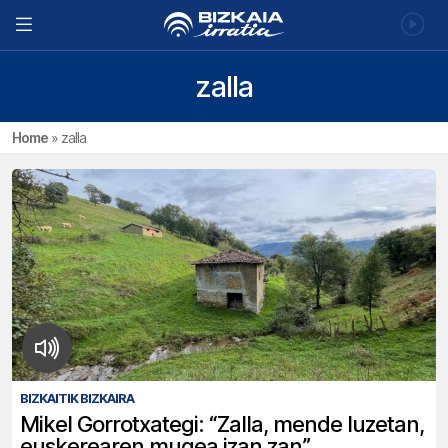
zalla
Home
»
zalla
BIZKAITIK BIZKAIRA
Mikel Gorrotxategi: “Zalla, mende luzetan,
euskerearen mugea izan zan”