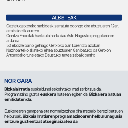
ALBISTEAK
Gaztelugatxerako sarbideak zarratuta egongo dira abuztuaren 12an,
arratsaldetik aurrera
Onintza Enbeitak hunkituta hartu dau Aste Nagusiko pregoilariaren
ardurea
50 ekoizle baino gehiago Getxoko San Lorentzo azokan
Nazinoarteko skateko elitea abuztuaren 8an batuko da Getxon
Artxandako tuneletako Deustuko tartea zabalik barriro
NOR GARA
Bizkaia Irratia
euskaldunei eskeinitako irrati zerbitzua da.
Programazino guztia
euskera
hutsean egiten da.
Bizkaiera batuan
emitiduten da
.
Euskerearen garapena eta normalizazinoa dira irratsaio berezi batzuen
helburuak.
Bizkaia Irratiaren programazinoaren helburu nagusia
entzule guztientzat atsegina izatea da
.