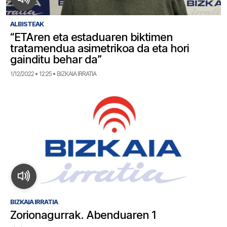
ALBISTEAK
“ETAren eta estaduaren biktimen
tratamendua asimetrikoa da eta hori
gainditu behar da”
1/12/2022 • 12:25 • BIZKAIA IRRATIA
BIZKAIA IRRATIA
Zorionagurrak. Abenduaren 1