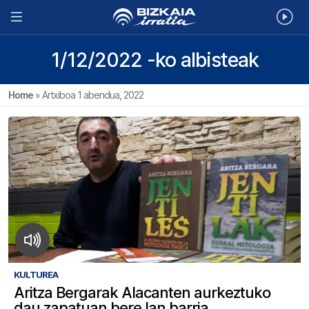
1/12/2022 -ko albisteak
Home
»
Artxiboa 1 abendua, 2022
KULTUREA
Aritza Bergarak Alacanten aurkeztuko
dau zapatuan bere lan barria