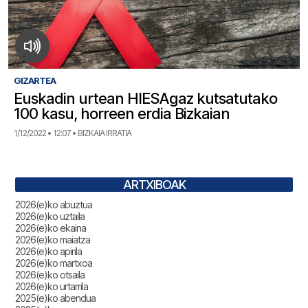
GIZARTEA
Euskadin urtean HIESAgaz kutsatutako
100 kasu, horreen erdia Bizkaian
1/12/2022 • 12:07 • BIZKAIA IRRATIA
ARTXIBOAK
2026(e)ko abuztua
2026(e)ko uztaila
2026(e)ko ekaina
2026(e)ko maiatza
2026(e)ko apirila
2026(e)ko martxoa
2026(e)ko otsaila
2026(e)ko urtarrila
2025(e)ko abendua