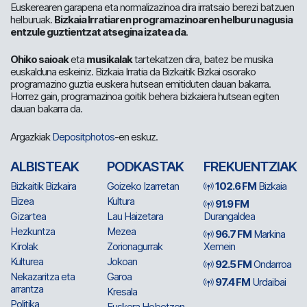
Euskerearen garapena eta normalizazinoa dira irratsaio berezi batzuen
helburuak.
Bizkaia Irratiaren programazinoaren helburu nagusia
entzule guztientzat atsegina izatea da
.
Ohiko saioak
eta
musikalak
tartekatzen dira, batez be musika
euskalduna eskeiniz. Bizkaia Irratia da Bizkaitik Bizkai osorako
programazino guztia euskera hutsean emitiduten dauan bakarra.
Horrez gain, programazinoa goitik behera bizkaiera hutsean egiten
dauan bakarra da.
Argazkiak
Depositphotos
-en eskuz.
ALBISTEAK
PODKASTAK
FREKUENTZIAK
Bizkaitik Bizkaira
Goizeko Izarretan
102.6 FM
Bizkaia
Elizea
Kultura
91.9 FM
Gizartea
Lau Haizetara
Durangaldea
Hezkuntza
Mezea
96.7 FM
Markina
Kirolak
Zorionagurrak
Xemein
Kulturea
Jokoan
92.5 FM
Ondarroa
Nekazaritza eta
Garoa
97.4 FM
Urdaibai
arrantza
Kresala
Politika
Euskera Hobetzen