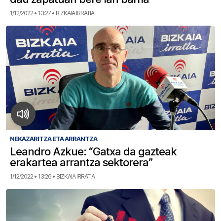
1/12/2022 • 13:27 • BIZKAIA IRRATIA
NEKAZARITZA ETA ARRANTZA
Leandro Azkue: “Gatxa da gazteak
erakartea arrantza sektorera”
1/12/2022 • 13:26 • BIZKAIA IRRATIA