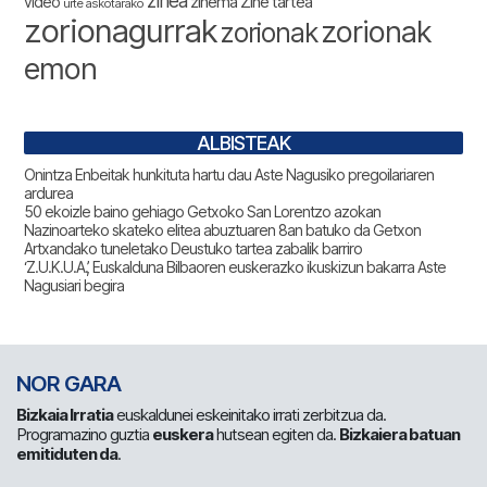
zinea
zinema
Zine tartea
video
urte askotarako
zorionagurrak
zorionak
zorionak
emon
ALBISTEAK
Onintza Enbeitak hunkituta hartu dau Aste Nagusiko pregoilariaren
ardurea
50 ekoizle baino gehiago Getxoko San Lorentzo azokan
Nazinoarteko skateko elitea abuztuaren 8an batuko da Getxon
Artxandako tuneletako Deustuko tartea zabalik barriro
‘Z.U.K.U.A.’, Euskalduna Bilbaoren euskerazko ikuskizun bakarra Aste
Nagusiari begira
NOR GARA
Bizkaia Irratia
euskaldunei eskeinitako irrati zerbitzua da.
Programazino guztia
euskera
hutsean egiten da.
Bizkaiera batuan
emitiduten da
.