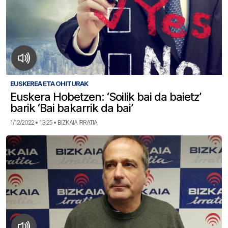
EUSKEREA ETA OHITURAK
Euskera Hobetzen: ‘Soilik bai da baietz’
barik ‘Bai bakarrik da bai’
1/12/2022 • 13:25 • BIZKAIA IRRATIA