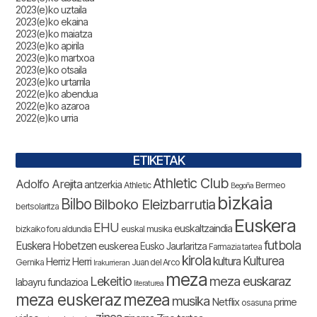
2023(e)ko uztaila
2023(e)ko ekaina
2023(e)ko maiatza
2023(e)ko apirila
2023(e)ko martxoa
2023(e)ko otsaila
2023(e)ko urtarrila
2022(e)ko abendua
2022(e)ko azaroa
2022(e)ko urria
ETIKETAK
Athletic Club
Adolfo Arejita
antzerkia
Athletic
Bermeo
Begoña
bizkaia
Bilbo
Bilboko Eleizbarrutia
bertsolaritza
Euskera
EHU
euskaltzaindia
bizkaiko foru aldundia
euskal musika
futbola
Euskera Hobetzen
euskerea
Eusko Jaurlaritza
Farmazia tartea
kirola
Kulturea
kultura
Herriz Herri
Gernika
Juan del Arco
Irakurrieran
meza
Lekeitio
meza euskaraz
labayru fundazioa
literaturea
meza euskeraz
mezea
musika
Netflix
prime
osasuna