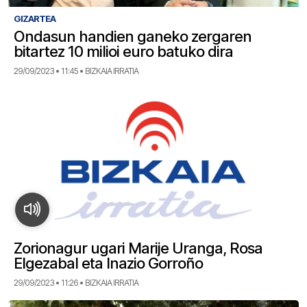
GIZARTEA
Ondasun handien ganeko zergaren
bitartez 10 milioi euro batuko dira
29/09/2023 • 11:45 • BIZKAIA IRRATIA
Zorionagur ugari Marije Uranga, Rosa
Elgezabal eta Inazio Gorroño
29/09/2023 • 11:26 • BIZKAIA IRRATIA