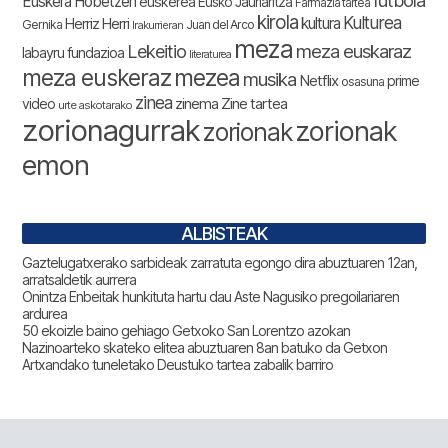
Euskera Hobetzen
euskerea
Eusko Jaurlaritza
Farmazia tartea
kirola
Kulturea
kultura
Herriz Herri
Gernika
Juan del Arco
Irakurrieran
meza
Lekeitio
meza euskaraz
labayru fundazioa
literaturea
meza euskeraz
mezea
musika
Netflix
prime
osasuna
zinea
zinema
Zine tartea
video
urte askotarako
zorionagurrak
zorionak
zorionak
emon
ALBISTEAK
Gaztelugatxerako sarbideak zarratuta egongo dira abuztuaren 12an,
arratsaldetik aurrera
Onintza Enbeitak hunkituta hartu dau Aste Nagusiko pregoilariaren
ardurea
50 ekoizle baino gehiago Getxoko San Lorentzo azokan
Nazinoarteko skateko elitea abuztuaren 8an batuko da Getxon
Artxandako tuneletako Deustuko tartea zabalik barriro