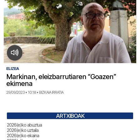
ELIZEA
Markinan, eleizbarrutiaren “Goazen”
ekimena
29/09/2023 • 10:18 • BIZKAIA IRRATIA
ARTXIBOAK
2026(e)ko abuztua
2026(e)ko uztaila
2026(e)ko ekaina