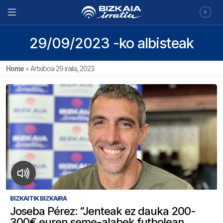
29/09/2023 -ko albisteak
Home
»
Artxiboa 29 iraila, 2023
BIZKAITIK BIZKAIRA
Joseba Pérez: “Jenteak ez dauka 200-
300€ euren seme-alabek futbolean