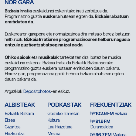
NOR GARA
Bizkaia Irratia
euskaldunei eskeinitako irrati zerbitzua da.
Programazino guztia
euskera
hutsean egiten da.
Bizkaiera batuan
emitiduten da
.
Euskerearen garapena eta normalizazinoa dira irratsaio berezi batzuen
helburuak.
Bizkaia Irratiaren programazinoaren helburu nagusia
entzule guztientzat atsegina izatea da
.
Ohiko saioak
eta
musikalak
tartekatzen dira, batez be musika
euskalduna eskeiniz. Bizkaia Irratia da Bizkaitik Bizkai osorako
programazino guztia euskera hutsean emitiduten dauan bakarra.
Horrez gain, programazinoa goitik behera bizkaiera hutsean egiten
dauan bakarra da.
Argazkiak
Depositphotos
-en eskuz.
ALBISTEAK
PODKASTAK
FREKUENTZIAK
Bizkaitik Bizkaira
Goizeko Izarretan
102.6 FM
Bizkaia
Elizea
Kultura
91.9 FM
Gizartea
Lau Haizetara
Durangaldea
Hezkuntza
Mezea
96.7 FM
Markina