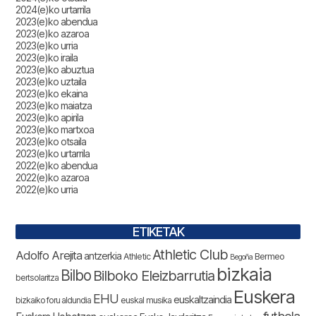
2024(e)ko urtarrila
2023(e)ko abendua
2023(e)ko azaroa
2023(e)ko urria
2023(e)ko iraila
2023(e)ko abuztua
2023(e)ko uztaila
2023(e)ko ekaina
2023(e)ko maiatza
2023(e)ko apirila
2023(e)ko martxoa
2023(e)ko otsaila
2023(e)ko urtarrila
2022(e)ko abendua
2022(e)ko azaroa
2022(e)ko urria
ETIKETAK
Athletic Club
Adolfo Arejita
antzerkia
Athletic
Bermeo
Begoña
bizkaia
Bilbo
Bilboko Eleizbarrutia
bertsolaritza
Euskera
EHU
euskaltzaindia
bizkaiko foru aldundia
euskal musika
futbola