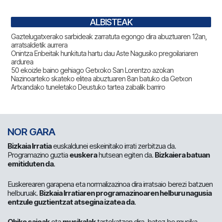
ALBISTEAK
Gaztelugatxerako sarbideak zarratuta egongo dira abuztuaren 12an,
arratsaldetik aurrera
Onintza Enbeitak hunkituta hartu dau Aste Nagusiko pregoilariaren
ardurea
50 ekoizle baino gehiago Getxoko San Lorentzo azokan
Nazinoarteko skateko elitea abuztuaren 8an batuko da Getxon
Artxandako tuneletako Deustuko tartea zabalik barriro
NOR GARA
Bizkaia Irratia
euskaldunei eskeinitako irrati zerbitzua da.
Programazino guztia
euskera
hutsean egiten da.
Bizkaiera batuan
emitiduten da
.
Euskerearen garapena eta normalizazinoa dira irratsaio berezi batzuen
helburuak.
Bizkaia Irratiaren programazinoaren helburu nagusia
entzule guztientzat atsegina izatea da
.
Ohiko saioak
eta
musikalak
tartekatzen dira, batez be musika