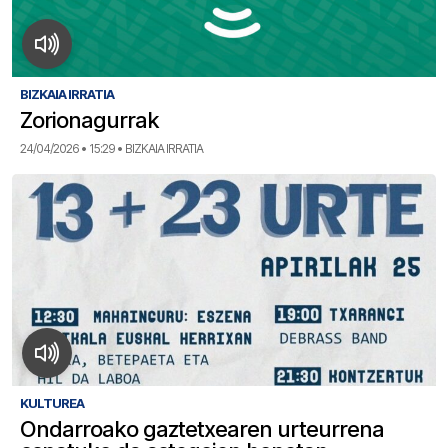
BIZKAIA IRRATIA
Zorionagurrak
24/04/2026 • 15:29 • BIZKAIA IRRATIA
KULTUREA
Ondarroako gaztetxearen urteurrena