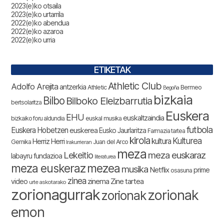
2023(e)ko otsaila
2023(e)ko urtarrila
2022(e)ko abendua
2022(e)ko azaroa
2022(e)ko urria
ETIKETAK
Athletic Club
Adolfo Arejita
antzerkia
Athletic
Bermeo
Begoña
bizkaia
Bilbo
Bilboko Eleizbarrutia
bertsolaritza
Euskera
EHU
euskaltzaindia
bizkaiko foru aldundia
euskal musika
futbola
Euskera Hobetzen
euskerea
Eusko Jaurlaritza
Farmazia tartea
kirola
Kulturea
kultura
Herriz Herri
Gernika
Juan del Arco
Irakurrieran
meza
Lekeitio
meza euskaraz
labayru fundazioa
literaturea
meza euskeraz
mezea
musika
Netflix
prime
osasuna
zinea
zinema
Zine tartea
video
urte askotarako
zorionagurrak
zorionak
zorionak
emon