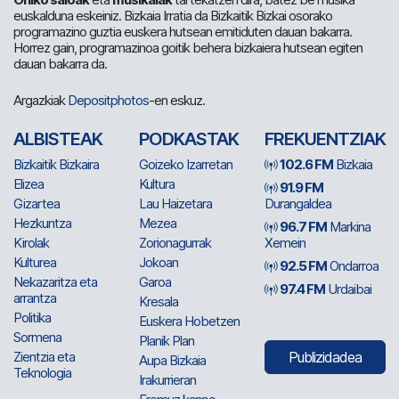
euskalduna eskeiniz. Bizkaia Irratia da Bizkaitik Bizkai osorako
programazino guztia euskera hutsean emitiduten dauan bakarra.
Horrez gain, programazinoa goitik behera bizkaiera hutsean egiten
dauan bakarra da.
Argazkiak
Depositphotos
-en eskuz.
ALBISTEAK
PODKASTAK
FREKUENTZIAK
Bizkaitik Bizkaira
Goizeko Izarretan
102.6 FM
Bizkaia
Elizea
Kultura
91.9 FM
Gizartea
Lau Haizetara
Durangaldea
Hezkuntza
Mezea
96.7 FM
Markina
Kirolak
Zorionagurrak
Xemein
Kulturea
Jokoan
92.5 FM
Ondarroa
Nekazaritza eta
Garoa
97.4 FM
Urdaibai
arrantza
Kresala
Politika
Euskera Hobetzen
Sormena
Planik Plan
Zientzia eta
Publizidadea
Aupa Bizkaia
Teknologia
Irakurrieran