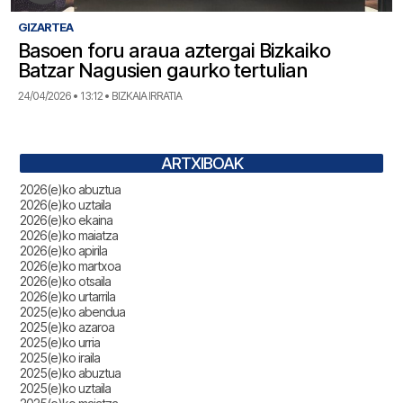
GIZARTEA
Basoen foru araua aztergai Bizkaiko
Batzar Nagusien gaurko tertulian
24/04/2026 • 13:12 • BIZKAIA IRRATIA
ARTXIBOAK
2026(e)ko abuztua
2026(e)ko uztaila
2026(e)ko ekaina
2026(e)ko maiatza
2026(e)ko apirila
2026(e)ko martxoa
2026(e)ko otsaila
2026(e)ko urtarrila
2025(e)ko abendua
2025(e)ko azaroa
2025(e)ko urria
2025(e)ko iraila
2025(e)ko abuztua
2025(e)ko uztaila