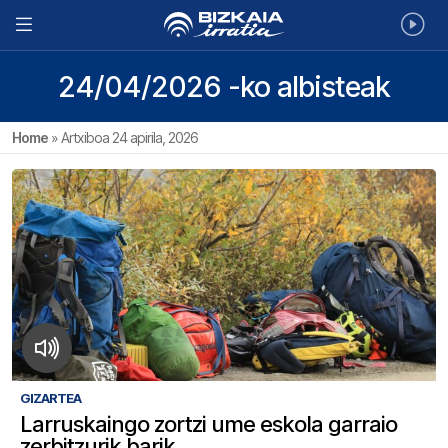
24/04/2026 -ko albisteak
Home
»
Artxiboa 24 apirila, 2026
GIZARTEA
Larruskaingo zortzi ume eskola garraio
zerbitzurik barik