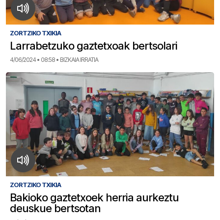
ZORTZIKO TXIKIA
Larrabetzuko gaztetxoak bertsolari
4/06/2024 • 08:58 • BIZKAIA IRRATIA
ZORTZIKO TXIKIA
Bakioko gaztetxoek herria aurkeztu
deuskue bertsotan