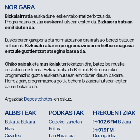
NOR GARA
Bizkaia Irratia
euskaldunei eskeinitako irrati zerbitzua da.
Programazino guztia
euskera
hutsean egiten da.
Bizkaiera batuan
emitiduten da
.
Euskerearen garapena eta normalizazinoa dira irratsaio berezi batzuen
helburuak.
Bizkaia Irratiaren programazinoaren helburu nagusia
entzule guztientzat atsegina izatea da
.
Ohiko saioak
eta
musikalak
tartekatzen dira, batez be musika
euskalduna eskeiniz. Bizkaia Irratia da Bizkaitik Bizkai osorako
programazino guztia euskera hutsean emitiduten dauan bakarra.
Horrez gain, programazinoa goitik behera bizkaiera hutsean egiten
dauan bakarra da.
Argazkiak
Depositphotos
-en eskuz.
ALBISTEAK
PODKASTAK
FREKUENTZIAK
Bizkaitik Bizkaira
Goizeko Izarretan
102.6 FM
Bizkaia
Elizea
Kultura
91.9 FM
Gizartea
Lau Haizetara
Durangaldea