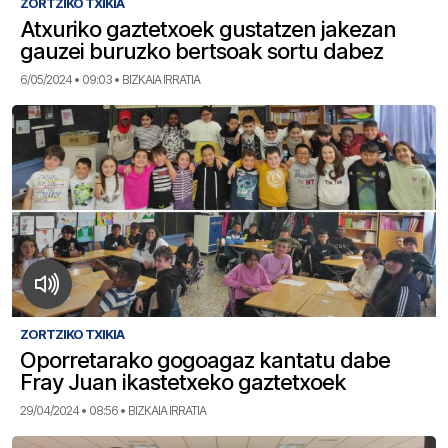
ZORTZIKO TXIKIA
Atxuriko gaztetxoek gustatzen jakezan
gauzei buruzko bertsoak sortu dabez
6/05/2024 • 09:03 • BIZKAIA IRRATIA
ZORTZIKO TXIKIA
Oporretarako gogoagaz kantatu dabe
Fray Juan ikastetxeko gaztetxoek
29/04/2024 • 08:56 • BIZKAIA IRRATIA