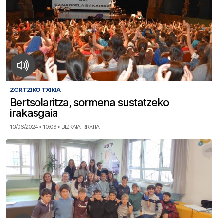
ZORTZIKO TXIKIA
Bertsolaritza, sormena sustatzeko
irakasgaia
13/06/2024 • 10:06 • BIZKAIA IRRATIA