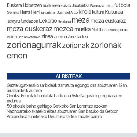
futbola
Euskera Hobetzen
euskerea
Eusko Jaurlaritza
Farmazia tartea
kirola
Kulturea
kultura
Herriz Herri
Gernika
Juan del Arco
Irakurrieran
meza
Lekeitio
meza euskaraz
labayru fundazioa
literaturea
meza euskeraz
mezea
musika
Netflix
prime
osasuna
zinea
zinema
Zine tartea
video
urte askotarako
zorionagurrak
zorionak
zorionak
emon
ALBISTEAK
Gaztelugatxerako sarbideak zarratuta egongo dira abuztuaren 12an,
arratsaldetik aurrera
Onintza Enbeitak hunkituta hartu dau Aste Nagusiko pregoilariaren
ardurea
50 ekoizle baino gehiago Getxoko San Lorentzo azokan
Nazinoarteko skateko elitea abuztuaren 8an batuko da Getxon
Artxandako tuneletako Deustuko tartea zabalik barriro