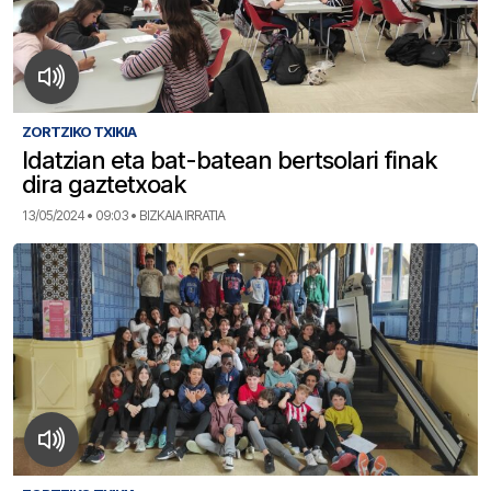
ZORTZIKO TXIKIA
Idatzian eta bat-batean bertsolari finak
dira gaztetxoak
13/05/2024 • 09:03 • BIZKAIA IRRATIA