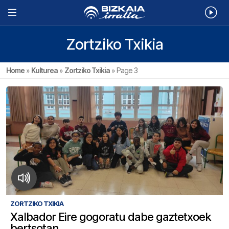
Zortziko Txikia
Home
»
Kulturea
»
Zortziko Txikia
»
Page 3
ZORTZIKO TXIKIA
Xalbador Eire gogoratu dabe gaztetxoek
bertsotan