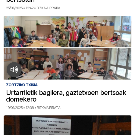
25/01/2025 • 12:42 • BIZKAIA IRRATIA
ZORTZIKO TXIKIA
Urtarriletik bagilera, gaztetxoen bertsoak
domekero
19/01/2025 • 12:38 • BIZKAIA IRRATIA