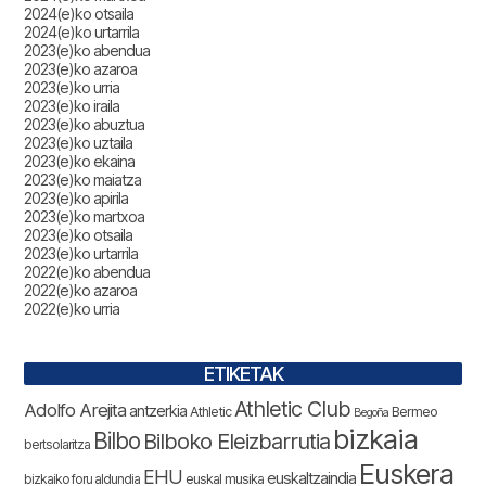
2024(e)ko otsaila
2024(e)ko urtarrila
2023(e)ko abendua
2023(e)ko azaroa
2023(e)ko urria
2023(e)ko iraila
2023(e)ko abuztua
2023(e)ko uztaila
2023(e)ko ekaina
2023(e)ko maiatza
2023(e)ko apirila
2023(e)ko martxoa
2023(e)ko otsaila
2023(e)ko urtarrila
2022(e)ko abendua
2022(e)ko azaroa
2022(e)ko urria
ETIKETAK
Athletic Club
Adolfo Arejita
antzerkia
Athletic
Bermeo
Begoña
bizkaia
Bilbo
Bilboko Eleizbarrutia
bertsolaritza
Euskera
EHU
euskaltzaindia
bizkaiko foru aldundia
euskal musika