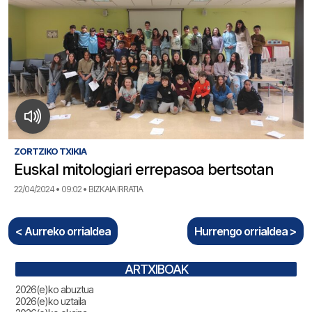
ZORTZIKO TXIKIA
Euskal mitologiari errepasoa bertsotan
22/04/2024 • 09:02 • BIZKAIA IRRATIA
< Aurreko orrialdea
Hurrengo orrialdea >
ARTXIBOAK
2026(e)ko abuztua
2026(e)ko uztaila