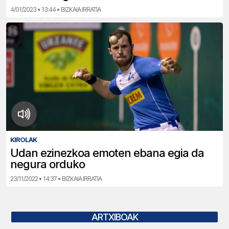
4/01/2023 • 13:44 • BIZKAIA IRRATIA
KIROLAK
Udan ezinezkoa emoten ebana egia da
negura orduko
23/11/2022 • 14:37 • BIZKAIA IRRATIA
ARTXIBOAK