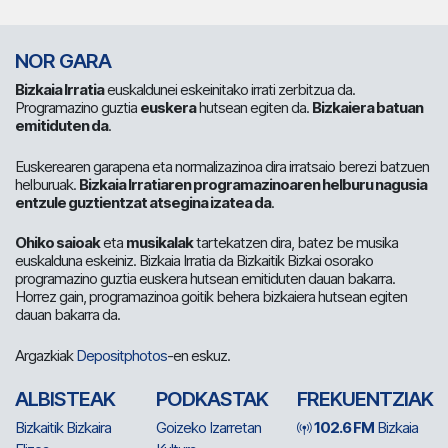
NOR GARA
Bizkaia Irratia
euskaldunei eskeinitako irrati zerbitzua da.
Programazino guztia
euskera
hutsean egiten da.
Bizkaiera batuan
emitiduten da
.
Euskerearen garapena eta normalizazinoa dira irratsaio berezi batzuen
helburuak.
Bizkaia Irratiaren programazinoaren helburu nagusia
entzule guztientzat atsegina izatea da
.
Ohiko saioak
eta
musikalak
tartekatzen dira, batez be musika
euskalduna eskeiniz. Bizkaia Irratia da Bizkaitik Bizkai osorako
programazino guztia euskera hutsean emitiduten dauan bakarra.
Horrez gain, programazinoa goitik behera bizkaiera hutsean egiten
dauan bakarra da.
Argazkiak
Depositphotos
-en eskuz.
ALBISTEAK
PODKASTAK
FREKUENTZIAK
Bizkaitik Bizkaira
Goizeko Izarretan
102.6 FM
Bizkaia