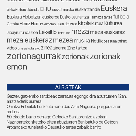
Euskera
EHU
euskaltzaindia
bizkaiko foru aldundia
euskal musika
futbola
Euskera Hobetzen
euskerea
Eusko Jaurlaritza
Farmazia tartea
kirola
Kulturea
kultura
Herriz Herri
Gernika
Juan del Arco
Irakurrieran
meza
Lekeitio
meza euskaraz
labayru fundazioa
literaturea
meza euskeraz
mezea
musika
Netflix
prime
osasuna
zinea
zinema
Zine tartea
video
urte askotarako
zorionagurrak
zorionak
zorionak
emon
ALBISTEAK
Gaztelugatxerako sarbideak zarratuta egongo dira abuztuaren 12an,
arratsaldetik aurrera
Onintza Enbeitak hunkituta hartu dau Aste Nagusiko pregoilariaren
ardurea
50 ekoizle baino gehiago Getxoko San Lorentzo azokan
Nazinoarteko skateko elitea abuztuaren 8an batuko da Getxon
Artxandako tuneletako Deustuko tartea zabalik barriro