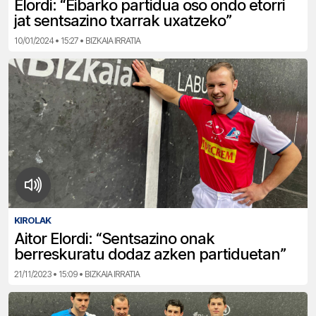
Elordi: “Eibarko partidua oso ondo etorri
jat sentsazino txarrak uxatzeko”
10/01/2024 • 15:27 • BIZKAIA IRRATIA
KIROLAK
Aitor Elordi: “Sentsazino onak
berreskuratu dodaz azken partiduetan”
21/11/2023 • 15:09 • BIZKAIA IRRATIA