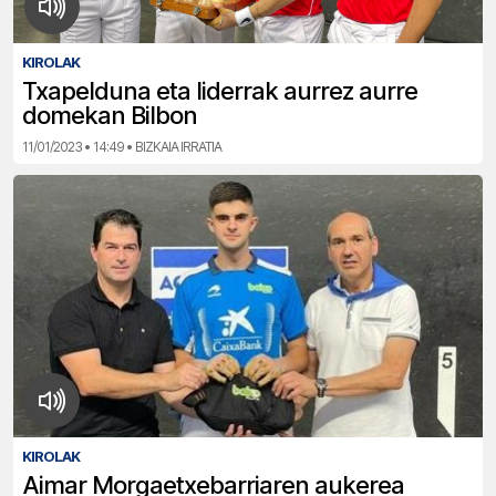
KIROLAK
Txapelduna eta liderrak aurrez aurre
domekan Bilbon
11/01/2023 • 14:49 • BIZKAIA IRRATIA
KIROLAK
Aimar Morgaetxebarriaren aukerea