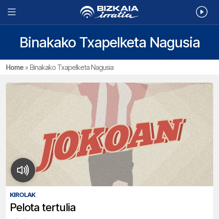
Binakako Txapelketa Nagusia
Home
»
Binakako Txapelketa Nagusia
KIROLAK
Pelota tertulia