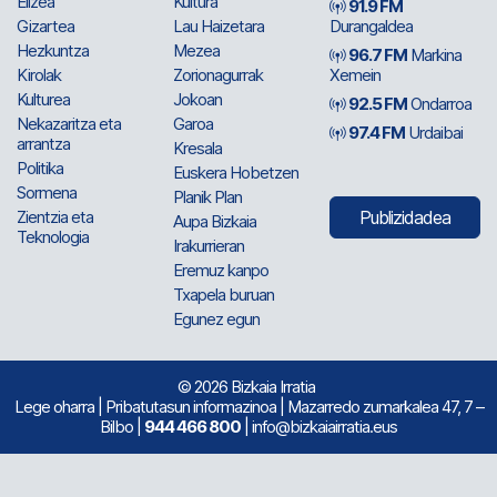
Elizea
Kultura
91.9 FM
Gizartea
Lau Haizetara
Durangaldea
Hezkuntza
Mezea
96.7 FM
Markina
Kirolak
Zorionagurrak
Xemein
Kulturea
Jokoan
92.5 FM
Ondarroa
Nekazaritza eta
Garoa
97.4 FM
Urdaibai
arrantza
Kresala
Politika
Euskera Hobetzen
Sormena
Planik Plan
Zientzia eta
Publizidadea
Aupa Bizkaia
Teknologia
Irakurrieran
Eremuz kanpo
Txapela buruan
Egunez egun
© 2026 Bizkaia Irratia
Lege oharra
|
Pribatutasun informazinoa
| Mazarredo zumarkalea 47, 7 –
Bilbo |
944 466 800
| info@bizkaiairratia.eus