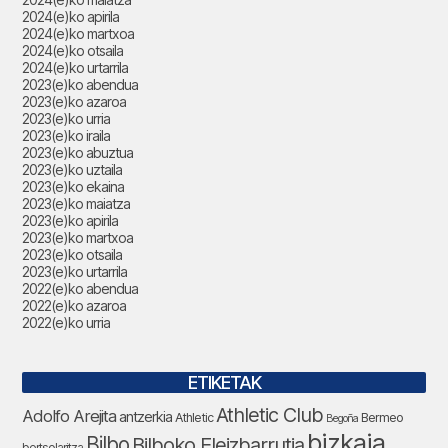
2024(e)ko apirila
2024(e)ko martxoa
2024(e)ko otsaila
2024(e)ko urtarrila
2023(e)ko abendua
2023(e)ko azaroa
2023(e)ko urria
2023(e)ko iraila
2023(e)ko abuztua
2023(e)ko uztaila
2023(e)ko ekaina
2023(e)ko maiatza
2023(e)ko apirila
2023(e)ko martxoa
2023(e)ko otsaila
2023(e)ko urtarrila
2022(e)ko abendua
2022(e)ko azaroa
2022(e)ko urria
ETIKETAK
Athletic Club
Adolfo Arejita
antzerkia
Athletic
Bermeo
Begoña
bizkaia
Bilbo
Bilboko Eleizbarrutia
bertsolaritza