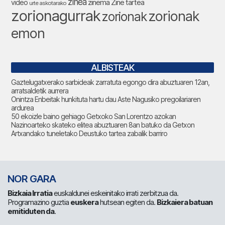
zinea
zinema
Zine tartea
video
urte askotarako
zorionagurrak
zorionak
zorionak
emon
ALBISTEAK
Gaztelugatxerako sarbideak zarratuta egongo dira abuztuaren 12an,
arratsaldetik aurrera
Onintza Enbeitak hunkituta hartu dau Aste Nagusiko pregoilariaren
ardurea
50 ekoizle baino gehiago Getxoko San Lorentzo azokan
Nazinoarteko skateko elitea abuztuaren 8an batuko da Getxon
Artxandako tuneletako Deustuko tartea zabalik barriro
NOR GARA
Bizkaia Irratia
euskaldunei eskeinitako irrati zerbitzua da.
Programazino guztia
euskera
hutsean egiten da.
Bizkaiera batuan
emitiduten da
.