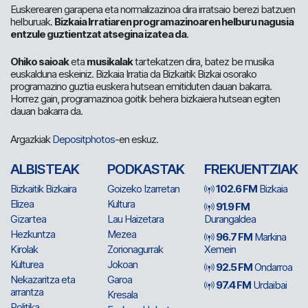
Euskerearen garapena eta normalizazinoa dira irratsaio berezi batzuen
helburuak.
Bizkaia Irratiaren programazinoaren helburu nagusia
entzule guztientzat atsegina izatea da
.
Ohiko saioak
eta
musikalak
tartekatzen dira, batez be musika
euskalduna eskeiniz. Bizkaia Irratia da Bizkaitik Bizkai osorako
programazino guztia euskera hutsean emitiduten dauan bakarra.
Horrez gain, programazinoa goitik behera bizkaiera hutsean egiten
dauan bakarra da.
Argazkiak
Depositphotos
-en eskuz.
ALBISTEAK
PODKASTAK
FREKUENTZIAK
Bizkaitik Bizkaira
Goizeko Izarretan
102.6 FM
Bizkaia
Elizea
Kultura
91.9 FM
Gizartea
Lau Haizetara
Durangaldea
Hezkuntza
Mezea
96.7 FM
Markina
Kirolak
Zorionagurrak
Xemein
Kulturea
Jokoan
92.5 FM
Ondarroa
Nekazaritza eta
Garoa
97.4 FM
Urdaibai
arrantza
Kresala
Politika