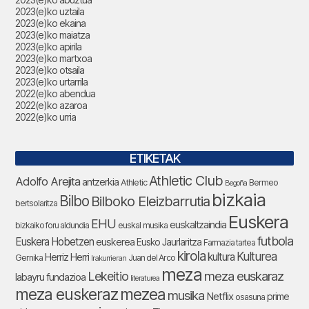
2023(e)ko uztaila
2023(e)ko ekaina
2023(e)ko maiatza
2023(e)ko apirila
2023(e)ko martxoa
2023(e)ko otsaila
2023(e)ko urtarrila
2022(e)ko abendua
2022(e)ko azaroa
2022(e)ko urria
ETIKETAK
Athletic Club
Adolfo Arejita
antzerkia
Athletic
Bermeo
Begoña
bizkaia
Bilbo
Bilboko Eleizbarrutia
bertsolaritza
Euskera
EHU
euskaltzaindia
bizkaiko foru aldundia
euskal musika
futbola
Euskera Hobetzen
euskerea
Eusko Jaurlaritza
Farmazia tartea
kirola
Kulturea
kultura
Herriz Herri
Gernika
Juan del Arco
Irakurrieran
meza
Lekeitio
meza euskaraz
labayru fundazioa
literaturea
meza euskeraz
mezea
musika
Netflix
prime
osasuna