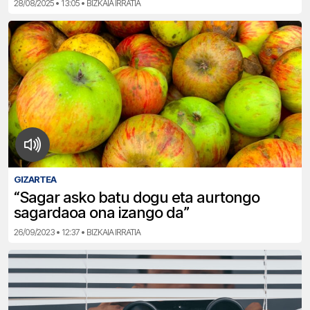
28/08/2025 • 13:05 • BIZKAIA IRRATIA
GIZARTEA
“Sagar asko batu dogu eta aurtongo
sagardaoa ona izango da”
26/09/2023 • 12:37 • BIZKAIA IRRATIA