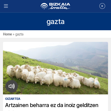
gazta
Home
»
gazta
GIZARTEA
Artzainen beharra ez da inoiz gelditzen