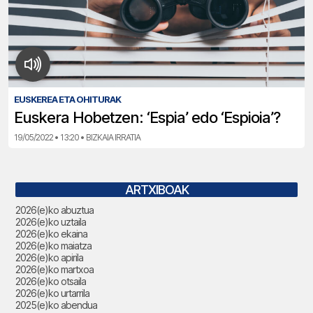
EUSKEREA ETA OHITURAK
Euskera Hobetzen: ‘Espia’ edo ‘Espioia’?
19/05/2022 • 13:20 • BIZKAIA IRRATIA
ARTXIBOAK
2026(e)ko abuztua
2026(e)ko uztaila
2026(e)ko ekaina
2026(e)ko maiatza
2026(e)ko apirila
2026(e)ko martxoa
2026(e)ko otsaila
2026(e)ko urtarrila
2025(e)ko abendua