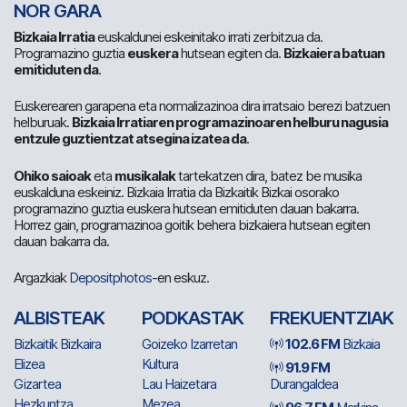
NOR GARA
Bizkaia Irratia
euskaldunei eskeinitako irrati zerbitzua da.
Programazino guztia
euskera
hutsean egiten da.
Bizkaiera batuan
emitiduten da
.
Euskerearen garapena eta normalizazinoa dira irratsaio berezi batzuen
helburuak.
Bizkaia Irratiaren programazinoaren helburu nagusia
entzule guztientzat atsegina izatea da
.
Ohiko saioak
eta
musikalak
tartekatzen dira, batez be musika
euskalduna eskeiniz. Bizkaia Irratia da Bizkaitik Bizkai osorako
programazino guztia euskera hutsean emitiduten dauan bakarra.
Horrez gain, programazinoa goitik behera bizkaiera hutsean egiten
dauan bakarra da.
Argazkiak
Depositphotos
-en eskuz.
ALBISTEAK
PODKASTAK
FREKUENTZIAK
Bizkaitik Bizkaira
Goizeko Izarretan
102.6 FM
Bizkaia
Elizea
Kultura
91.9 FM
Gizartea
Lau Haizetara
Durangaldea
Hezkuntza
Mezea