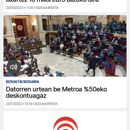
29/09/2023 • 11:45 • BIZKAIA IRRATIA
BIZKAITIK BIZKAIRA
Datorren urtean be Metroa %50eko
deskontuagaz
24/11/2022 • 10:18 • BIZKAIA IRRATIA