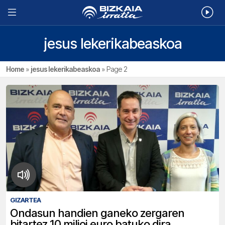
jesus lekerikabeaskoa
Home
»
jesus lekerikabeaskoa
»
Page 2
GIZARTEA
Ondasun handien ganeko zergaren
bitartez 10 milioi euro batuko dira