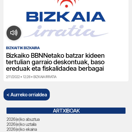
BIZKAITIK BIZKAIRA
Bizkaiko BBNNetako batzar kideen
tertulian garraio deskontuak, baso
ereduak eta fiskalidadea berbagai
2/11/2022 • 12:28 • BIZKAIA IRRATIA
< Aurreko orrialdea
ARTXIBOAK
2026(e)ko abuztua
2026(e)ko uztaila
2026(e)ko ekaina