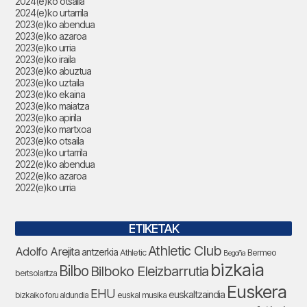
2024(e)ko otsaila
2024(e)ko urtarrila
2023(e)ko abendua
2023(e)ko azaroa
2023(e)ko urria
2023(e)ko iraila
2023(e)ko abuztua
2023(e)ko uztaila
2023(e)ko ekaina
2023(e)ko maiatza
2023(e)ko apirila
2023(e)ko martxoa
2023(e)ko otsaila
2023(e)ko urtarrila
2022(e)ko abendua
2022(e)ko azaroa
2022(e)ko urria
ETIKETAK
Athletic Club
Adolfo Arejita
antzerkia
Athletic
Bermeo
Begoña
bizkaia
Bilbo
Bilboko Eleizbarrutia
bertsolaritza
Euskera
EHU
euskaltzaindia
bizkaiko foru aldundia
euskal musika