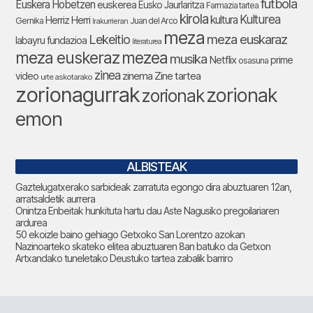
futbola
Euskera Hobetzen
euskerea
Eusko Jaurlaritza
Farmazia tartea
kirola
Kulturea
kultura
Herriz Herri
Gernika
Juan del Arco
Irakurrieran
meza
Lekeitio
meza euskaraz
labayru fundazioa
literaturea
meza euskeraz
mezea
musika
Netflix
prime
osasuna
zinea
zinema
Zine tartea
video
urte askotarako
zorionagurrak
zorionak
zorionak
emon
ALBISTEAK
Gaztelugatxerako sarbideak zarratuta egongo dira abuztuaren 12an,
arratsaldetik aurrera
Onintza Enbeitak hunkituta hartu dau Aste Nagusiko pregoilariaren
ardurea
50 ekoizle baino gehiago Getxoko San Lorentzo azokan
Nazinoarteko skateko elitea abuztuaren 8an batuko da Getxon
Artxandako tuneletako Deustuko tartea zabalik barriro