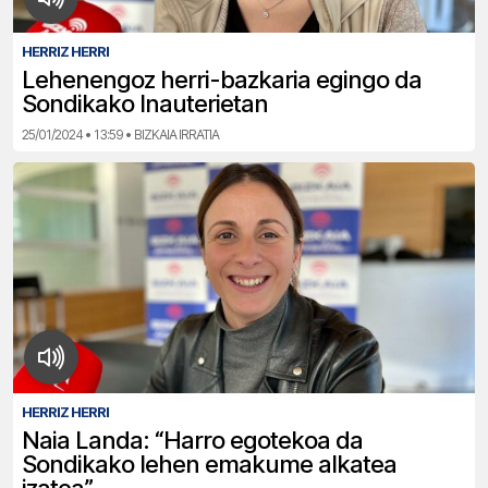
HERRIZ HERRI
Lehenengoz herri-bazkaria egingo da
Sondikako Inauterietan
25/01/2024 • 13:59 • BIZKAIA IRRATIA
HERRIZ HERRI
Naia Landa: “Harro egotekoa da
Sondikako lehen emakume alkatea