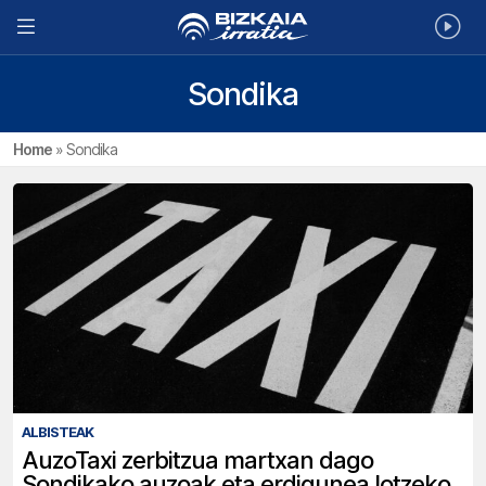
Sondika
Home
»
Sondika
ALBISTEAK
AuzoTaxi zerbitzua martxan dago
Sondikako auzoak eta erdigunea lotzeko