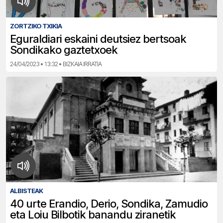
ZORTZIKO TXIKIA
Eguraldiari eskaini deutsiez bertsoak
Sondikako gaztetxoek
24/04/2023 • 13:32 • BIZKAIA IRRATIA
ALBISTEAK
40 urte Erandio, Derio, Sondika, Zamudio
eta Loiu Bilbotik banandu ziranetik