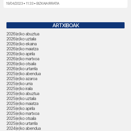
19/04/2023 • 11:33 • BIZKAIA IRRATIA
ARTXIBOAK
2026(e)ko abuztua
2026(e)ko uztaila
2026(e)ko ekaina
2026(e)ko maiatza
2026(e)ko apirila
2026(e)ko martxoa
2026(e)ko otsaila
2026(e)ko urtarrila
2025(e)ko abendua
2025(e)ko azaroa
2025(e)ko urria
2025(e)ko iraila
2025(e)ko abuztua
2025(e)ko uztaila
2025(e)ko maiatza
2025(e)ko apirila
2025(e)ko martxoa
2025(e)ko otsaila
2025(e)ko urtarrila
2024(e)ko abendua