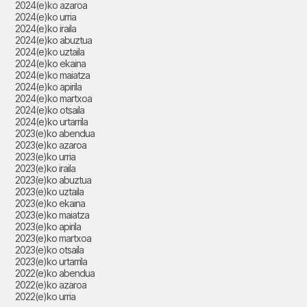
2024(e)ko azaroa
2024(e)ko urria
2024(e)ko iraila
2024(e)ko abuztua
2024(e)ko uztaila
2024(e)ko ekaina
2024(e)ko maiatza
2024(e)ko apirila
2024(e)ko martxoa
2024(e)ko otsaila
2024(e)ko urtarrila
2023(e)ko abendua
2023(e)ko azaroa
2023(e)ko urria
2023(e)ko iraila
2023(e)ko abuztua
2023(e)ko uztaila
2023(e)ko ekaina
2023(e)ko maiatza
2023(e)ko apirila
2023(e)ko martxoa
2023(e)ko otsaila
2023(e)ko urtarrila
2022(e)ko abendua
2022(e)ko azaroa
2022(e)ko urria