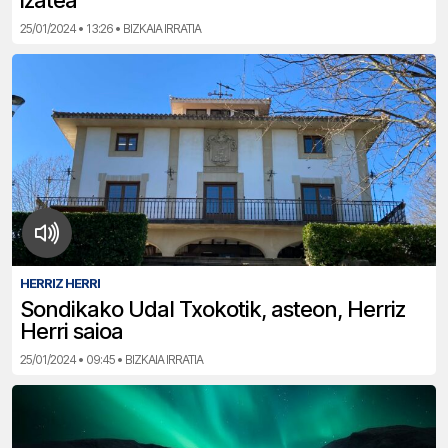
izatea”
25/01/2024 • 13:26 • BIZKAIA IRRATIA
HERRIZ HERRI
Sondikako Udal Txokotik, asteon, Herriz
Herri saioa
25/01/2024 • 09:45 • BIZKAIA IRRATIA