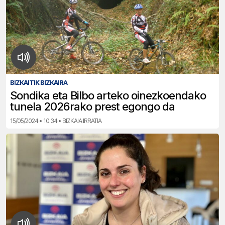
BIZKAITIK BIZKAIRA
Sondika eta Bilbo arteko oinezkoendako
tunela 2026rako prest egongo da
15/05/2024 • 10:34 • BIZKAIA IRRATIA