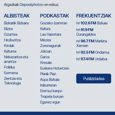
Argazkiak
Depositphotos
-en eskuz.
ALBISTEAK
PODKASTAK
FREKUENTZIAK
Bizkaitik Bizkaira
Goizeko Izarretan
102.6 FM
Bizkaia
Elizea
Kultura
91.9 FM
Gizartea
Lau Haizetara
Durangaldea
Hezkuntza
Mezea
96.7 FM
Markina
Kirolak
Zorionagurrak
Xemein
Kulturea
Jokoan
92.5 FM
Ondarroa
Nekazaritza eta
Garoa
97.4 FM
Urdaibai
arrantza
Kresala
Politika
Euskera Hobetzen
Sormena
Planik Plan
Zientzia eta
Publizidadea
Aupa Bizkaia
Teknologia
Irakurrieran
Eremuz kanpo
Txapela buruan
Egunez egun