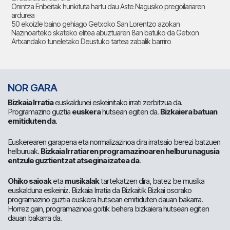
Onintza Enbeitak hunkituta hartu dau Aste Nagusiko pregoilariaren
ardurea
50 ekoizle baino gehiago Getxoko San Lorentzo azokan
Nazinoarteko skateko elitea abuztuaren 8an batuko da Getxon
Artxandako tuneletako Deustuko tartea zabalik barriro
NOR GARA
Bizkaia Irratia
euskaldunei eskeinitako irrati zerbitzua da.
Programazino guztia
euskera
hutsean egiten da.
Bizkaiera batuan
emitiduten da
.
Euskerearen garapena eta normalizazinoa dira irratsaio berezi batzuen
helburuak.
Bizkaia Irratiaren programazinoaren helburu nagusia
entzule guztientzat atsegina izatea da
.
Ohiko saioak
eta
musikalak
tartekatzen dira, batez be musika
euskalduna eskeiniz. Bizkaia Irratia da Bizkaitik Bizkai osorako
programazino guztia euskera hutsean emitiduten dauan bakarra.
Horrez gain, programazinoa goitik behera bizkaiera hutsean egiten
dauan bakarra da.