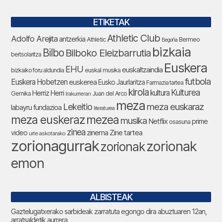
ETIKETAK
Athletic Club
Adolfo Arejita
antzerkia
Athletic
Bermeo
Begoña
bizkaia
Bilbo
Bilboko Eleizbarrutia
bertsolaritza
Euskera
EHU
euskaltzaindia
bizkaiko foru aldundia
euskal musika
futbola
Euskera Hobetzen
euskerea
Eusko Jaurlaritza
Farmazia tartea
kirola
Kulturea
kultura
Herriz Herri
Gernika
Juan del Arco
Irakurrieran
meza
Lekeitio
meza euskaraz
labayru fundazioa
literaturea
meza euskeraz
mezea
musika
Netflix
prime
osasuna
zinea
zinema
Zine tartea
video
urte askotarako
zorionagurrak
zorionak
zorionak
emon
ALBISTEAK
Gaztelugatxerako sarbideak zarratuta egongo dira abuztuaren 12an,
arratsaldetik aurrera