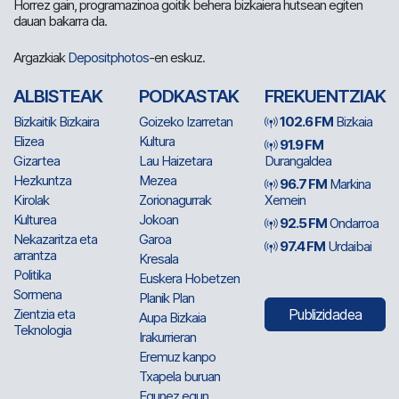
Horrez gain, programazinoa goitik behera bizkaiera hutsean egiten
dauan bakarra da.
Argazkiak
Depositphotos
-en eskuz.
ALBISTEAK
PODKASTAK
FREKUENTZIAK
Bizkaitik Bizkaira
Goizeko Izarretan
102.6 FM
Bizkaia
Elizea
Kultura
91.9 FM
Gizartea
Lau Haizetara
Durangaldea
Hezkuntza
Mezea
96.7 FM
Markina
Kirolak
Zorionagurrak
Xemein
Kulturea
Jokoan
92.5 FM
Ondarroa
Nekazaritza eta
Garoa
97.4 FM
Urdaibai
arrantza
Kresala
Politika
Euskera Hobetzen
Sormena
Planik Plan
Zientzia eta
Publizidadea
Aupa Bizkaia
Teknologia
Irakurrieran
Eremuz kanpo
Txapela buruan
Egunez egun