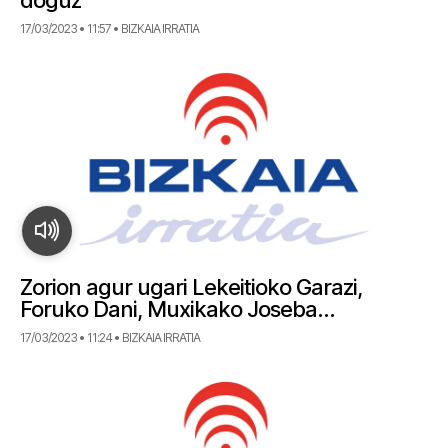
doguz”
17/03/2023 • 11:57 • BIZKAIA IRRATIA
Zorion agur ugari Lekeitioko Garazi,
Foruko Dani, Muxikako Joseba…
17/03/2023 • 11:24 • BIZKAIA IRRATIA