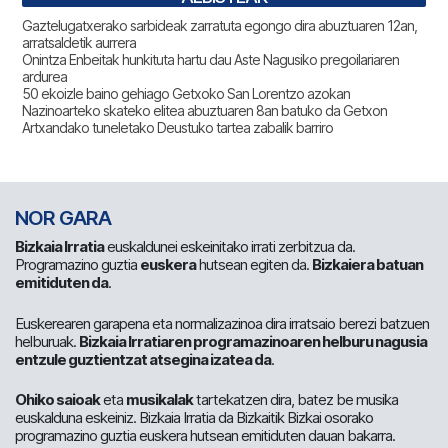
Gaztelugatxerako sarbideak zarratuta egongo dira abuztuaren 12an,
arratsaldetik aurrera
Onintza Enbeitak hunkituta hartu dau Aste Nagusiko pregoilariaren
ardurea
50 ekoizle baino gehiago Getxoko San Lorentzo azokan
Nazinoarteko skateko elitea abuztuaren 8an batuko da Getxon
Artxandako tuneletako Deustuko tartea zabalik barriro
NOR GARA
Bizkaia Irratia
euskaldunei eskeinitako irrati zerbitzua da.
Programazino guztia
euskera
hutsean egiten da.
Bizkaiera batuan
emitiduten da
.
Euskerearen garapena eta normalizazinoa dira irratsaio berezi batzuen
helburuak.
Bizkaia Irratiaren programazinoaren helburu nagusia
entzule guztientzat atsegina izatea da
.
Ohiko saioak
eta
musikalak
tartekatzen dira, batez be musika
euskalduna eskeiniz. Bizkaia Irratia da Bizkaitik Bizkai osorako
programazino guztia euskera hutsean emitiduten dauan bakarra.