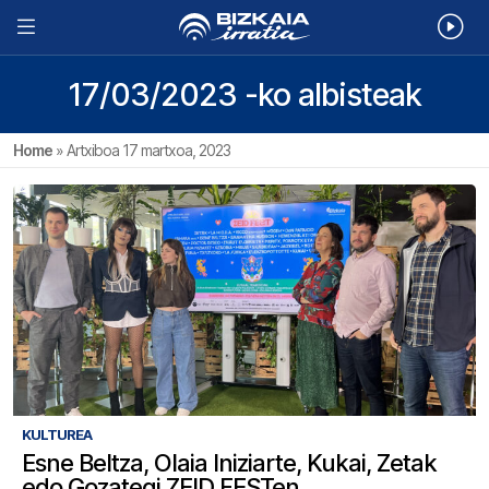
17/03/2023 -ko albisteak
Home
»
Artxiboa 17 martxoa, 2023
KULTUREA
Esne Beltza, Olaia Iniziarte, Kukai, Zetak
edo Gozategi ZEID FESTen