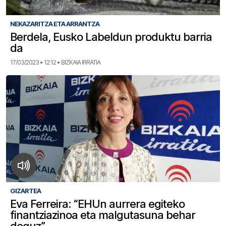
NEKAZARITZA ETA ARRANTZA
Berdela, Eusko Labeldun produktu barria
da
17/03/2023 • 12:12 • BIZKAIA IRRATIA
GIZARTEA
Eva Ferreira: “EHUn aurrera egiteko
finantziazinoa eta malgutasuna behar