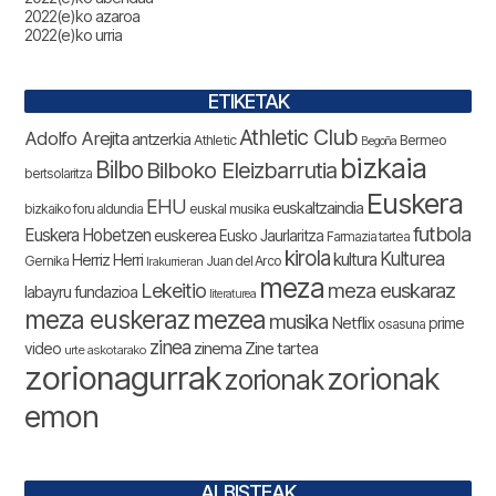
2022(e)ko azaroa
2022(e)ko urria
ETIKETAK
Athletic Club
Adolfo Arejita
antzerkia
Athletic
Bermeo
Begoña
bizkaia
Bilbo
Bilboko Eleizbarrutia
bertsolaritza
Euskera
EHU
euskaltzaindia
bizkaiko foru aldundia
euskal musika
futbola
Euskera Hobetzen
euskerea
Eusko Jaurlaritza
Farmazia tartea
kirola
Kulturea
kultura
Herriz Herri
Gernika
Juan del Arco
Irakurrieran
meza
Lekeitio
meza euskaraz
labayru fundazioa
literaturea
meza euskeraz
mezea
musika
Netflix
prime
osasuna
zinea
zinema
Zine tartea
video
urte askotarako
zorionagurrak
zorionak
zorionak
emon
ALBISTEAK