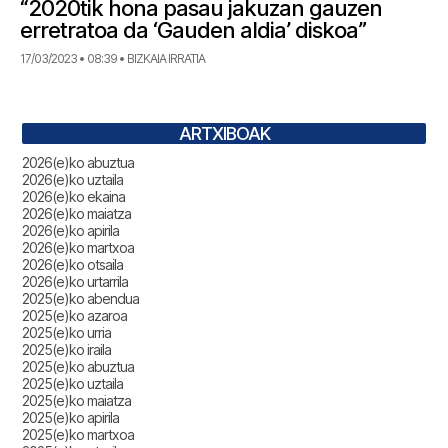
“2020tik hona pasau jakuzan gauzen
erretratoa da ‘Gauden aldia’ diskoa”
17/03/2023 • 08:39 • BIZKAIA IRRATIA
ARTXIBOAK
2026(e)ko abuztua
2026(e)ko uztaila
2026(e)ko ekaina
2026(e)ko maiatza
2026(e)ko apirila
2026(e)ko martxoa
2026(e)ko otsaila
2026(e)ko urtarrila
2025(e)ko abendua
2025(e)ko azaroa
2025(e)ko urria
2025(e)ko iraila
2025(e)ko abuztua
2025(e)ko uztaila
2025(e)ko maiatza
2025(e)ko apirila
2025(e)ko martxoa