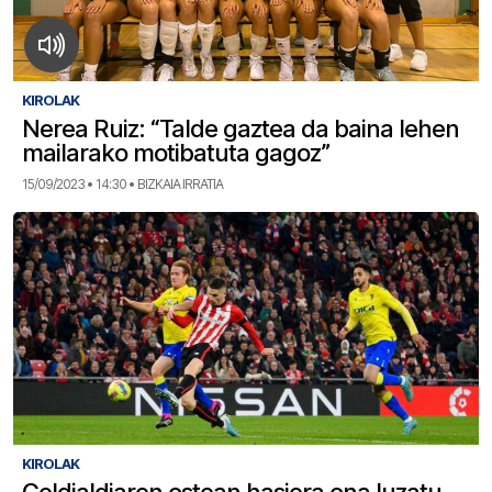
KIROLAK
Nerea Ruiz: “Talde gaztea da baina lehen
mailarako motibatuta gagoz”
15/09/2023 • 14:30 • BIZKAIA IRRATIA
KIROLAK