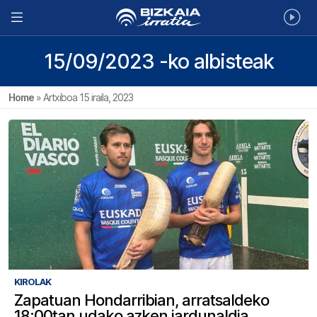
15/09/2023 -ko albisteak
Home
»
Artxiboa 15 iraila, 2023
KIROLAK
Zapatuan Hondarribian, arratsaldeko
18:00tan udako azken jardunaldia