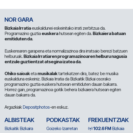
NOR GARA
Bizkaia Irratia
euskaldunei eskeinitako irrati zerbitzua da.
Programazino guztia
euskera
hutsean egiten da.
Bizkaiera batuan
emitiduten da
.
Euskerearen garapena eta normalizazinoa dira irratsaio berezi batzuen
helburuak.
Bizkaia Irratiaren programazinoaren helburu nagusia
entzule guztientzat atsegina izatea da
.
Ohiko saioak
eta
musikalak
tartekatzen dira, batez be musika
euskalduna eskeiniz. Bizkaia Irratia da Bizkaitik Bizkai osorako
programazino guztia euskera hutsean emitiduten dauan bakarra.
Horrez gain, programazinoa goitik behera bizkaiera hutsean egiten
dauan bakarra da.
Argazkiak
Depositphotos
-en eskuz.
ALBISTEAK
PODKASTAK
FREKUENTZIAK
Bizkaitik Bizkaira
Goizeko Izarretan
102.6 FM
Bizkaia