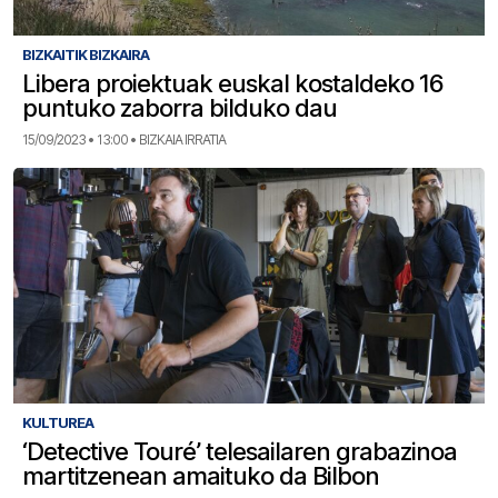
BIZKAITIK BIZKAIRA
Libera proiektuak euskal kostaldeko 16
puntuko zaborra bilduko dau
15/09/2023 • 13:00 • BIZKAIA IRRATIA
KULTUREA
‘Detective Touré’ telesailaren grabazinoa
martitzenean amaituko da Bilbon