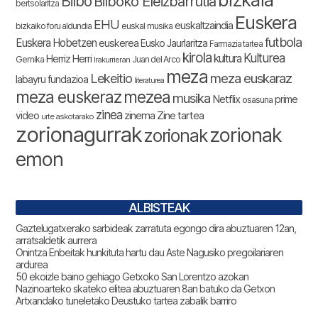
Bilbo
Bilboko Eleizbarrutia
bertsolaritza
Euskera
EHU
euskaltzaindia
bizkaiko foru aldundia
euskal musika
futbola
Euskera Hobetzen
euskerea
Eusko Jaurlaritza
Farmazia tartea
kirola
Kulturea
kultura
Herriz Herri
Gernika
Juan del Arco
Irakurrieran
meza
Lekeitio
meza euskaraz
labayru fundazioa
literaturea
meza euskeraz
mezea
musika
Netflix
prime
osasuna
zinea
zinema
Zine tartea
video
urte askotarako
zorionagurrak
zorionak
zorionak
emon
ALBISTEAK
Gaztelugatxerako sarbideak zarratuta egongo dira abuztuaren 12an,
arratsaldetik aurrera
Onintza Enbeitak hunkituta hartu dau Aste Nagusiko pregoilariaren
ardurea
50 ekoizle baino gehiago Getxoko San Lorentzo azokan
Nazinoarteko skateko elitea abuztuaren 8an batuko da Getxon
Artxandako tuneletako Deustuko tartea zabalik barriro