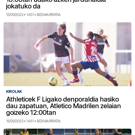
jokatuko da
15/09/2023 • 14:51 • BIZKAIA IRRATIA
KIROLAK
Athleticek F Ligako denporaldia hasiko
dau zapatuan, Atletico Madrilen zelaian
goizeko 12:00tan
15/09/2023 • 14:51 • BIZKAIA IRRATIA