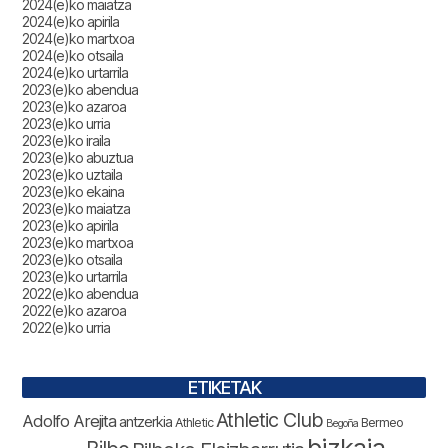
2024(e)ko maiatza
2024(e)ko apirila
2024(e)ko martxoa
2024(e)ko otsaila
2024(e)ko urtarrila
2023(e)ko abendua
2023(e)ko azaroa
2023(e)ko urria
2023(e)ko iraila
2023(e)ko abuztua
2023(e)ko uztaila
2023(e)ko ekaina
2023(e)ko maiatza
2023(e)ko apirila
2023(e)ko martxoa
2023(e)ko otsaila
2023(e)ko urtarrila
2022(e)ko abendua
2022(e)ko azaroa
2022(e)ko urria
ETIKETAK
Athletic Club
Adolfo Arejita
antzerkia
Athletic
Bermeo
Begoña
bizkaia