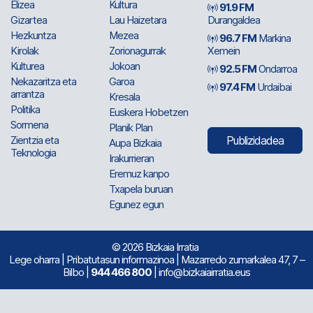
Elizea
Kultura
91.9 FM
Gizartea
Lau Haizetara
Durangaldea
Hezkuntza
Mezea
96.7 FM
Markina
Kirolak
Zorionagurrak
Xemein
Kulturea
Jokoan
92.5 FM
Ondarroa
Nekazaritza eta
Garoa
97.4 FM
Urdaibai
arrantza
Kresala
Politika
Euskera Hobetzen
Sormena
Planik Plan
Zientzia eta
Publizidadea
Aupa Bizkaia
Teknologia
Irakurrieran
Eremuz kanpo
Txapela buruan
Egunez egun
© 2026 Bizkaia Irratia
Lege oharra
|
Pribatutasun informazinoa
| Mazarredo zumarkalea 47, 7 –
Bilbo |
944 466 800
| info@bizkaiairratia.eus