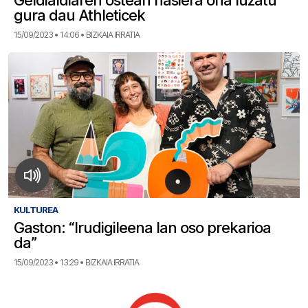
Geldialdiaren ostean hasiera ona luzatu
gura dau Athleticek
15/09/2023 • 14:06 • BIZKAIA IRRATIA
KULTUREA
Gaston: “Irudigileena lan oso prekarioa
da”
15/09/2023 • 13:29 • BIZKAIA IRRATIA