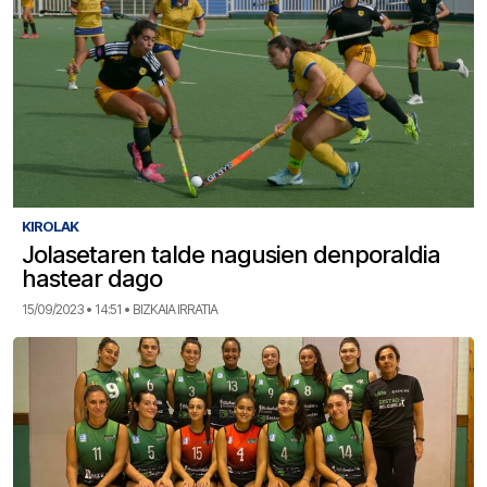
KIROLAK
Jolasetaren talde nagusien denporaldia
hastear dago
15/09/2023 • 14:51 • BIZKAIA IRRATIA