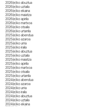
2026(e)ko abuztua
2026(e)ko uztaila
2026(e)ko ekaina
2026(e)ko maiatza
2026(e)ko apirila
2026(e)ko martxoa
2026(e)ko otsaila
2026(e)ko urtarrila
2025(e)ko abendua
2025(e)ko azaroa
2025(e)ko urria
2025(e)ko iraila
2025(e)ko abuztua
2025(e)ko uztaila
2025(e)ko maiatza
2025(e)ko apirila
2025(e)ko martxoa
2025(e)ko otsaila
2025(e)ko urtarrila
2024(e)ko abendua
2024(e)ko azaroa
2024(e)ko urria
2024(e)ko iraila
2024(e)ko abuztua
2024(e)ko uztaila
2024(e)ko ekaina