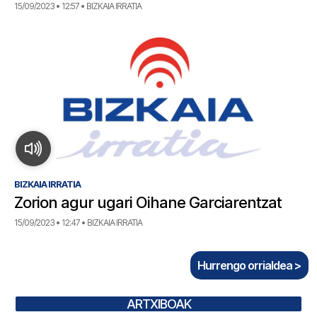
15/09/2023 • 12:57 • BIZKAIA IRRATIA
BIZKAIA IRRATIA
Zorion agur ugari Oihane Garciarentzat
15/09/2023 • 12:47 • BIZKAIA IRRATIA
Hurrengo orrialdea >
ARTXIBOAK