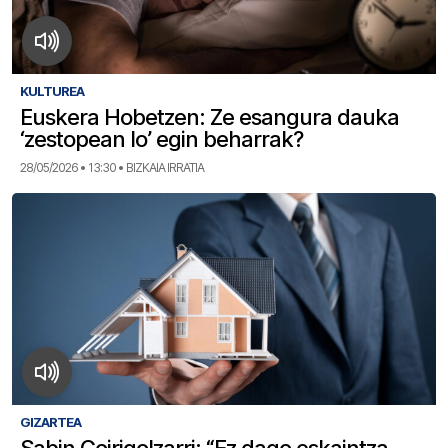
KULTUREA
Euskera Hobetzen: Ze esangura dauka
‘zestopean lo’ egin beharrak?
28/05/2026 • 13:30 • BIZKAIA IRRATIA
GIZARTEA