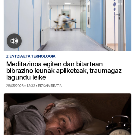
ZIENTZIA ETA TEKNOLOGIA
Meditazinoa egiten dan bitartean
bibrazino leunak apliketeak, traumagaz
lagundu leike
28/05/2026 • 13:33 • BIZKAIA IRRATIA