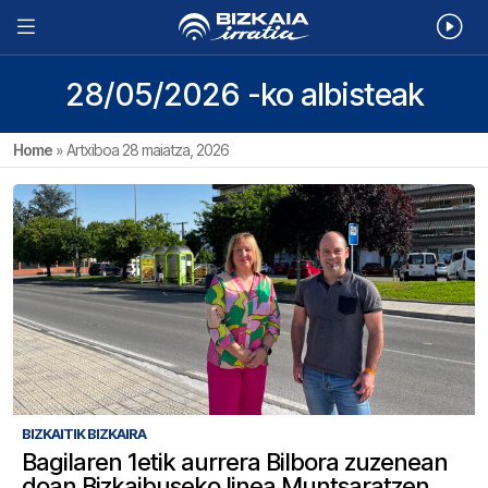
28/05/2026 -ko albisteak
Home
»
Artxiboa 28 maiatza, 2026
BIZKAITIK BIZKAIRA
Bagilaren 1etik aurrera Bilbora zuzenean
doan Bizkaibuseko linea Muntsaratzen