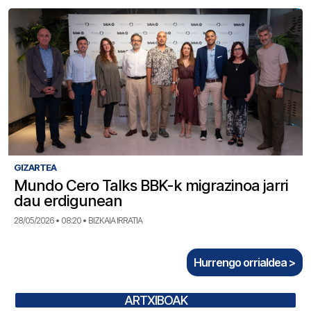
GIZARTEA
Mundo Cero Talks BBK-k migrazinoa jarri
dau erdigunean
28/05/2026 • 08:20 • BIZKAIA IRRATIA
Hurrengo orrialdea >
ARTXIBOAK