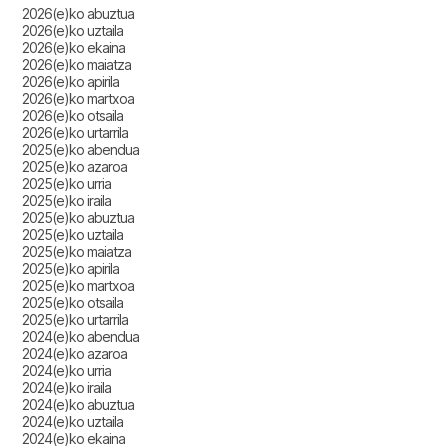
2026(e)ko abuztua
2026(e)ko uztaila
2026(e)ko ekaina
2026(e)ko maiatza
2026(e)ko apirila
2026(e)ko martxoa
2026(e)ko otsaila
2026(e)ko urtarrila
2025(e)ko abendua
2025(e)ko azaroa
2025(e)ko urria
2025(e)ko iraila
2025(e)ko abuztua
2025(e)ko uztaila
2025(e)ko maiatza
2025(e)ko apirila
2025(e)ko martxoa
2025(e)ko otsaila
2025(e)ko urtarrila
2024(e)ko abendua
2024(e)ko azaroa
2024(e)ko urria
2024(e)ko iraila
2024(e)ko abuztua
2024(e)ko uztaila
2024(e)ko ekaina