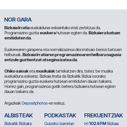
NOR GARA
Bizkaia Irratia
euskaldunei eskeinitako irrati zerbitzua da.
Programazino guztia
euskera
hutsean egiten da.
Bizkaiera batuan
emitiduten da
.
Euskerearen garapena eta normalizazinoa dira irratsaio berezi batzuen
helburuak.
Bizkaia Irratiaren programazinoaren helburu nagusia
entzule guztientzat atsegina izatea da
.
Ohiko saioak
eta
musikalak
tartekatzen dira, batez be musika
euskalduna eskeiniz. Bizkaia Irratia da Bizkaitik Bizkai osorako
programazino guztia euskera hutsean emitiduten dauan bakarra.
Horrez gain, programazinoa goitik behera bizkaiera hutsean egiten
dauan bakarra da.
Argazkiak
Depositphotos
-en eskuz.
ALBISTEAK
PODKASTAK
FREKUENTZIAK
Bizkaitik Bizkaira
Goizeko Izarretan
102.6 FM
Bizkaia