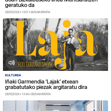
geratuko da
28/05/2026 • 13:57 • BIZKAIA IRRATIA
KULTUREA
Iñaki Garmendia ‘Lajak’ etxean
grabatutako piezak argitaratu dira
28/05/2026 • 13:46 • BIZKAIA IRRATIA