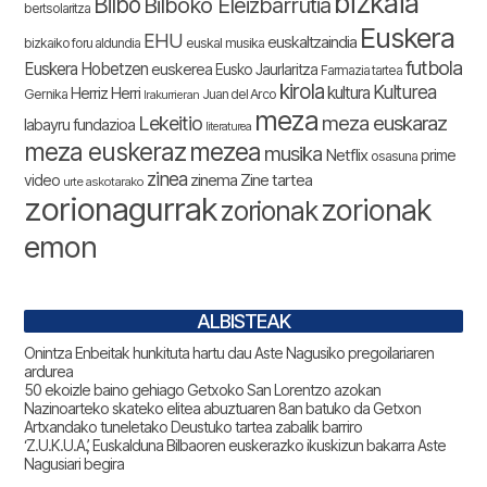
bizkaia
Bilbo
Bilboko Eleizbarrutia
bertsolaritza
Euskera
EHU
euskaltzaindia
bizkaiko foru aldundia
euskal musika
futbola
Euskera Hobetzen
euskerea
Eusko Jaurlaritza
Farmazia tartea
kirola
Kulturea
kultura
Herriz Herri
Gernika
Juan del Arco
Irakurrieran
meza
Lekeitio
meza euskaraz
labayru fundazioa
literaturea
meza euskeraz
mezea
musika
Netflix
prime
osasuna
zinea
zinema
Zine tartea
video
urte askotarako
zorionagurrak
zorionak
zorionak
emon
ALBISTEAK
Onintza Enbeitak hunkituta hartu dau Aste Nagusiko pregoilariaren
ardurea
50 ekoizle baino gehiago Getxoko San Lorentzo azokan
Nazinoarteko skateko elitea abuztuaren 8an batuko da Getxon
Artxandako tuneletako Deustuko tartea zabalik barriro
‘Z.U.K.U.A.’, Euskalduna Bilbaoren euskerazko ikuskizun bakarra Aste
Nagusiari begira