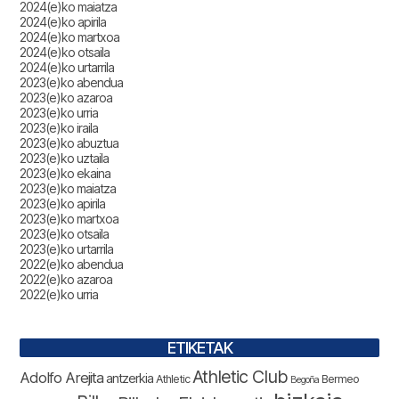
2024(e)ko maiatza
2024(e)ko apirila
2024(e)ko martxoa
2024(e)ko otsaila
2024(e)ko urtarrila
2023(e)ko abendua
2023(e)ko azaroa
2023(e)ko urria
2023(e)ko iraila
2023(e)ko abuztua
2023(e)ko uztaila
2023(e)ko ekaina
2023(e)ko maiatza
2023(e)ko apirila
2023(e)ko martxoa
2023(e)ko otsaila
2023(e)ko urtarrila
2022(e)ko abendua
2022(e)ko azaroa
2022(e)ko urria
ETIKETAK
Athletic Club
Adolfo Arejita
antzerkia
Athletic
Bermeo
Begoña