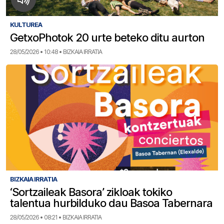
KULTUREA
GetxoPhotok 20 urte beteko ditu aurton
28/05/2026 • 10:48 • BIZKAIA IRRATIA
BIZKAIA IRRATIA
‘Sortzaileak Basora’ zikloak tokiko
talentua hurbilduko dau Basoa Tabernara
28/05/2026 • 08:21 • BIZKAIA IRRATIA