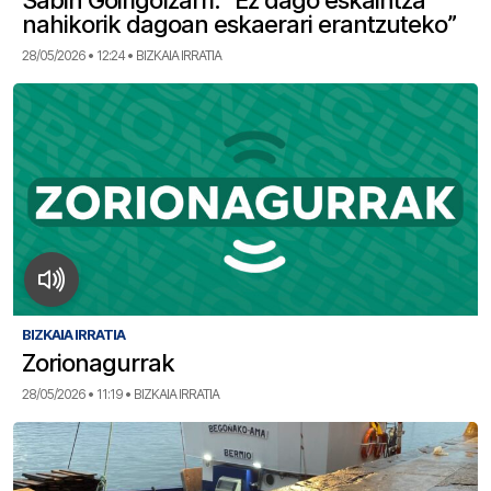
Sabin Goirigolzarri: “Ez dago eskaintza
nahikorik dagoan eskaerari erantzuteko”
28/05/2026 • 12:24 • BIZKAIA IRRATIA
BIZKAIA IRRATIA
Zorionagurrak
28/05/2026 • 11:19 • BIZKAIA IRRATIA