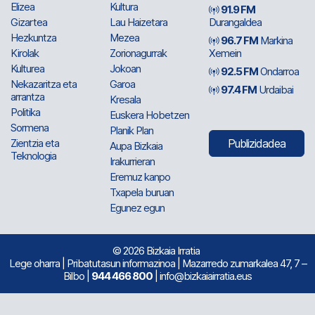
Elizea
Kultura
91.9 FM
Gizartea
Lau Haizetara
Durangaldea
Hezkuntza
Mezea
96.7 FM
Markina
Kirolak
Zorionagurrak
Xemein
Kulturea
Jokoan
92.5 FM
Ondarroa
Nekazaritza eta
Garoa
97.4 FM
Urdaibai
arrantza
Kresala
Politika
Euskera Hobetzen
Sormena
Planik Plan
Zientzia eta
Publizidadea
Aupa Bizkaia
Teknologia
Irakurrieran
Eremuz kanpo
Txapela buruan
Egunez egun
© 2026 Bizkaia Irratia
Lege oharra
|
Pribatutasun informazinoa
| Mazarredo zumarkalea 47, 7 –
Bilbo |
944 466 800
| info@bizkaiairratia.eus